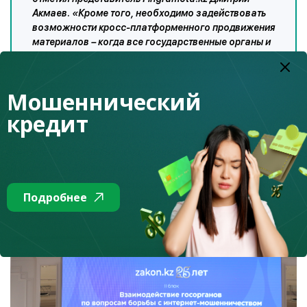
Акмаев. «Кроме того, необходимо задействовать
возможности кросс-платформенного продвижения
материалов – когда все государственные органы и
СМИ продвигают самую полезную и необходимую
информацию для граждан и задействуют при этом
абсолютно все свои каналы».
Мошеннический
кредит
В свою очередь генеральный директор Zakon.kz Михаил
Коломин отметил
важность проведения подобных
мероприятий и совместных действий, как по противодействию
финансовому мошенничеству, так и по повышению правовой и
Подробнее
финансовой грамотности населения Казахстана.