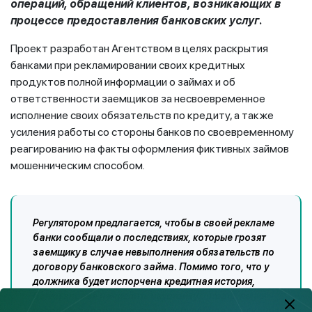
операций, обращений клиентов, возникающих в
процессе предоставления банковских услуг.
Проект разработан Агентством в целях раскрытия
банками при рекламировании своих кредитных
продуктов полной информации о займах и об
ответственности заемщиков за несвоевременное
исполнение своих обязательств по кредиту, а также
усиления работы со стороны банков по своевременному
реагированию на факты оформления фиктивных займов
мошенническим способом.
Регулятором предлагается, чтобы в своей рекламе
банки сообщали о последствиях, которые грозят
заемщику в случае невыполнения обязательств по
договору банковского займа. Помимо того, что у
должника будет испорчена кредитная история,
банки вправе начислить неустойку: штраф, пеню,
передать задолженность на досудебное взыскание