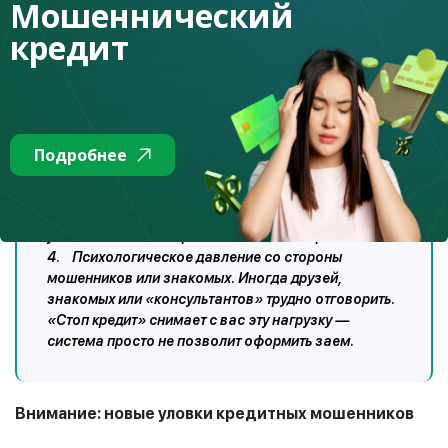
Мошеннический
1. Оформление кредита мошенниками по вашим
украденным персональным данным. Если
кредит
мошенники завладели вашими персональными
данными, они не смогут оформить заем — система
автоматически откажет.
2. Оформление займа через взломанный онлайн-
банкинг. Даже при доступе к вашему аккаунту
Подробнее
аферисты не смогут получить кредит.
3. Мошеннические схемы с участием «псевдо-
банкиров». Мошенники часто убеждают взять
кредит и перевести деньги «на безопасный счёт». С
установленным запретом их схема не сработает.
4. Психологическое давление со стороны
мошенников или знакомых. Иногда друзей,
знакомых или «консультантов» трудно отговорить.
«Стоп кредит» снимает с вас эту нагрузку —
система просто не позволит оформить заем.
Внимание: новые уловки кредитных мошенников