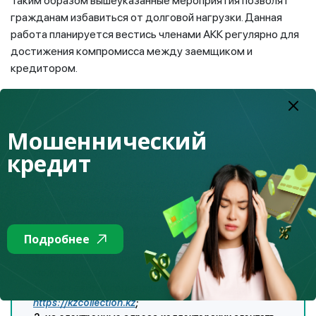
Таким образом вышеуказанные мероприятия позволят
гражданам избавиться от долговой нагрузки. Данная
работа планируется вестись членами АКК регулярно для
достижения компромисса между заемщиком и
кредитором.
Мошеннический
кредит
Общими условиями для обращения заемщиков
являются:
1. Права требования задолженности принадлежит
коллекторскому агентству;
2. Рефинансирование задолженности производят
только коллекторские агентства, являющиеся
Подробнее
членами АКК.
Заявление на реструктуризацию задолженности
можно направить:
1. через сайт Ассоциации коллекторов Казахстана
https://kzcollection.kz
;