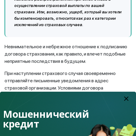
осуществлении страховой выплаты по вашей
страховке. Или, возможно, ущерб, который вы хотели
бы компенсировать, относится как раз к категории
исключений из страховых случаев.
Невнимательное и небрежное отношение к подписанию
договора страхования, как правило, и влечет подобные
неприятные последствия в будущем.
При наступлении страхового случая своевременно
отправляйте письменные уведомления в адрес
страховой организации. Условиями договора
страхования установлены сроки, в соответствии с
которыми необходимо направлять претензии, не
затягивайте с ними. И ни в коем случае не
Мошеннический
фальсифицируйте факты, которые будете указывать в
кредит
своей претензии.