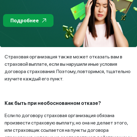
Если в вашем договоре страхования предусмотрена
франшиза, то сверьтесь, превышает или не превышает
сумма страхового возмещения, на которую вы
Подробнее
рассчитываете, установленный размер франшизы. Если не
превышает или размеры страховой выплаты и франшизы
равны, тогда страховщик наверняка откажет вам в
возмещении.
Страховая организация также может отказать вам в
страховой выплате, если вы нарушили иные условия
договора страхования. Поэтому, повторимся, тщательно
изучите каждый его пункт.
Как быть при необоснованном отказе?
Если по договору страховая организация обязана
произвести страховую выплату, но она не делает этого,
или страховщик ссылается на пункты договора