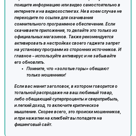
поищите информацию или видео самостоятельно в
интернете и на видеохостингах. Ни в коем случае не
переходите по ссылке для скачивания
сомнительного программное обеспечение. Если
скачиваете приложения, то делайте это только из
официальных магазинов. Также рекомендуется
активировать в настройках своего гаджета запрет
на установку программ из сторонних источников. И
главное – используйте антивирус и не забывайте
его обновлять.
Помните, что «золотые горы» обещают
только мошенники!
Если вас манит заголовок, в котором говорится о
тотальной распродаже на ваш любимый товар,
либо обещающий суперпроценты и сверхприбыль,
и легкий доход, то включите критическое
мышление. Скорее всего, это происки мошенников,
и при нажатии на кликбейт вы попадете на
фишинговый сайт.