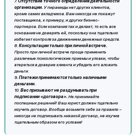
7.
Отсутствие точного определения деятельности
организации.
У пирамиды нет других клиентов,
кроме самих вкладчиков. Вам никогда не покажут
поставщиков, к примеру, и других бизнес-
партнеров. Если компания так и делает, то есть все
основания не доверять ей, поскольку она тщательно
избегает контроля за движением денежных средств.
8.
Консультации только при личной встрече.
Просто при личной встрече проще применить
различные психологические приемы и уловки, чтобы
втереться в доверие клиента и убедить его вложить
деньги.
9.
Платежи принимаются только наличными
деньгами.
10.
Вас призывают не раздумывать при
подписании «договора».
Не принимайте
поспешных решений! Ваш юрист должен тщательно
изучить договор. Вообще возьмите себе за правило –
никогда не подписывать никакой договор, не изучив
тщательным образом его условия!