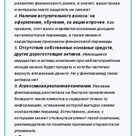
развитию финансового рынка, а значит, ваши права
и интересы никто защитить не сможет.
4.
Наличие вступительного взноса: на
оформление, обучение, за акции и прочее.
Как
правило, этот взнос и является основным доходом
организаторов пирамиды, а также явным и
характерным признаком финансовой пирамиды.
5.
Отсутствие собственных основных средств,
других дорогостоящих активов.
Имеющиеся
имущество и активы компании при неблагоприятном
исходе можно будет продать и хотя бы частично
вернуть вложенные деньги. Но у финпирамид таких
активов нет.
6.
Агрессивная рекламная кампания.
Реклама
финпирамид рассчитана на быстрое привлечение
большого числа клиентов и содержит только ту
информацию, оглашение которой выгодно самим
основателям пирамид. Естественно, риски, с
которыми может столкнуться клиент такой компании,
рекламодатели по понятным причинам стараются не
упоминать.