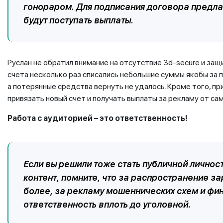
гонораром. Для подписания договора предла
будут поступать выплаты.
Руслан не обратил внимание на отсутствие 3d-secure и защи
счета несколько раз списались небольшие суммы якобы за п
а потерянные средства вернуть не удалось. Кроме того, п
привязать новый счет и получать выплаты за рекламу от са
Работа с аудиторией – это ответственность!
Если вы решили тоже стать публичной личнос
контент, помните, что за распространение з
более, за рекламу мошеннических схем и ф
ответственность вплоть до уголовной.