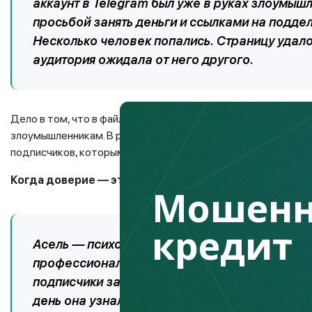
аккаунт в Telegram был уже в руках злоумыш
просьбой занять деньги и ссылками на подде
Несколько человек попались. Страницу удало
аудитория ожидала от него другого.
Дело в том, что в файле с презентацией был вирус, которы
злоумышленникам. В результате мошенники получили доступ н
подписчиков, которым потом несколько раз проводили раз
Когда доверие — это капитал
Мошенн
кредит
Асель — психолог и коуч, ведущая блог в TikT
профессиональными советами и проводила п
подписчики за поддержку, а некоторые запис
день она узнала, что кто-то создал копию её