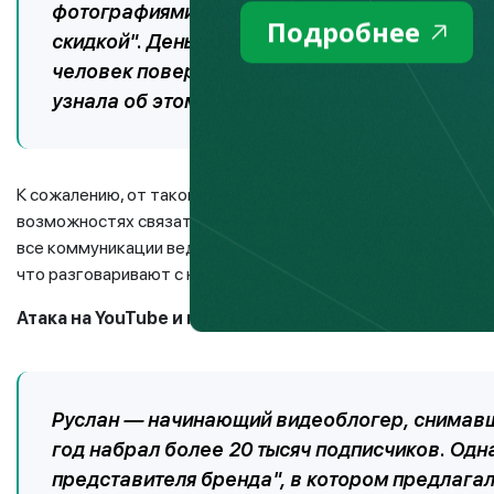
фотографиями и начал рассылать подписчика
Подробнее
скидкой". Деньги просили перевести на карт
человек поверили и перевели средства, дума
узнала об этом лишь через несколько дней, к
К сожалению, от такой ситуации никто не застрахован. Одн
возможностях связаться и обговорить правила, по которым
все коммуникации ведутся только по телефону или еще луч
что разговаривают с настоящим блогером, а не с подделко
Атака на YouTube и потеря канала
Руслан — начинающий видеоблогер, снимавши
год набрал более 20 тысяч подписчиков. Одн
представителя бренда", в котором предлага