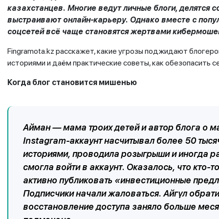
казахстанцев. Многие ведут личные блоги, делятся с
выстраивают онлайн-карьеру. Однако вместе с попу
соцсетей всё чаще становятся жертвами кибермошен
Fingramota.kz расскажет, какие угрозы поджидают блогеро
историями и даём практические советы, как обезопасить се
Когда блог становится мишенью
Айман — мама троих детей и автор блога о 
Instagram-аккаунт насчитывал более 50 тыс
историями, проводила розыгрыши и иногда р
смогла войти в аккаунт. Оказалось, что кто-т
активно публиковать «инвестиционные пред
Подписчики начали жаловаться. Айгүл обрати
восстановление доступа заняло больше месяц