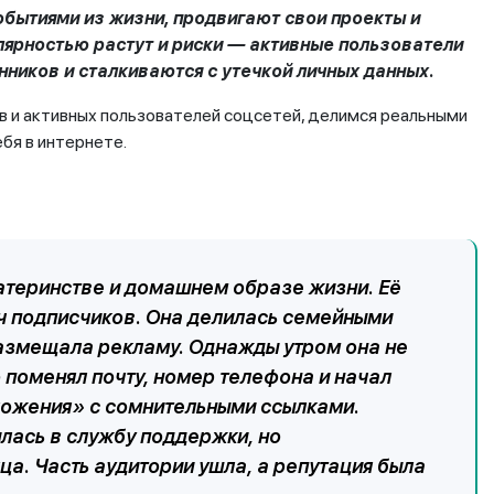
обытиями из жизни, продвигают свои проекты и
лярностью растут и риски — активные пользователи
ников и сталкиваются с утечкой личных данных.
в и активных пользователей соцсетей, делимся реальными
бя в интернете.
материнстве и домашнем образе жизни. Её
яч подписчиков. Она делилась семейными
азмещала рекламу. Однажды утром она не
о поменял почту, номер телефона и начал
ложения» с сомнительными ссылками.
лась в службу поддержки, но
а. Часть аудитории ушла, а репутация была