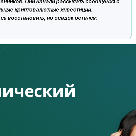
ленников. Они начали рассылать сообщения с
льные криптовалютные инвестиции.
сь восстановить, но осадок остался:
й собирал информацию с устройства и передавал ее
е только к каналу, но и украли все наработки и базу
личные рассылки.
ический
ok и Instagram, где она делилась
рямые эфиры. Её часто благодарили
ывались на платные консультации. В один
 профиля с аналогичным именем и