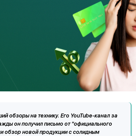
м предложения об "экстренной сессии со
у, не совпадающую с её именем. Несколько
я, что общаются с Асель. Сама психолог
огда к ней обратились обманутые подписчики.
ако при общении с аудиторией важно рассказывать им о
 работает сообщество. Например, постоянно отмечать, что
ше – по видеосвязи. Чтобы абсолютно все были уверены,
й.
й обзоры на технику. Его YouTube-канал за
ажды он получил письмо от "официального
ли обзор новой продукции с солидным