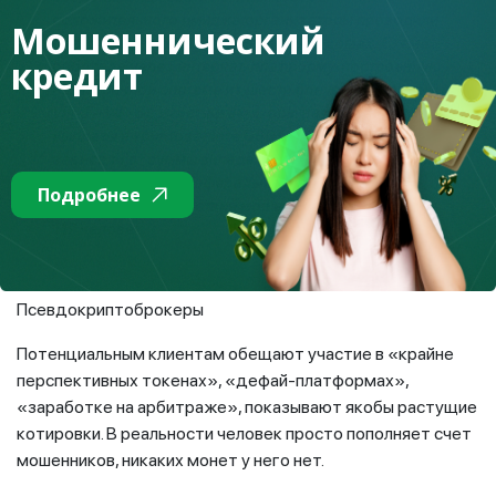
положительного имиджа организаторы проводили
Мошеннический
благотворительные акции в детских домах. Схема
кредит
работала через интернет-платформу, построенную
на матричной системе из шести бонусных уровней:
VIP-1 – VIP-6). Участникам якобы начисляли
выплаты в криптовалюте USDT и их их размеры
зависели от суммы вклада и количества
привлеченных по реферальным ссылкам
Подробнее
участников. От действий мошенников пострадали
117 человек.
Псевдокриптоброкеры
Потенциальным клиентам обещают участие в «крайне
перспективных токенах», «дефай-платформах»,
«заработке на арбитраже», показывают якобы растущие
котировки. В реальности человек просто пополняет счет
мошенников, никаких монет у него нет.