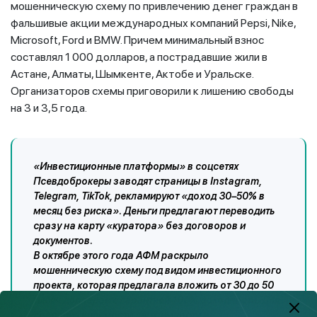
мошенническую схему по привлечению денег граждан в
фальшивые акции международных компаний Pepsi, Nike,
Microsoft, Ford и BMW. Причем минимальный взнос
составлял 1 000 долларов, а пострадавшие жили в
Астане, Алматы, Шымкенте, Актобе и Уральске.
Организаторов схемы приговорили к лишению свободы
на 3 и 3,5 года.
«Инвестиционные платформы» в соцсетях
Псевдоброкеры заводят страницы в Instagram,
Telegram, TikTok, рекламируют «доход 30–50% в
месяц без риска». Деньги предлагают переводить
сразу на карту «куратора» без договоров и
документов.
В октябре этого года АФМ раскрыло
мошенническую схему под видом инвестиционного
проекта, которая предлагала вложить от 30 до 50
тысяч долларов с гарантией 100% доходности. Для
создания видимости легитимности и