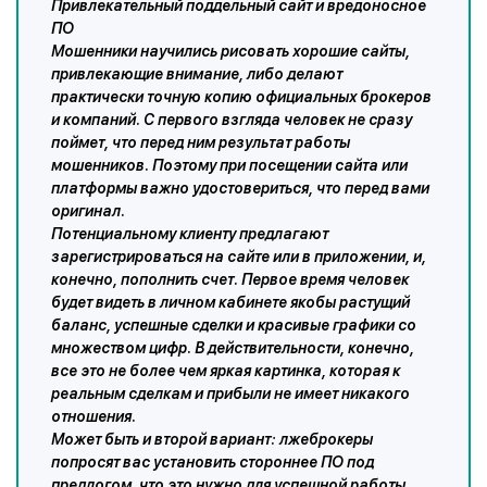
Привлекательный поддельный сайт и вредоносное
ПО
Мошенники научились рисовать хорошие сайты,
привлекающие внимание, либо делают
практически точную копию официальных брокеров
и компаний. С первого взгляда человек не сразу
поймет, что перед ним результат работы
мошенников. Поэтому при посещении сайта или
платформы важно удостовериться, что перед вами
оригинал.
Потенциальному клиенту предлагают
зарегистрироваться на сайте или в приложении, и,
конечно, пополнить счет. Первое время человек
будет видеть в личном кабинете якобы растущий
баланс, успешные сделки и красивые графики со
множеством цифр. В действительности, конечно,
все это не более чем яркая картинка, которая к
реальным сделкам и прибыли не имеет никакого
отношения.
Может быть и второй вариант: лжеброкеры
попросят вас установить стороннее ПО под
предлогом, что это нужно для успешной работы.