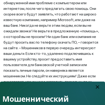
обнаруженной ими проблеме с компьютером или
интернетом, после чего предлагать свою помощь. Они
скорее всего будут заявлять, что работают на широко
известную компанию, например Microsoft, или даже на
ваш банк. Никогда не верьте этим людям, если вы не
ожидали звонка! Не верьте в предложенную «помощь»,
о которой вы не просили! Ни один банк или компания не
будут просить вас по телефону скачать ПО, – говорится
на сайте. – Мошенников в первую очередь интересуют
ваши деньги. Если кто-то, удаленно подключившись к
вашему устройству, просит предоставить имя
пользователя для банковской учетной записи или
показать личные пароли, он наверняка является
мошенником. Не следуйте их инструкциям! Даже если
они говорят, что им надо заплатить, поскольку, по их
утверждениям, они решили имеющуюся у вас проблему,
не верьте им. Если вы чувствуете дискомфорт или
Мошеннический
опасность: прервите телефонный звонок, просто положив
трубку!».