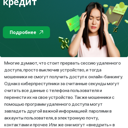
кредит
Еще одна популярная программа для удаленного
доступа, мониторинга и поддержки пользователей –
TeamViewer, которая работает по одинаковому с
AnyDesk принципу. После установки утилиты жертва
Подробнее
передает мошенникам свой ID, дает согласие на
подключение, и злоумышленники получают доступ к
устройству пользователя по удаленным каналам связи.
Многие думают, что стоит прервать сессию удаленного
доступа, просто выключив устройство, и тогда
мошенники не смогут получить доступ к онлайн-банкингу.
Однако киберпреступники за считанные секунды могут
считать все данные с телефона пользователя и
перенести их на свое устройство. Также мошенники с
помощью программ удаленного доступа могут
завладеть другой важной информацией: паролями в
аккаунты пользователя, в электронную почту,
контактами и прочее. Или же они могут «внедрить» в