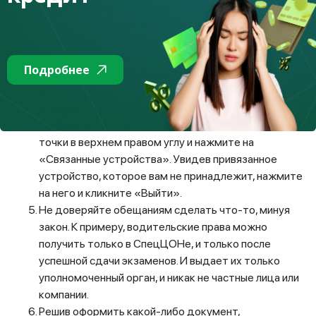
обычно маскируются под голосования за детей,
розыгрыши призов, викторины и так далее. Никогда
не вводите там свои личные данные.
Возьмите за привычку проверять устройства,
Подробнее
которые привязаны к вашему WhatsApp-аккаунту.
Если вы увидите незнакомое устройство, сразу же
его отключите. Для этого нужно выполнить
следующий алгоритм: нажмите в WhatsApp на три
точки в верхнем правом углу и нажмите на
«Связанные устройства». Увидев привязанное
устройство, которое вам не принадлежит, нажмите
на него и кликните «Выйти».
Не доверяйте обещаниям сделать что-то, минуя
закон. К примеру, водительские права можно
получить только в СпецЦОНе, и только после
успешной сдачи экзаменов. И выдает их только
уполномоченный орган, и никак не частные лица или
компании.
Решив оформить какой-либо документ,