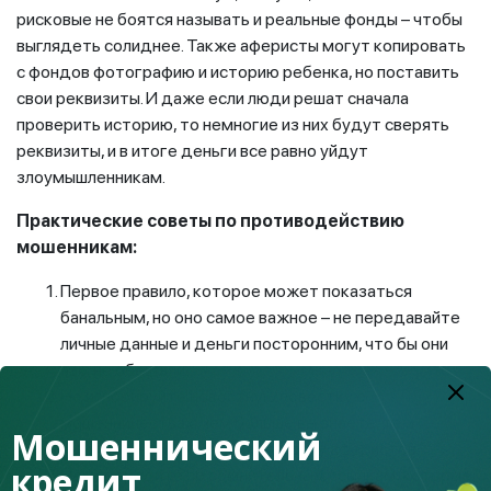
рисковые не боятся называть и реальные фонды – чтобы
выглядеть солиднее. Также аферисты могут копировать
с фондов фотографию и историю ребенка, но поставить
свои реквизиты. И даже если люди решат сначала
проверить историю, то немногие из них будут сверять
реквизиты, и в итоге деньги все равно уйдут
злоумышленникам.
Практические советы по противодействию
мошенникам:
Первое правило, которое может показаться
банальным, но оно самое важное – не передавайте
личные данные и деньги посторонним, что бы они
вам не обещали.
Не игнорируйте новостную повестку о
мошенничествах: чем больше вы знаете, тем
Мошеннический
меньше риск попасться на удочку аферистов.
кредит
Не переходите по сомнительным ссылкам, которые