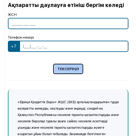
Ақпаратты даулауға өтініш бергім келеді
ЖСН
Телефон нөмірі
+7
«Бірінші Кредиттік Бюро» ЖШС (БКБ) орталықтандырылған түрде
ақпаратты жинауды, сақтауды және өңдеуді, сондай-ақ
Қазақстан Республикасы несиелік тарихты қалыптастыруды және
несиелік бюролар туралы заңға сәйкес несиелік есептерді
ұсынуды және несиелік тарихты қалыптастыруды жүзеге
асыратын ұйым болып табылады. Заңнамада белгіленген