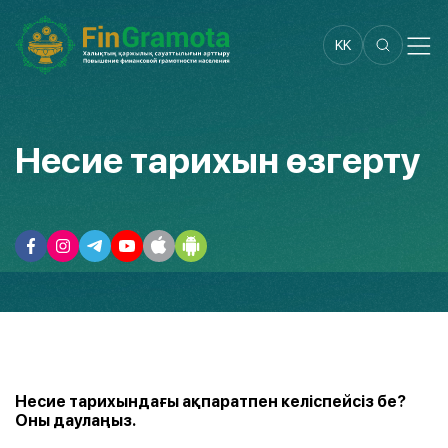
KK
Несие тарихын өзгерту
Несие тарихындағы ақпаратпен келіспейсіз бе?
Оны даулаңыз.