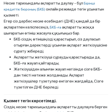
Несие тарихындағы ақпаратты даулау - бұл
Бірінші
онлайн режимде тегін ұсынатын
кредиттік бюроның (БКБ)
қызметі.
Егер сіз дербес несие есебіндегі (ДНЕ) қандай да бір
ақпаратпен келіспесеңіз,
ақпаратты жоққа
БКБ-ға
шығаратын өтініш жасауға құқығыңыз бар.
БКБ сіздің өтінішіңізді қарастырып, сіз дауласып
отырған деректерді ұсынған ақпарат жеткізушісіне
сұрату жібереді;
Ақпаратты жеткізуші сұрауды қарастырады да,
БКБ-ға жауап қайтарады;
Жеткізушіден алынған жауап негізінде сізге БКБ-
дан тиісті нәтиже жолданады. Ақпарат
жеткізушілер түзетулер енгізген жағдайда, Сізге
түзетілген ДНЕ беріледі.
Қызмет тегін көрсетіледі.
Сіздің несие тарихыңыздағы ақпаратты даулауға берген