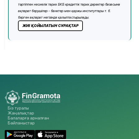
тәртіппен несиелік тарих БКБ кредиттік тарих деректер базасына
ақпарат берушілер - банктер мен қаржы институттары т. б.
берген ақпарат негізінде қалыптастырылады.
ЖИІ ҚОЙЫЛАТЫН СҰРАҚТАР
Біз туралы
Жаңалықтар
Балаларға арналған
Байланыстар