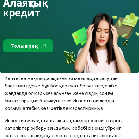
Алаяқтық
әрқашан болжап отыру мүмкін емес және онда секунд
кредит
сайын болып отыратын оқиғаларға импульсивті түрде
қарамау керек, бұл тек шығынға әкелуі мүмкін.
Табысты инвесторлар акциялар, облигациялар немесе
басқа нәрсе болсын, өздері инвестиция салатын қор
нарығын түсінеді. Олар пайда табу үшін алдымен саралап
Толығырақ
алып шешім қабылдау қажет екенін біледі және сынақтар
мен қателіктер арқылы ондай дағдыларды үздіксіз
үйренеді.
Көптеген жағдайда ақшаны аз мөлшерде салудан
бастаған дұрыс. Бұл бос қаражат болуы тиіс, ешбір
жағдайда ол қарызға алынған және сіздің соңғы
жинақтарыңыз болмауға тиіс! Инвестицияларды
қосымша табыс көзі ретінде қарастырыңыз.
Инвестициялауда алғашқы қадамдар жасай отырып,
қателіктер жіберу заңдылық, себебі сіз енді үйреніп
жатырсыз, алайда қателіктер сіздің капиталыңызға