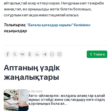
айтарлықтай әсер етпеуі керек. Неғұрлым көп тәжірибе
жинақтап, өз орныңызды жетік білетін болсаңыз,
соғұрлым көп ақша инвестициялай аласыз.
Толығырақ
"Бағалы қағаздар нарығы" бөлімінен
оқыңыздар
Тізімге
Аптаның үздік
жаңалықтары
4.08.2026
Авто-айлакерлік: жолдағы алаяқтар қалай
жұмыс істейді және сақтандыру неге сіздің
қорғаныңыз бола ал...