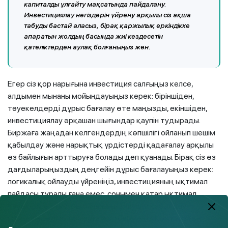
капиталды ұлғайту мақсатында пайдалану.
Инвестициялау негіздерін үйрену арқылы сіз ақша
табуды бастай аласыз, бірақ қаржылық еркіндікке
апаратын жолдың басында жиі кездесетін
қателіктерден аулақ болғаныңыз жөн.
Егер сіз қор нарығына инвестиция салғыңыз келсе,
алдымен мынаны мойындауыңыз керек: біріншіден,
тәуекелдерді дұрыс бағалау өте маңызды, екіншіден,
инвестициялау әрқашан шығындар қаупін тудырады.
Биржаға жаңадан келгендердің көпшілігі ойланып шешім
қабылдау және нарықтық үрдістерді қадағалау арқылы
өз байлығын арттыруға болады деп қуанады. Бірақ сіз өз
дағдыларыңыздың деңгейін дұрыс бағалауыңыз керек:
логикалық ойлауды үйреніңіз, инвестицияның ықтимал
пайдасы туралы ғана емес, сонымен қатар ықтимал
тәуекелдер туралы ойланыңыз, шешім қабылдау
процесінде эмоцияларға жол бермеңіз. Қор нарығын