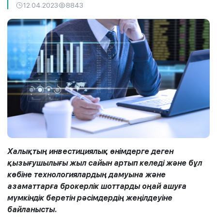
12.04.2023
8843
Халықтың инвестициялық өнімдерге деген
қызығушылығы жыл сайын артып келеді және бұл
көбіне технологиялардың дамуына және
азаматтарға брокерлік шоттарды оңай ашуға
мүмкіндік беретін рәсімдердің жеңілдеуіне
байланысты.