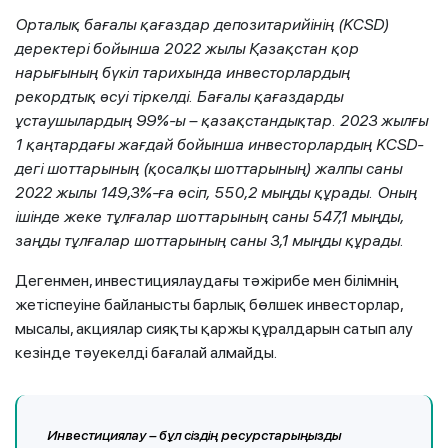
Орталық бағалы қағаздар депозитарийінің (KCSD)
деректері бойынша 2022 жылы Қазақстан қор
нарығының бүкіл тарихында инвесторлардың
рекордтық өсуі тіркелді. Бағалы қағаздарды
ұстаушылардың 99%-ы – қазақстандықтар. 2023 жылғы
1 қаңтардағы жағдай бойынша инвесторлардың KCSD-
дегі шоттарының (қосалқы шоттарының) жалпы саны
2022 жылы 149,3%-ға өсіп, 550,2 мыңды құрады. Оның
ішінде жеке тұлғалар шоттарының саны 547,1 мыңды,
заңды тұлғалар шоттарының саны 3,1 мыңды құрады.
Дегенмен, инвестициялаудағы тәжірибе мен білімнің
жетіспеуіне байланысты барлық бөлшек инвесторлар,
мысалы, акциялар сияқты қаржы құралдарын сатып алу
кезінде тәуекелді бағалай алмайды.
Инвестициялау – бұл сіздің ресурстарыңызды