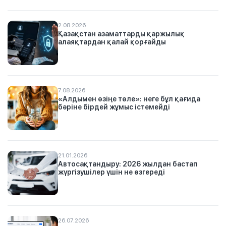
2.08.2026
Қазақстан азаматтарды қаржылық
алаяқтардан қалай қорғайды
7.08.2026
«Алдымен өзіңе төле»: неге бұл қағида
бәріне бірдей жұмыс істемейді
21.01.2026
Автосақтандыру: 2026 жылдан бастап
жүргізушілер үшін не өзгереді
26.07.2026