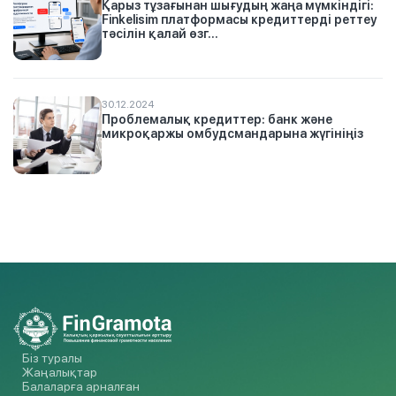
Қарыз тұзағынан шығудың жаңа мүмкіндігі:
Finkelisim платформасы кредиттерді реттеу
тәсілін қалай өзг...
30.12.2024
Проблемалық кредиттер: банк және
микроқаржы омбудсмандарына жүгініңіз
Біз туралы
Жаңалықтар
Балаларға арналған