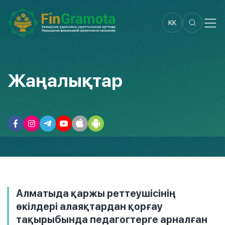
KK
Жаңалықтар
Алматыда қаржы реттеушісінің
өкілдері алаяқтардан қорғау
тақырыбында педагогтерге арналған