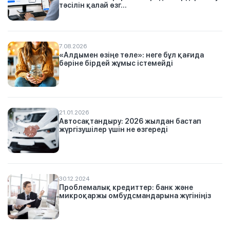
тәсілін қалай өзг...
7.08.2026
«Алдымен өзіңе төле»: неге бұл қағида
бәріне бірдей жұмыс істемейді
21.01.2026
Автосақтандыру: 2026 жылдан бастап
жүргізушілер үшін не өзгереді
30.12.2024
Проблемалық кредиттер: банк және
микроқаржы омбудсмандарына жүгініңіз