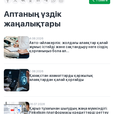
Тізімге
Аптаның үздік
жаңалықтары
4.08.2026
Авто-айлакерлік: жолдағы алаяқтар қалай
жұмыс істейді және сақтандыру неге сіздің
қорғаныңыз бола ал...
2.08.2026
Қазақстан азаматтарды қаржылық
алаяқтардан қалай қорғайды
26.07.2026
Қарыз тұзағынан шығудың жаңа мүмкіндігі:
Finkelisim платформасы кредиттерді реттеу