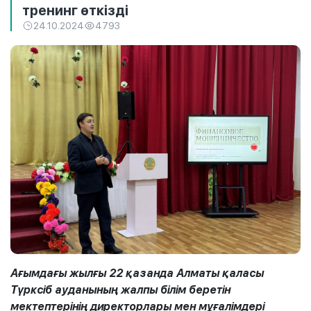
тренинг өткізді
24.10.2024
4793
Ағымдағы жылғы 22 қазанда Алматы қаласы
Түрксіб ауданының жалпы білім беретін
мектептерінің директорлары мен мұғалімдері