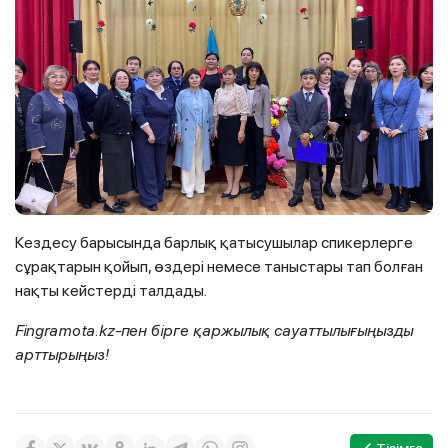
Кездесу барысында барлық қатысушылар спикерлерге
сұрақтарын қойып, өздері немесе таныстары тап болған
нақты кейстерді талдады.
Fingramota.kz-пен бірге қаржылық сауаттылығыңызды
арттырыңыз!