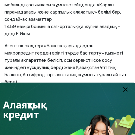
мобильді қосымшасы жұмыс істейді, онда «Қаржы
пирамидалары және қаржылық алаяқтық» бөлімі бар,
сондай-ақ азаматтар
1459 нөмірі бойынша call-орталыққа жүгіне алады», -
деді Ғ. Әкім.
Агенттік өкілдері «Банктік қарыздардан,
микрокредиттерден ерікті түрде бас тарту» қызметі
туралы ақпаратпен бөлісіп, осы сервисті іске қосу
жөніндегі нұсқаулық берді және Қазақстан Ұлттық
Банкінің Антифрод-орталығының жұмысы туралы айтып
берді.
Алаяқтық
«Қазіргі қаржылық қызметтерді тұтынушылардың
кредит
басты проблемаларының бірі қаржы өнімдерін
пайдалану кезінде шешімдер қабылдауда құзыреттілік
пен зейін деңгейінің жеткіліксіздігі болып отыр.
Сондықтан, бір жағынан, біздің міндетіміз – жан-