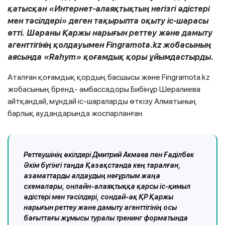
қатысқан «Интернет-алаяқтықтың негізгі әдістері
мен тәсілдері» деген тақырыпта оқыту іс-шарасы
өтті. Шараны Қаржы нарығын реттеу және дамыту
агенттігінің қолдауымен Fingramota.kz жобасының
аясында «Rahym» қоғамдық қоры ұйымдастырды.
Аталған қоғамдық қордың басшысы және Fingramota.kz
жобасының бренд- амбассадоры Бибінұр Шералиева
айтқандай, мұндай іс-шараларды өткізу Алматының
барлық аудандарында жоспарланған.
Реттеушінің өкілдері Дмитрий Акмаев пен Ғаділбек
Әкім бүгінгі таңда Қазақстанда кең таралған,
азаматтарды алдаудың неғұрлым жаңа
схемалары, онлайн-алаяқтыққа қарсы іс-қимыл
әдістері мен тәсілдері, сондай-ақ ҚР Қаржы
нарығын реттеу және дамыту агенттігінің осы
бағыттағы жұмысы туралы тренинг форматында