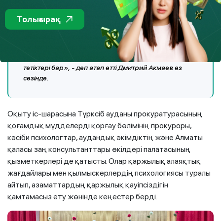
жақты ақпараттық және консультациялық қолдау
көрсету, ал екінші жағынан – ақпаратты іздеу және
Толығырақ
онымен жұмыс істеу тұтынушылардың өз міндетіне
айналады. Оған біз қуана көмектесеміз. Сонымен
қатар, қазір кері байланыс берудің де, тұтынушылар
үшін кез келген күрделі мәселені шешудің де тиімді
тетіктері бар», - деп атап өтті Дмитрий Акмаев өз
сөзінде.
Оқыту іс-шарасына Түрксіб ауданы прокуратурасының
қоғамдық мүдделерді қорғау бөлімінің прокуроры,
кәсіби психологтар, аудандық әкімдіктің және Алматы
қаласы заң консультанттары өкілдері палатасының
қызметкерлері де қатысты. Олар қаржылық алаяқтық
жағдайлары мен қылмыскерлердің психологиясы туралы
айтып, азаматтардың қаржылық қауіпсіздігін
қамтамасыз ету жөнінде кеңестер берді.