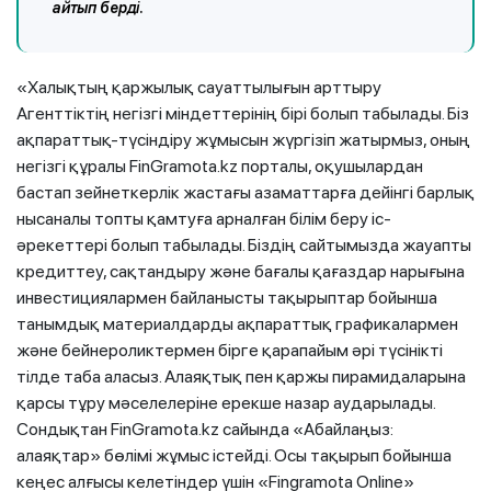
айтып берді.
«Халықтың қаржылық сауаттылығын арттыру
Агенттіктің негізгі міндеттерінің бірі болып табылады. Біз
ақпараттық-түсіндіру жұмысын жүргізіп жатырмыз, оның
негізгі құралы FinGramota.kz порталы, оқушылардан
бастап зейнеткерлік жастағы азаматтарға дейінгі барлық
нысаналы топты қамтуға арналған білім беру іс-
әрекеттері болып табылады. Біздің сайтымызда жауапты
кредиттеу, сақтандыру және бағалы қағаздар нарығына
инвестициялармен байланысты тақырыптар бойынша
танымдық материалдарды ақпараттық графикалармен
және бейнероликтермен бірге қарапайым әрі түсінікті
тілде таба аласыз. Алаяқтық пен қаржы пирамидаларына
қарсы тұру мәселелеріне ерекше назар аударылады.
Сондықтан FinGramota.kz сайында «Абайлаңыз:
алаяқтар» бөлімі жұмыс істейді. Осы тақырып бойынша
кеңес алғысы келетіндер үшін «Fingramota Online»