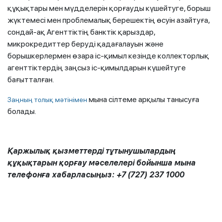
құқықтары мен мүдделерін қорғауды күшейтуге, борыш
жүктемесі мен проблемалық берешектің өсуін азайтуға,
сондай-ақ Агенттіктің банктік қарыздар,
микрокредиттер беруді қадағалауын және
борышкерлермен өзара іс-қимыл кезінде коллекторлық
агенттіктердің заңсыз іс-қимылдарын күшейтуге
бағытталған.
мына сілтеме арқылы танысуға
Заңның толық мәтінімен
болады.
Қаржылық қызметтерді тұтынушылардың
құқықтарын қорғау мәселелері бойынша мына
телефонға хабарласыңыз: +7 (727) 237 1000