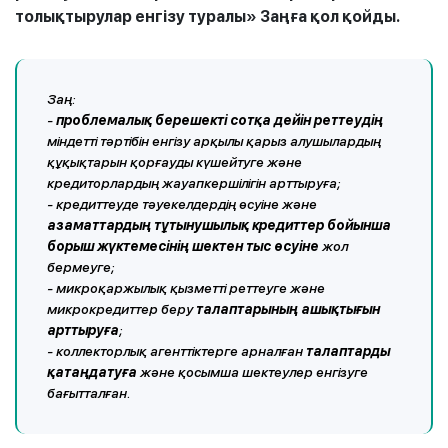
толықтырулар енгізу туралы» Заңға қол қойды.
Заң:
-
проблемалық берешекті сотқа дейін реттеудің
міндетті тәртібін енгізу арқылы қарыз алушылардың
құқықтарын қорғауды күшейтуге және
кредиторлардың жауапкершілігін арттыруға;
- кредиттеуде тәуекелдердің өсуіне және
азаматтардың тұтынушылық кредиттер бойынша
борыш жүктемесінің шектен тыс өсуіне
жол
бермеуге;
- микроқаржылық қызметті реттеуге және
микрокредиттер беру
талаптарының ашықтығын
арттыруға
;
- коллекторлық агенттіктерге арналған
талаптарды
қатаңдатуға
және қосымша шектеулер енгізуге
бағытталған.