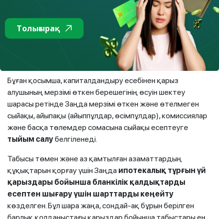
төлемдерді есептеуге тыйым салу түрінде
борыштық жүктеменің өсуін шектеу бойынша
жаңа шаралар
енгізіледі. Заң қабылданғанға
Толығырақ
дейін тыйым салу
ипотекалық тұрғын үй
қарыздары
бойынша ғана қолданылды.
Бұған қосымша, капиталдандыру есебінен қарыз
алушының мерзімі өткен берешегінің өсуін шектеу
шарасы ретінде Заңда мерзімі өткен және өтелмеген
сыйақы, айыпақы (айыппұлдар, өсімпұлдар), комиссиялар
және басқа төлемдер сомасына сыйақы есептеуге
тыйым салу
белгіленеді.
Табысы төмен және аз қамтылған азаматтардың
құқықтарын қорғау үшін Заңда
ипотекалық тұрғын үй
қарыздары бойынша бланкілік қалдықтарды
есептен шығару үшін шарттарды кеңейту
көзделген. Бұл шара жаңа, сондай-ақ бұрын берілген
барлық қолданыстағы қарыздар бойынша табыстары ең