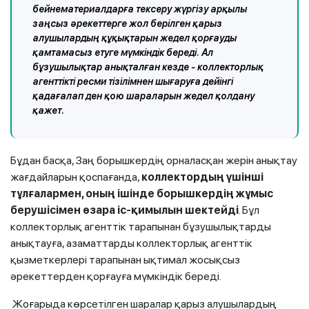
бейнематериалдарға тексеру жүргізу арқылы
заңсыз әрекеттерге жол берілген қарыз
алушылардың құқықтарын жедел қорғауды
қамтамасыз етуге мүмкіндік береді. Ал
бұзушылықтар анықталған кезде - коллекторлық
агенттікті ресми тізілімнен шығаруға дейінгі
қадағалап ден қою шараларын жедел қолдану
қажет.
Бұдан басқа, Заң борышкердің орналасқан жерін анықтау
жағдайларын қоспағанда,
коллектордың үшінші
тұлғалармен, оның ішінде борышкердің жұмыс
берушісімен өзара іс-қимылын шектейді
. Бұл
коллекторлық агенттік тарапынан бұзушылықтарды
анықтауға, азаматтарды коллекторлық агенттік
қызметкерлері тарапынан ықтимал жосықсыз
әрекеттерден қорғауға мүмкіндік береді.
Жоғарыда көрсетілген шаралар қарыз алушылардың