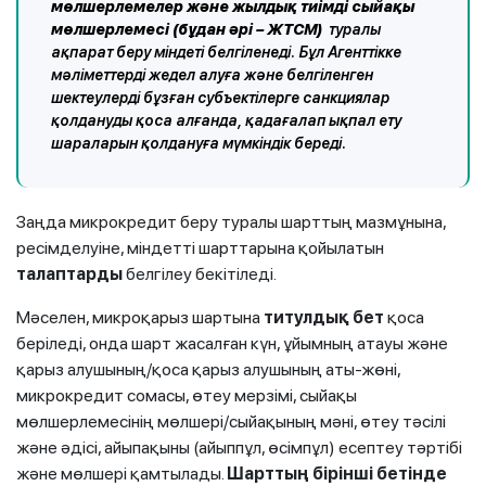
мөлшерлемелер
және жылдық тиімді сыйақы
мөлшерлемесі (бұдан әрі – ЖТСМ)
туралы
ақпарат беру міндеті белгіленеді. Бұл Агенттікке
мәліметтерді жедел алуға және белгіленген
шектеулерді бұзған субъектілерге санкциялар
қолдануды қоса алғанда, қадағалап ықпал ету
шараларын қолдануға мүмкіндік береді.
Заңда микрокредит беру туралы шарттың мазмұнына,
ресімделуіне, міндетті шарттарына қойылатын
талаптарды
белгілеу бекітіледі.
Мәселен, микроқарыз шартына
титулдық бет
қоса
беріледі, онда шарт жасалған күн, ұйымның атауы және
қарыз алушының/қоса қарыз алушының аты-жөні,
микрокредит сомасы, өтеу мерзімі, сыйақы
мөлшерлемесінің мөлшері/сыйақының мәні, өтеу тәсілі
және әдісі, айыпақыны (айыппұл, өсімпұл) есептеу тәртібі
және мөлшері қамтылады.
Шарттың бірінші бетінде