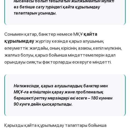
нысанасы болып табылатын жылжымайтын мүлікті
өз бетінше сату түріндегі қайта құрылымдау
талаптарын ұсынады.
Сонымен қатар, банктер немесе МҚҰ
қайта
құрылымдау
жүргізу кезінде қарыз алушының
әлеуметтік жағдайы, оның кірісінің азаюы, кепіл мүлкінің
жалғыз болуы, қарыз бойынша міндеттемелерін адал
орындауы сияқты факторларды ескеруге міндетті.
Нәтижесінде, қарыз алушылардың банктер мен
МҚҰ-ға өтініштерін қарау және проблемалық
берешекті реттеу мерзімдері екі есеге – 180 күннен
90 күнге дейін қысқартылады.
Қарызды қайта құрылымдау талаптары бойынша