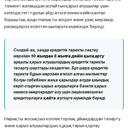
төменгі жалақыдан аспайтын қарыз алушылар үшін
кепілдіктегі тұрғын үйді өткізгеннен кейін қалған
борыштық ауыртпалықты жедел және ұзақ мерзімді
рәсімдерсіз есептен шығаруға мүмкіндік береді.
Сондай-ақ, заңда кредиттік тарихты сақтау
мерзімін
10 жылдан 5 жылға дейін
қысқарту
арқылы қарыз алушылардың кредиттік тарихты
тазарту шарттары көзделген. Бұл шара кредиттік
тарихта бұрын мерзімін өткізіп алған мәліметтер
болуы себебінен жаңа қарыздар алуда қиындық
көріп отырған қарыз алушыларға банктік қарыз
немесе микрокредит алу үшін лицензияланған
кредиторларға
қайта
жүгінуге мүмкіндік береді.
Нарықты жосықсыз коллекторлық ұйымдардан тазарту
және қарыз алушылардың құқықтарын қорғау