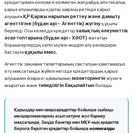
кредитормен келісімге келмеген жағдайда, ипотекалық
қарыз алушыларды қорғау шарасы ретінде қарыз
алушыға
ҚР Қаржы нарығын реттеу және дамыту
агенттігіне
(бұдан әрі –
Агенттік) жүгіну
құқығы
беріледі. Осы кезеңде кредитор
халықтың әлеуметтік
осал топтарына (бұдан әрі – ХӘОТ)
жататын
борышкерлердің кепіл мүлкін өндіріп алу рәсімдерін
бастауға
құқылы емес.
Агенттік заңнама талаптарының сақталуын қамтамасыз
ету мақсатында жүйелі негізде кредитордың қарыз
алушымен өзара іс-қимылының
мониторингін
жүзеге
асыратын және
тиімділігін бақылайтын
болады.
Қарыздар мен микрокредиттер бойынша сыйақы
мөлшерлемелерінің асып кетуіне жол бермеу
мақсатында, Заңда банктер мен МҚҰ-ның кредиттік
бюроға берілген кредиттер бойынша
номиналды