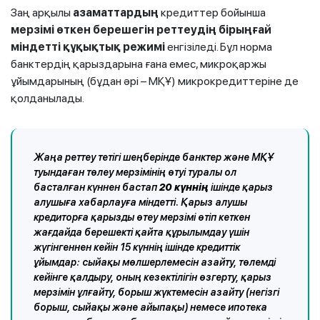
Заң арқылы
азаматтардың
кредиттер бойынша
мерзімі өткен берешегін реттеудің бірыңғай
міндетті құқықтық режимі
енгізіледі. Бұл норма
банктердің қарыздарына ғана емес, микроқаржы
ұйымдарының (бұдан әрі – МҚҰ) микрокредиттеріне де
қолданылады.
Жаңа реттеу тетігі шеңберінде банктер және МҚҰ
туындаған төлеу мерзімінің өтуі туралы ол
басталған күннен бастап
20 күннің
ішінде қарыз
алушыға хабарлауға міндетті. Қарыз алушы
кредиторға қарызды өтеу мерзімі өтіп кеткен
жағдайда берешекті қайта құрылымдау үшін
жүгінгеннен кейін 15 күннің ішінде кредиттік
ұйымдар: сыйақы мөлшерлемесін азайту, төлемді
кейінге қалдыру, оның кезектілігін өзгерту, қарыз
мерзімін ұлғайту, борыш жүктемесін азайту (негізгі
борыш, сыйақы және айыпақы) немесе ипотека