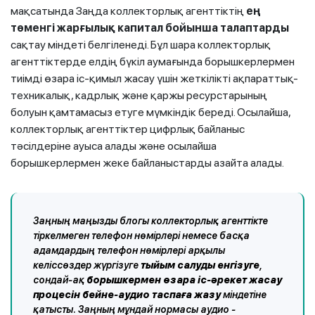
мақсатында Заңда коллекторлық агенттіктің
ең
төменгі жарғылық капитал бойынша талаптарды
сақтау міндеті белгіленеді. Бұл шара коллекторлық
агенттіктерде елдің бүкіл аумағында борышкерлермен
тиімді өзара іс-қимыл жасау үшін жеткілікті ақпараттық-
техникалық, кадрлық және қаржы ресурстарының
болуын қамтамасыз етуге мүмкіндік береді. Осылайша,
коллекторлық агенттіктер цифрлық байланыс
тәсілдеріне ауыса алады және осылайша
борышкерлермен жеке байланыстарды азайта алады.
Заңның маңызды блогы коллекторлық агенттікте
тіркелмеген телефон нөмірлері немесе басқа
адамдардың телефон нөмірлері арқылы
келіссөздер жүргізуге
тыйым салуды енгізуге
,
сондай-ақ
борышкермен өзара іс-әрекет жасау
процесін бейне-аудио таспаға жазу
міндетіне
қатысты. Заңның мұндай нормасы аудио -