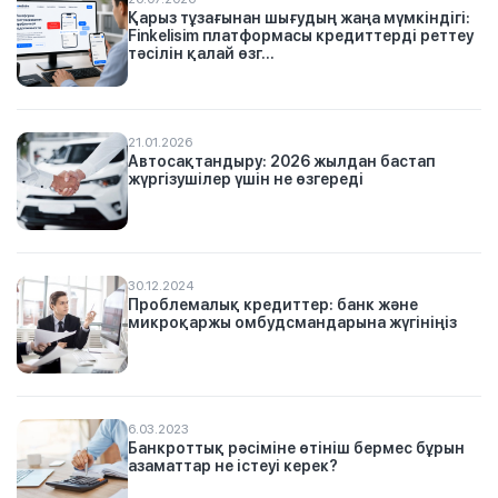
Қарыз тұзағынан шығудың жаңа мүмкіндігі:
Finkelisim платформасы кредиттерді реттеу
тәсілін қалай өзг...
21.01.2026
Автосақтандыру: 2026 жылдан бастап
жүргізушілер үшін не өзгереді
30.12.2024
Проблемалық кредиттер: банк және
микроқаржы омбудсмандарына жүгініңіз
6.03.2023
Банкроттық рәсіміне өтініш бермес бұрын
азаматтар не істеуі керек?