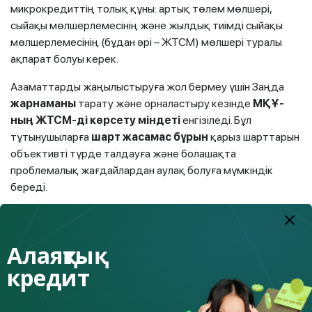
микрокредиттің толық құны: артық төлем мөлшері,
сыйақы мөлшерлемесінің және жылдық тиімді сыйақы
мөлшерлемесінің (бұдан әрі – ЖТСМ) мөлшері туралы
ақпарат болуы керек.
Азаматтарды жаңылыстыруға жол бермеу үшін Заңда
жарнаманы
тарату және орналастыру кезінде
МҚҰ-
ның ЖТСМ-ді көрсету міндеті
енгізіледі. Бұл
тұтынушыларға
шарт жасамас бұрын
қарыз шарттарын
объективті түрде талдауға және болашақта
проблемалық жағдайлардан аулақ болуға мүмкіндік
береді.
Қарыз алушылардың құқықтарын қорғауды
Алаяқтық
күшейту мақсатында Заңда
барлық ипотекалық
кредит
қарыздар бойынша
міндеттемелерді
180 күн
кешіктірген соң
банктер сыйақы, айыпақы
(айыппұл, өсімпұл), комиссиялар және басқа