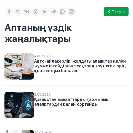
Тізімге
Аптаның үздік
жаңалықтары
4.08.2026
Авто-айлакерлік: жолдағы алаяқтар қалай
жұмыс істейді және сақтандыру неге сіздің
қорғаныңыз бола ал...
2.08.2026
Қазақстан азаматтарды қаржылық
алаяқтардан қалай қорғайды
26.07.2026