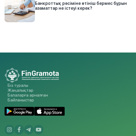
Банкроттық рәсіміне өтініш бермес бұрын
азаматтар не істеуі керек?
Біз туралы
Жаңалықтар
Балаларға арналған
Байланыстар