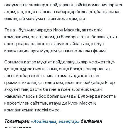
әлеуметтік желілерді пайдаланып, әйгілі компаниялар мен
адамдардың аттарынан хабардар болса да, басқасынан
ешқандай мағлұматтары жоқ адамдар.
Tesla - бұл миллиардер Илон Масктің автокөлік
компаниясы, ол автономды басқарылатын болашақтың
электркарларларын шығарумен айналысады. Бұл
инвестициялауға мүлдем қатысы жоқ платформа.
Сонымен қатар мұқият пайдаланушылар «сюжеттің»
қолдан құрастырылғанын, онда басқа телеарнаның
логотипі бар екенін, сипаттамасында көптеген
грамматикалық қателер кездесетінін байқайды. Егер
аккуанттың басты бетіне өтсеңіз, ол ешқандай
жаңалықтарсыз бос болып шығады. Бұл жерде постта
көрсетілген сайттың атауы да Илон Масктің
компаниясына тиесілі емес.
Толығырақ
бөлімінен
«Абайлаңыз, алаяқтар»