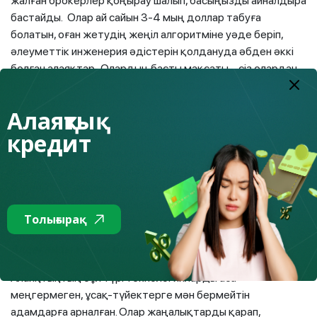
жалған брокерлер қоңырау шалып, басыңызды айналдыра
бастайды. Олар ай сайын 3-4 мың доллар табуға
болатын, оған жетудің жеңіл алгоритміне уәде беріп,
әлеуметтік инженерия әдістерін қолдануда әбден әккі
болған алаяқтар. Олардың басты мақсаты – cіз олардан
шот ашып, оны толықтырсаңыз болды. Іс жүзінде
ешқандай сауда-саттық жүргізілмейді, сізге кірісіңіздің
Алаяқтық
өсіп жатқаны көрсетілген жалған суреттер жіберіледі.
кредит
Егер сіз ақшаңызды шығарып алғыңыз келсе, онда
алаяқтарға алдын ала келісілген пайызды аударуыңыз
керек. Нәтижесінде бұдан да көп шығынға батасыз,
себебі сізге ақшаны, яғни уәде болған күнделікті табысты
да, бастапқы салынған инвестицияны да, қаржыны
Толығырақ
шығарып алу пайызын да ешкім қайтармайды.
Алдағанды қалай білуге болады?
Алаяқтықтың бұл түрі технологияларды аса
меңгермеген, ұсақ-түйектерге мән бермейтін
адамдарға арналған. Олар жаңалықтарды қарап,