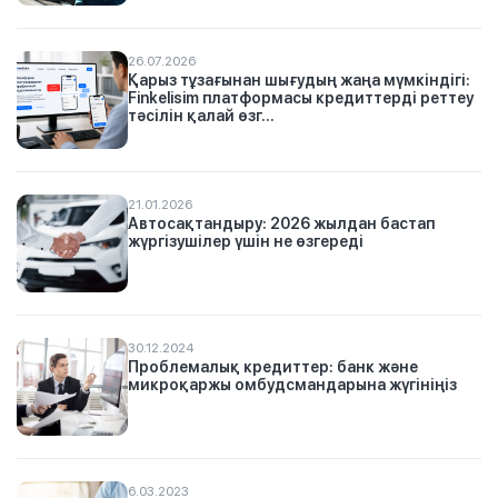
26.07.2026
Қарыз тұзағынан шығудың жаңа мүмкіндігі:
Finkelisim платформасы кредиттерді реттеу
тәсілін қалай өзг...
21.01.2026
Автосақтандыру: 2026 жылдан бастап
жүргізушілер үшін не өзгереді
30.12.2024
Проблемалық кредиттер: банк және
микроқаржы омбудсмандарына жүгініңіз
6.03.2023