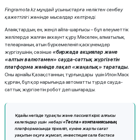
Fingramota
.
kz
мұндай ұсыныстарға неліктен сенбеу
қажеттілігі жөнінде мысалдар келтіреді.
Алаяқтардың ең жеңіл айла-шарғысы – бұл әлеуметтік
желілерде жалған аккаунт құру. Мәселен, алматылық
телеарнаның атын бүркемеленіп қаскүнемдер
жүргізушінің сөзінше
«биржада акциялар және
«алтын валютамен» сауда-саттық жүргізетін
платформа жөнінде лақап «жаңалық» таратады.
Оны арнайы Қазақстанның тұрғындары үшін Илон Маск
құрған, бұл қор нарығында автоматты түрде сауда-
саттық жүргізетін робот деп шығарады.
Ұдайы негізде тұрақты және пассивті кіріс алғысы
келетіндер үшін небәрі
«Тесла» компаниясының
платформасында тіркеліп, күніне жарты сағат
уақытын оқуға жұмсап, инвестиция сала бастаса