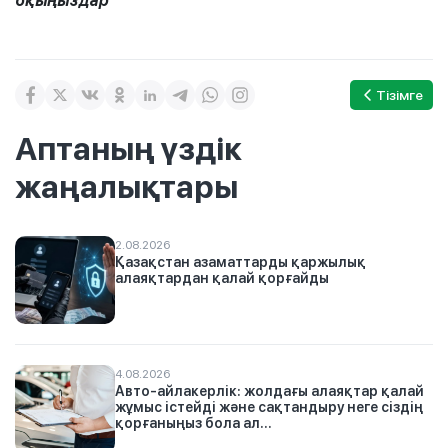
оқыңыздар
Тізімге
Аптаның үздік
жаңалықтары
2.08.2026
Қазақстан азаматтарды қаржылық
алаяқтардан қалай қорғайды
4.08.2026
Авто-айлакерлік: жолдағы алаяқтар қалай
жұмыс істейді және сақтандыру неге сіздің
қорғаныңыз бола ал...