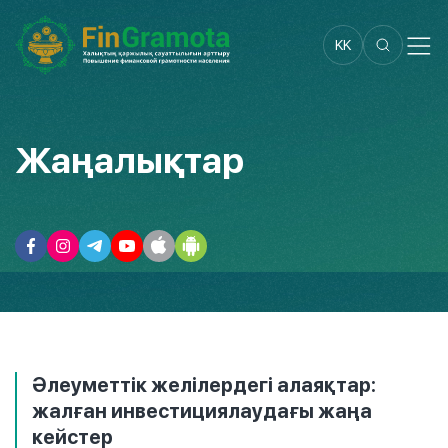
KK
Жаңалықтар
Әлеуметтік желілердегі алаяқтар:
жалған инвестициялаудағы жаңа
кейстер