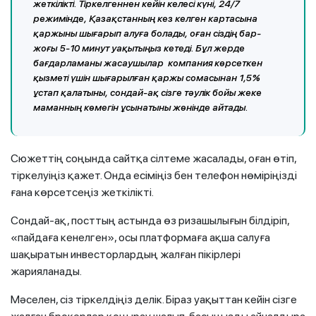
жеткілікті. Тіркелгеннен кейін келесі күні, 24/7
режимінде, Қазақстанның кез келген картасына
қаржыны шығарып алуға болады, оған сіздің бар-
жоғы 5-10 минут уақытыңыз кетеді. Бұл жерде
бағдарламаны жасаушылар компания көрсеткен
қызметі үшін шығарылған қаржы сомасынан 1,5%
ұстап қалатыны, сондай-ақ сізге тәулік бойы жеке
маманның көмегін ұсынатыны жөнінде айтады.
Сюжеттің соңында сайтқа сілтеме жасалады, оған өтіп,
тіркелуіңіз қажет. Онда есіміңіз бен телефон нөміріңізді
ғана көрсетсеңіз жеткілікті.
Сондай-ақ, посттың астында өз ризашылығын білдіріп,
«пайдаға кенелген», осы платформаға ақша салуға
шақыратын инвесторлардың жалған пікірлері
жарияланады.
Мәселен, сіз тіркелдіңіз делік. Біраз уақыттан кейін сізге