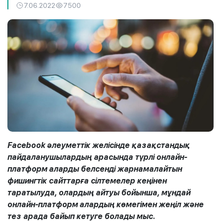
7.06.2022
7500
Facebook
әлеуметтік желісінде қазақстандық
пайдаланушылардың арасында түрлі
онлайн-
платформ
аларды белсенді жарнамалайтын
фишингтік сайттарға сілтемелер кеңінен
таратылуда, олардың айтуы бойынша, мұндай
онлайн-платформ
алардың көмегімен жеңіл және
тез арада байып кетуге болады мыс.