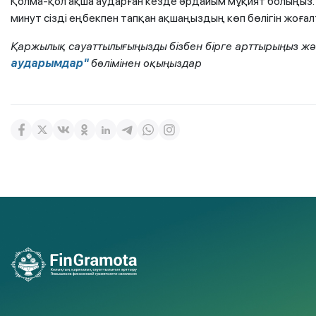
Қолма-қол ақша аударған кезде әрдайым мұқият болыңыз.
минут сізді еңбекпен тапқан ақшаңыздың көп бөлігін жоға
Қаржылық сауаттылығыңызды бізбен бірге арттырыңыз ж
аударымдар"
бөлімінен оқыңыздар