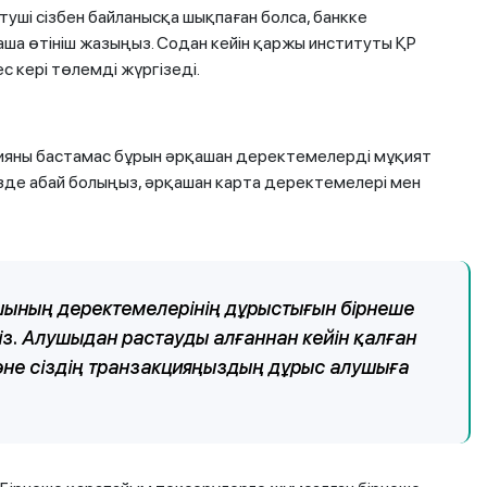
уші сізбен байланысқа шықпаған болса, банкке
аша өтініш жазыңыз. Содан кейін қаржы институты ҚР
 кері төлемді жүргізеді.
ияны бастамас бұрын әрқашан деректемелерді мұқият
езде абай болыңыз, әрқашан карта деректемелері мен
шының деректемелерінің дұрыстығын бірнеше
із. Алушыдан растауды алғаннан кейін қалған
және сіздің транзакцияңыздың дұрыс алушыға