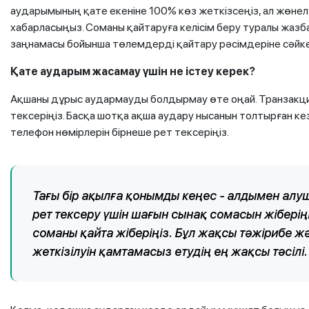
аударымының қате екеніне 100% көз жеткізсеңіз, ал жөнелт
хабарласыңыз. Соманы қайтаруға келісім беру туралы жазб
заңнамасы бойынша төлемдерді қайтару рәсімдеріне сәйкес
Қате аударым жасамау үшін не істеу керек?
Ақшаны дұрыс аудармауды болдырмау өте оңай. Транзакц
тексеріңіз. Басқа шотқа ақша аудару нысанын толтырған к
телефон нөмірлерін бірнеше рет тексеріңіз.
Тағы бір ақылға қонымды кеңес - алдымен алу
рет тексеру үшін шағын сынақ сомасын жіберің
соманы қайта жіберіңіз. Бұл жақсы тәжірибе 
жеткізілуін қамтамасыз етудің ең жақсы тәсілі.