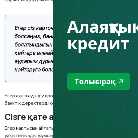
Алаяқтық
Егер сіз карточканың немесе шоттың дұрыс ем
кредит
болсаңыз, банкке хабарласып, бәрін түсіндірі
болатындығын білуіңіз керек. Сонымен қатар, б
қайтара алмайды. Әрбір банктің осындай мәселе
аударым дұрыс емес банктік шотқа сәтті жібер
қайтаруға болады.
Толығырақ
Егер ақша аудару процесі жүріп жатқан болса, онда операц
банктік деректерді көрсетсеңіз, төлем жасалмайды және
Сізге қате аударым түсті
Егер нақтысын айтатын болсақ, әрине сіз аударымды қате ж
уақытыңызды жұмсауға міндетті емессіз. Алайда бұл ақшаны