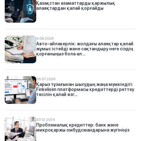
Қазақстан азаматтарды қаржылық
алаяқтардан қалай қорғайды
4.08.2026
Авто-айлакерлік: жолдағы алаяқтар қалай
жұмыс істейді және сақтандыру неге сіздің
қорғаныңыз бола ал...
26.07.2026
Қарыз тұзағынан шығудың жаңа мүмкіндігі:
Finkelisim платформасы кредиттерді реттеу
тәсілін қалай өзг...
30.12.2024
Проблемалық кредиттер: банк және
микроқаржы омбудсмандарына жүгініңіз