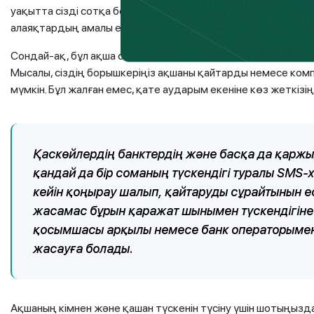
уақытта сізді сотқа беруі мүмкін. Бірақ, алдымен ақша р
алаяқтардың амалы емес екендігіне көз жеткізіп алу керек.
Сондай-ақ, бұл ақша сізге тиесілі және олар сіздің шотың
Мысалы, сіздің борышкеріңіз ақшаны қайтарды немесе комп
мүмкін. Бұл жалған емес, қате аударым екеніне көз жеткізіңі
Қаскөйлердің банктердің және басқа да қарж
қандай да бір соманың түскендігі туралы SMS
кейін қоңырау шалып, қайтаруды сұрайтынын е
жасамас бұрын қаражат шынымен түскендігіне к
қосымшасы арқылы немесе банк операторымен
жасауға болады.
Ақшаның кімнен және қашан түскенін түсіну үшін шотыңыздағ