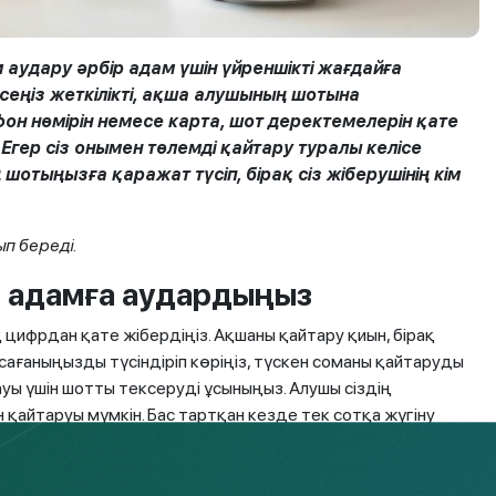
аудару әрбір адам үшін үйреншікті жағдайға
еңіз жеткілікті, ақша алушының шотына
он нөмірін немесе карта, шот деректемелерін қате
Егер сіз онымен төлемді қайтару туралы келісе
шотыңызға қаражат түсіп, бірақ сіз жіберушінің кім
ып береді.
с адамға аудардыңыз
цифрдан қате жібердіңіз. Ақшаны қайтару қиын, бірақ
ағаныңызды түсіндіріп көріңіз, түскен соманы қайтаруды
ауы үшін шотты тексеруді ұсыныңыз. Алушы сіздің
 қайтаруы мүмкін. Бас тартқан кезде тек сотқа жүгіну
ады, себебі қолданыстағы заңнамада ҚР Азаматтық
ды. Сондай-ақ, сіз ҚР Ұлттық Банкінің қолданыстағы қайта
ны үшін сыйақы өндіріп ала аласыз.