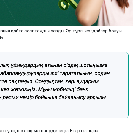
асымен де шотыңызда жатқандығына, мұның қаржылық
ызға қаражат аударған көздерден түскен болуы мүмкін.
ания қайта есептеуді жасады. Әр түрлі жағдайлар болуы
з.
ылық ұйымдардың атынан сіздің шотыңызға
-хабарландыруларды жиі тарататынын, содан
сте сақтаңыз. Сондықтан, кері аударым
өз жеткізіңіз. Мұны мобильді банк
 ресми нөмір бойынша байланысу арқылы
ы үзінді-көшірмені зерделеңіз. Егер сіз ақша