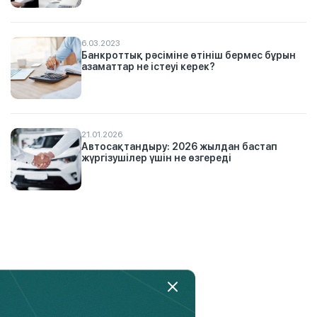
6.03.2023
Банкроттық рәсіміне өтініш бермес бұрын
азаматтар не істеуі керек?
21.01.2026
Автосақтандыру: 2026 жылдан бастап
жүргізушілер үшін не өзгереді