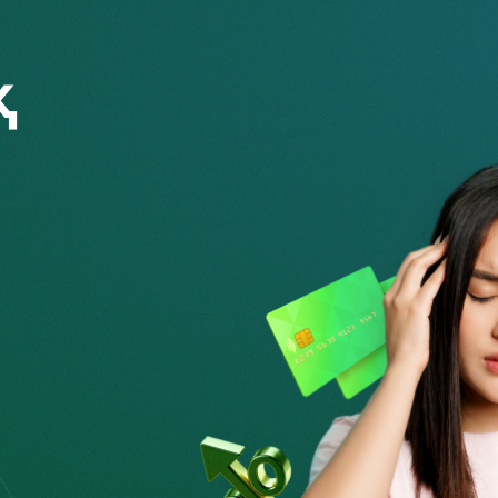
ес нөмірі бойынша ақшаны қате жіберген
п, менеджерден ақшаны қалай қайтаруға
ұл жағдайда банк төлемді біржақты түрде кері
лерді шешудің өз рәсімі бар. Көбінесе, егер
ілсе, ақшаны алушының келісімімен ғана
ияны болдырмауға болады. Егер сіз қате жіберіп, жоқ
 ақша автоматты түрде қайтарылады.
іберген адамды тауып, оған ақшаны қайтару үшін өз
 жіберушіге қайта аударған жөн, өйткені ол кез келген