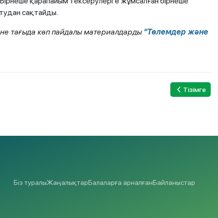
 Бірнеше қарапайым тексерулерге жұмсалған бірнеше
лтудан сақтайды.
әне тағыда көп пайдалы материалдарды
"Төлемдер және
Тізімге
Біз туралы
Жаңалықтар
Балаларға арналған
Байланыстар