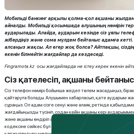
Мобильді банкинг арқылы қолма-қол ақшаны жылдам 
айналды. Мобильді қосымшада алушының нөмірін терс
аударылады. Алайда, аударым кезінде сіз ұялы телеф
жібердіңіз және сома мүлдем бейтаныс адамға кетті. 
алсаңыз жақсы. Ал егер жоқ болса? Айтпақшы, сіздің 
екенін білмейтін жағдайлар да кездеседі.
Fingramota.kz осы жағдайларда не істеу керек екенін айт
Сіз қателесіп, ақшаны бейтаны
Сіз телефон нөмірі бойынша жедел төлем жасадыңыз, бірақ 
қайтаруға болады. Алушымен хабарласып, қате аударым жас
сұраңыз. Ол адам сізге сенуі және алаяқ ретінде қабылдам
жағдайыңызды түсініп, содан кейін ақшаны кері аударыммен
және ақшаны өндіріп алу туралы талап-арыз беру ғана қал
кодексіне сәйкес бұл әрекет «негізсіз баю» ретінде қарала
қаржыландыру мөлшерлемесі бойынша ақшаңызды пайдаланға