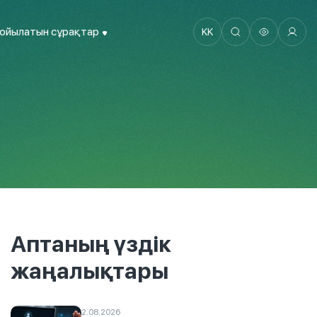
қойылатын сұрақтар
KK
Аптаның үздік
жаңалықтары
2.08.2026