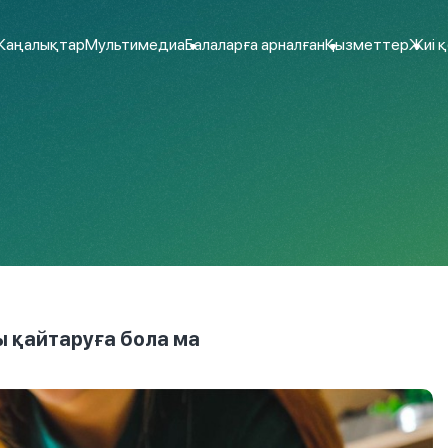
аңалықтар
Мультимедиа
Балаларға арналған
Қызметтер
Жиі 
ы қайтаруға бола ма