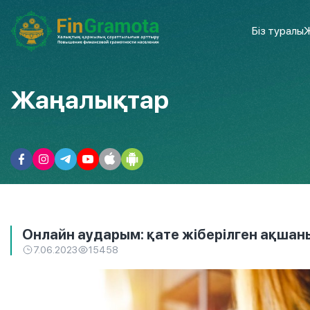
Біз туралы
Ж
Жаңалықтар
Онлайн аударым: қате жіберілген ақшан
7.06.2023
15458