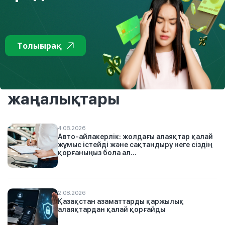
Толығырақ
оқыңыздар.
мына бөлімнен
Толығырақ
Тізімге
Аптаның үздік
жаңалықтары
4.08.2026
Авто-айлакерлік: жолдағы алаяқтар қалай
жұмыс істейді және сақтандыру неге сіздің
қорғаныңыз бола ал...
2.08.2026
Қазақстан азаматтарды қаржылық
алаяқтардан қалай қорғайды