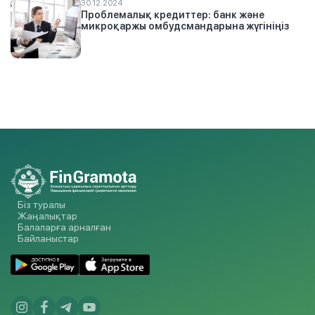
30.12.2024
Проблемалық кредиттер: банк және
микроқаржы омбудсмандарына жүгініңіз
Біз туралы
Жаңалықтар
Балаларға арналған
Байланыстар