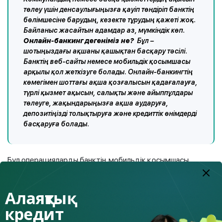
төлеу үшін денсаулығыңызға қауіп төндіріп банктің
бөлімшесіне барудың, кезекте тұрудың қажеті жоқ.
Байланыс жасайтын адамдар аз, мүмкіндік көп.
Онлайн-банкинг дегеніміз не?
Бұл –
шотыңыздағы ақшаны қашықтан басқару тәсілі.
Банктің веб-сайты немесе мобильдік қосымшасы
арқылы қол жеткізуге болады. Онлайн-банкингтің
көмегімен шоттағы ақша қозғалысын қадағалауға,
түрлі қызмет ақысын, салықты және айыппұлдары
төлеуге, жақындарыңызға ақша аударуға,
депозитіңізді толықтыруға және кредиттік өнімдерді
басқаруға болады.
Бұл операцияларды банктің мобильдік қосымшасы
арқылы жүргізген ыңғайлы. Оны смартфоныңызға жүктеп
алыңыз, браузерден сайтты іздеп, жеке кабинетіңіз бар
Алаяқтық
интернет-парақшаны жүктеуге уақыт жұмсамай, қажетті
операцияларды санаулы секундтарда жүргізе аласыз.
кредит