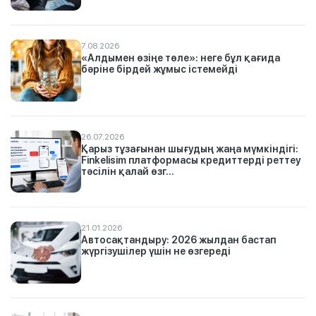
7.08.2026
«Алдымен өзіңе төле»: неге бұл қағида
бәріне бірдей жұмыс істемейді
26.07.2026
Қарыз тұзағынан шығудың жаңа мүмкіндігі:
Finkelisim платформасы кредиттерді реттеу
тәсілін қалай өзг...
21.01.2026
Автосақтандыру: 2026 жылдан бастап
жүргізушілер үшін не өзгереді