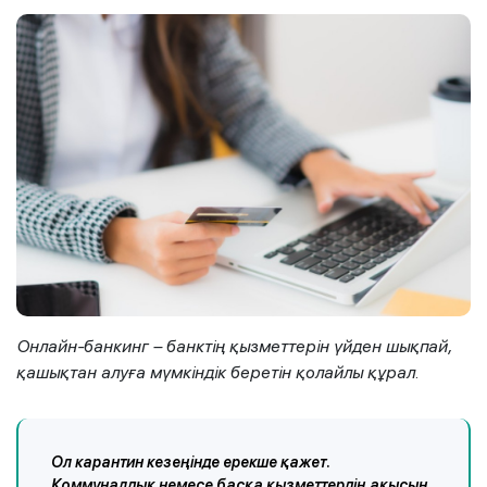
Онлайн-банкинг – банктің қызметтерін үйден шықпай,
қашықтан алуға мүмкіндік беретін қолайлы құрал.
Ол карантин кезеңінде ерекше қажет.
Коммуналдық немесе басқа қызметтердің ақысын