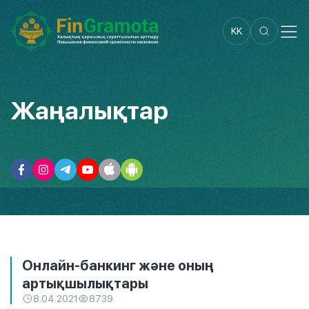
KK
Жаңалықтар
Онлайн-банкинг және оның
артықшылықтары
8.04.2021
8739