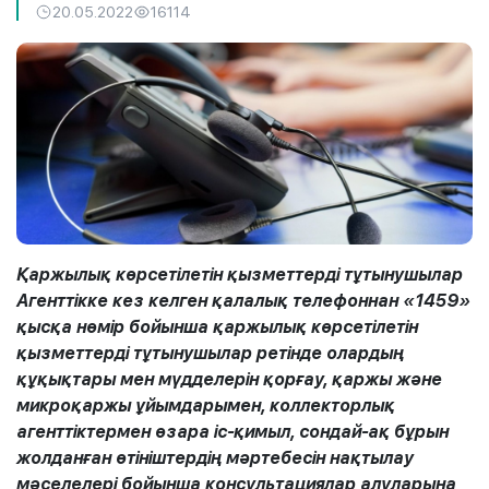
20.05.2022
16114
Қаржылық көрсетілетін қызметтерді тұтынушылар
Агенттікке кез келген қалалық телефоннан «1459»
қысқа нөмір бойынша қаржылық көрсетілетін
қызметтерді тұтынушылар ретінде олардың
құқықтары мен мүдделерін қорғау, қаржы және
микроқаржы ұйымдарымен, коллекторлық
агенттіктермен өзара іс-қимыл, сондай-ақ бұрын
жолданған өтініштердің мәртебесін нақтылау
мәселелері бойынша консультациялар алуларына