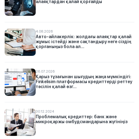
алаяқтардан қалай қорғайды
4.08.2026
Авто-айлакерлік: жолдағы алаяқтар қалай
жұмыс істейді және сақтандыру неге сіздің
қорғаныңыз бола ал...
26.07.2026
Қарыз тұзағынан шығудың жаңа мүмкіндігі:
Finkelisim платформасы кредиттерді реттеу
тәсілін қалай өзг...
30.12.2024
Проблемалық кредиттер: банк және
микроқаржы омбудсмандарына жүгініңіз