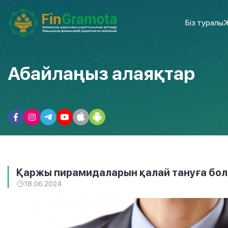
Біз туралы
Ж
Абайлаңыз алаяқтар
Қаржы пирамидаларын қалай тануға болад
18.06.2024