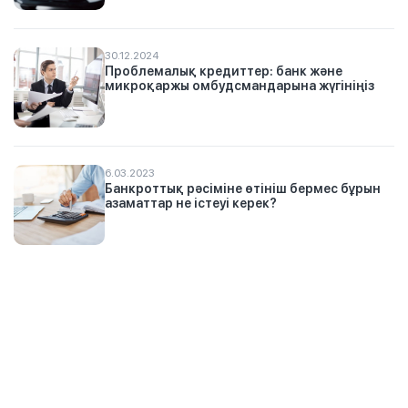
30.12.2024
Проблемалық кредиттер: банк және
микроқаржы омбудсмандарына жүгініңіз
6.03.2023
Банкроттық рәсіміне өтініш бермес бұрын
азаматтар не істеуі керек?