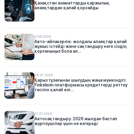
Қазақстан азаматтарды қаржылық
алаяқтардан қалай қорғайды
4.08.2026
Авто-айлакерлік: жолдағы алаяқтар қалай
жұмыс істейді және сақтандыру неге сіздің
қорғаныңыз бола ал...
26.07.2026
Қарыз тұзағынан шығудың жаңа мүмкіндігі:
Finkelisim платформасы кредиттерді реттеу
тәсілін қалай өзг...
21.01.2026
Автосақтандыру: 2026 жылдан бастап
жүргізушілер үшін не өзгереді