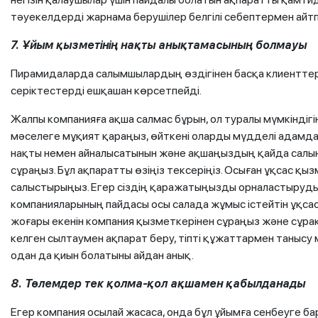
тәуекелдерді жарнама берушілер белгілі себептермен айт
7. Ұйым қызметінің нақты анықтамасының болмауы
Пирамидаларда салымшылардың өздігінен басқа клиенттері 
серіктестерді ешқашан көрсетпейді.
Жалпы компанияға ақша салмас бұрын, ол туралы мүмкіндігін
мәселеге мұқият қараңыз, өйткені оларды мүдделі адамд
нақты немен айналысатынын және ақшаңыздың қайда салына
сұраңыз. Бұл ақпаратты өзіңіз тексеріңіз. Осыған ұқсас 
салыстырыңыз. Егер сіздің қаражатыңызды орналастыруды
компанияларының пайдасы осы салада жұмыс істейтін ұқсас
жоғары екенін компания қызметкерінен сұраңыз және сұра
келген сылтаумен ақпарат беру, тіпті құжаттармен танысу 
одан да қиын болатыны айдан анық.
8. Төлемдер тек қолма-қол ақшамен қабылданады
Егер компания осылай жасаса, онда бұл ұйымға сенбеуге ба