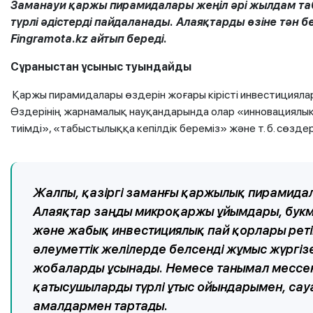
Заманауи қаржы пирамидалары жеңіл әрі жылдам таб
түрлі әдістерді пайдаланады. Алаяқтарды өзіне тән 
Fingramota.kz айтып береді.
Сұраныстан ұсыныс туындайды
Қаржы пирамидалары өздерін жоғары кірісті инвестицияла
Өздерінің жарнамалық науқандарында олар «инновациялық 
тиімді», «табыстылыққа кепілдік береміз» және т. б. сөзде
Жалпы, қазіргі заманғы қаржылық пирамидал
Алаяқтар заңды микроқаржы ұйымдары, букме
және жабық инвестициялық пай қорлары рет
әлеуметтік желілерде белсенді жұмыс жүргіз
жобаларды ұсынады. Немесе танымал мессе
қатысушыларды түрлі ұтыс ойындарымен, сау
амалдармен тартады.