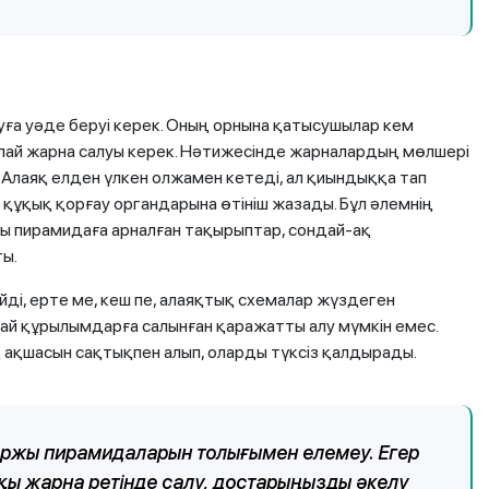
буға уәде беруі керек. Оның орнына қатысушылар кем
алай жарна салуы керек. Нәтижесінде жарналардың мөлшері
Алаяқ елден үлкен олжамен кетеді, ал қиындыққа тап
 құқық қорғау органдарына өтініш жазады. Бұл әлемнің
ы пирамидаға арналған тақырыптар, сондай-ақ
ты.
і, ерте ме, кеш пе, алаяқтық схемалар жүздеген
ай құрылымдарға салынған қаражатты алу мүмкін емес.
қшасын сақтықпен алып, оларды түксіз қалдырады.
қаржы пирамидаларын толығымен елемеу. Егер
қы жарна ретінде салу, достарыңызды әкелу