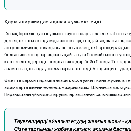
Қаржы пирамидасы қалай жұмыс істейді
Алаяқ бірнеше қатысушыны тауып, оларға екі есе табыс та
дегенде тағы екі адамды алып келуі, сондай-ақ шағын ақш
астрономиялық болады және осы кезеңде бәрі «қирайды». 
болған инвесторлар ақшаны қайтаруға болмайтынын түсініп,
көптеген елдерінде ондаған жылдар бойы болды. Тек қарж
азаматтарды алдау схемалары өзгереді. Ал принцип тұрақ
Әдетте қаржы пирамидалары қысқа уақыт қана жұмыс істейд
адамдарға шығын әкеледі, «жарылады». Шынында да, мұнд
Пирамиданы ұйымдастырушылар алданған салымшылардың а
Тәуекелдерді айналып өтудің жалғыз жолы - 
Сізге тартымды жобаға қатысу, ақшаны бастап