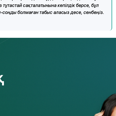
тұтастай сақталатынына кепілдік берсе, бұл
-соңды болмаған табыс аласыз десе, сенбеңіз.
қаржы пирамидасын анықтауға болатын белгілердің чек-
қы төлеуге уәде берілсе, бұл ақшаны салмау үшін және
ызу үшін жеткілікті негіз болып табылады.
ы кірістілікке кепілдік беру
йды, бұған заңнамалық тұрғыдан тыйым салынған. Егер біреу