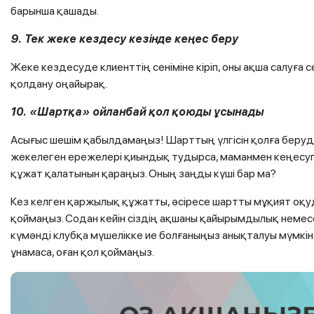
барынша қашады.
9. Тек жеке кездесу кезінде кеңес беру
Жеке кездесуде клиенттің сеніміне кіріп, оны ақша салуға 
қолдану оңайырақ.
10. «Шартқа» ойланбай қол қоюды ұсынады
Асығыс шешім қабылдамаңыз! Шарттың үлгісін қолға беруді
жекелеген ережелері қиындық тудырса, маманмен кеңесуг
құжат қалатынын қараңыз. Оның заңды күші бар ма?
Кез келген қаржылық құжатты, әсіресе шартты мұқият оқ
қоймаңыз. Содан кейін сіздің ақшаны қайырымдылық немес
күмәнді клубқа мүшелікке ие болғаныңыз анықталуы мүмкін
ұнамаса, оған қол қоймаңыз.