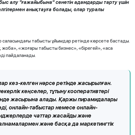
ыс алу "ғажайыбына" сенетін адамдарды тарту үшін
белгілермен анықтауға болады, олар туралы
р саласындағы табысты ұйымдар ретінде көрсете бастады.
жоба», «жоғары табысты бизнес», «бірегей», «аса
рді пайдаланады.
ар кез-келген нәрсе ретінде жасырылған.
керлік кеңселер, тұтыну кооперативтері
інде жасырына алады. Қаржы пирамидалары
еді, онлайн-табыстар немесе онлайн-
нджерлерде чаттар жасайды және
алнамалармен және басқа да маркетингтік