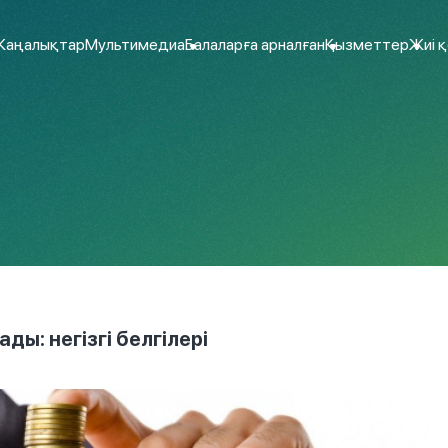
аңалықтар
Мультимедиа
Балаларға арналған
Қызметтер
Жиі 
ы: негізгі белгілері