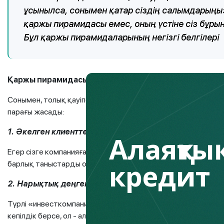
ұсынылса, сонымен қатар сіздің салымдарыңыз 
қаржы пирамидасы емес, оның үстіне сіз бұрын
Бұл қаржы пирамидаларының негізгі белгілері
Қаржы пирамидасын қалай әшкерелеуге болады?
Сонымен, толық қауіпсіз болу үшін, Fingramota.kz сіз үшін 
парағы жасады:
1. Әкелген клиенттер үшін сыйақы
Алаяқтық
Егер сізге компанияға әкелген әрбір клиент үшін қосымша а
кредит
барлық таныстарды осындай тәуекелді іс-шарадан бас тартқ
2. Нарықтық деңгейден бірнеше рет асып түсетін жоғар
Түрлі «инвесткомпаниялар» кірістілікке кепілдік бере алма
кепілдік берсе, ол - алаяқ деген сөз. Басқаша болмайды!