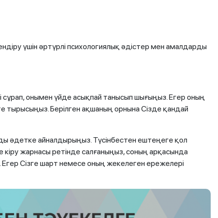
сендіру үшін әртүрлі психологиялық әдістер мен амалдарды
 сұрап, онымен үйде асықпай танысып шығыңыз. Егер оның
е тырысыңыз. Берілген ақшаның орнына Сізде қандай
уды әдетке айналдырыңыз. Түсінбестен ештеңеге қол
е кіру жарнасы ретінде салғаныңыз, соның арқасында
. Егер Сізге шарт немесе оның жекелеген ережелері