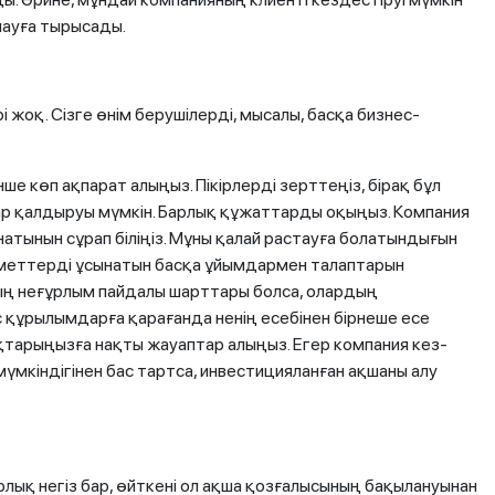
пауға тырысады.
жоқ. Сізге өнім берушілерді, мысалы, басқа бизнес-
ше көп ақпарат алыңыз. Пікірлерді зерттеңіз, бірақ бұл
ар қалдыруы мүмкін. Барлық құжаттарды оқыңыз. Компания
тынын сұрап біліңіз. Мұны қалай растауға болатындығын
қызметтерді ұсынатын басқа ұйымдармен талаптарын
ң неғұрлым пайдалы шарттары болса, олардың
 құрылымдарға қарағанда ненің есебінен бірнеше есе
қтарыңызға нақты жауаптар алыңыз. Егер компания кез-
мүмкіндігінен бас тартса, инвестицияланған ақшаны алу
рлық негіз бар, өйткені ол ақша қозғалысының бақылануынан