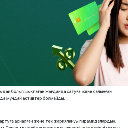
ор нарықтарына инвестициялауды ұсынады, бірақ оның
егінің бар-жоғы жөнінде мықтап ойланыңыз. Мұндай
ң бақылауында емес, яғни сіздің құқықтарыңыз бен
ялар және т.б. үшін
гі кірісі болып табылады, сондай-ақ қаржы пирамидасына
ктивтердің болмауы
ғыдай болып шықпаған жағдайда сатуға және салынған
нда мұндай активтер болмайды.
артуға арналған және тек жариялануы пирамидалардың
ы. Әрине, мұндай компанияның клиенті кездестіруі мүмкін