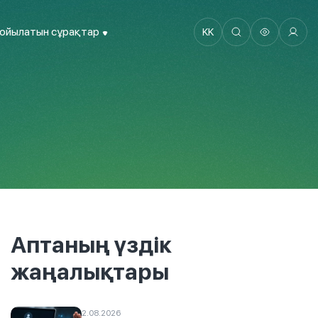
қойылатын сұрақтар
KK
Аптаның үздік
жаңалықтары
2.08.2026