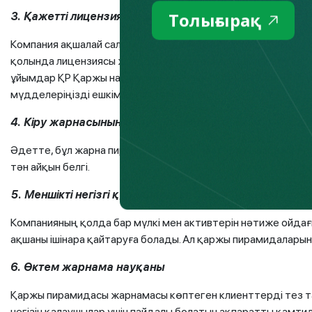
Толығырақ
3. Қажетті лицензиялардың болмауы
Компания ақшалай салымдарды халықтан тартады немесе қ
қолында лицензиясы жоқ, бұл ретте онымен байланысу кер
ұйымдар ҚР Қаржы нарығын реттеу және дамыту агенттігіні
мүдделеріңізді ешкім қорғай алмайды.
4. Кіру жарнасының болуы: ресімдеуге, оқытуға, акци
Әдетте, бұл жарна пирамиданы ұйымдастырушылардың негіз
тән айқын белгі.
5. Меншікті негізгі құралдардың, басқа да қымбат а
Компанияның қолда бар мүлкі мен активтерін нәтиже ойда
ақшаны ішінара қайтаруға болады. Ал қаржы пирамидалары
6. Өктем жарнама науқаны
Қаржы пирамидасы жарнамасы көптеген клиенттерді тез т
негізін қалаушылар үшін пайдалы болатын ақпаратты қамтид