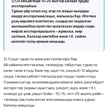
1) Сіз кем дегенде 10-20 жыл бір қалада тұруды
жоспарлайсыз.
Тұрғын үйді сатып алу, егер сіз жақын жылдары
көшуді жоспарламасаңыз, мағынасы бар. Ипотека
ұзақ мерзімге есептелген, сондықтан таңдалған
жылжымайтын мүлік пен орналасқан жердің сіздің
өмірлік жоспарларыңызға – жұмысқа, өмір
салтына, балалар мектебіне және т.б. сәйкес
келетінін түсіну ерекше маңызды.
2) Сізде тұрақты және расталған кіріс бар.
Ай сайынғы ипотекалық төлемдер табыстың тұрақты
көзін талап етеді. Банктер, әдетте, соңғы 6-12 айдағы
сіздің төлем қабілеттілігіңізді растауды талап етеді.
Сонымен қатар, экономикадағы немесе жеке деңгейдегі
өзгерістер (жұмыс ауыстыру, декрет, ауру және т.б.)
кезінде де ұзақ уақыт бойы – 10, 15, тіпті 25 жылға дейін –
төлемді уақтылы енгізе алатыныңызды өзіңіз дұрыс
бағалау маңызды.