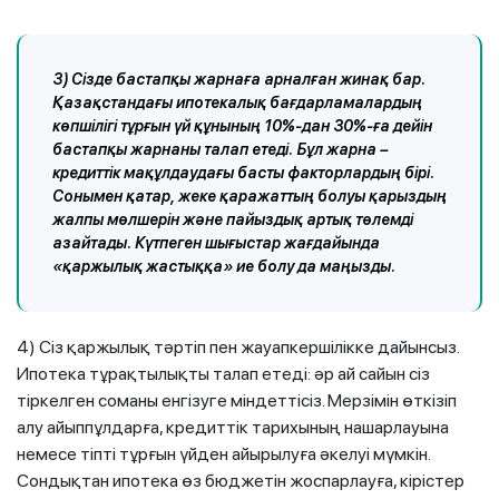
3) Сізде бастапқы жарнаға арналған жинақ бар.
Қазақстандағы ипотекалық бағдарламалардың
көпшілігі тұрғын үй құнының 10%-дан 30%-ға дейін
бастапқы жарнаны талап етеді. Бұл жарна –
кредиттік мақұлдаудағы басты факторлардың бірі.
Сонымен қатар, жеке қаражаттың болуы қарыздың
жалпы мөлшерін және пайыздық артық төлемді
азайтады. Күтпеген шығыстар жағдайында
«қаржылық жастыққа» ие болу да маңызды.
4) Сіз қаржылық тәртіп пен жауапкершілікке дайынсыз.
Ипотека тұрақтылықты талап етеді: әр ай сайын сіз
тіркелген соманы енгізуге міндеттісіз. Мерзімін өткізіп
алу айыппұлдарға, кредиттік тарихының нашарлауына
немесе тіпті тұрғын үйден айырылуға әкелуі мүмкін.
Сондықтан ипотека өз бюджетін жоспарлауға, кірістер