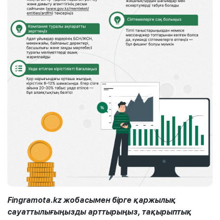
Fingramota.kz жобасымен бірге қаржылық
сауаттылығыңызды арттырыңыз, тақырыптық