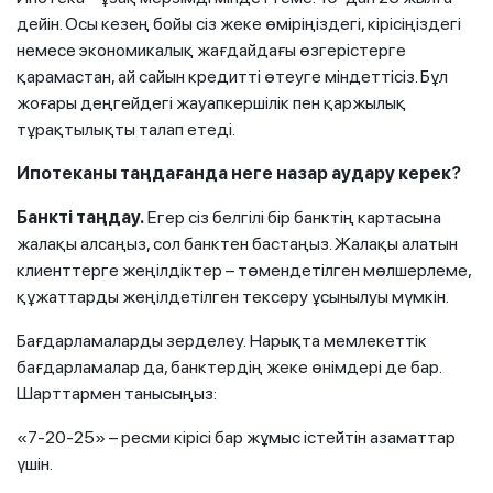
дейін. Осы кезең бойы сіз жеке өміріңіздегі, кірісіңіздегі
немесе экономикалық жағдайдағы өзгерістерге
қарамастан, ай сайын кредитті өтеуге міндеттісіз. Бұл
жоғары деңгейдегі жауапкершілік пен қаржылық
тұрақтылықты талап етеді.
Ипотеканы таңдағанда неге назар аудару керек?
Банкті таңдау.
Егер сіз белгілі бір банктің картасына
жалақы алсаңыз, сол банктен бастаңыз. Жалақы алатын
клиенттерге жеңілдіктер – төмендетілген мөлшерлеме,
құжаттарды жеңілдетілген тексеру ұсынылуы мүмкін.
Бағдарламаларды зерделеу. Нарықта мемлекеттік
бағдарламалар да, банктердің жеке өнімдері де бар.
Шарттармен танысыңыз:
«7-20-25» – ресми кірісі бар жұмыс істейтін азаматтар
үшін.