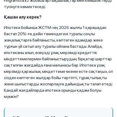
Fingramota.kz жобасы артықшылықтар мен кемшіліктерді
түсінуге көмектеседі.
Қашан алу керек?
Ипотека бойынша ЖСТМ-нің 2025 жылғы 1 қарашадан
бастап 20%-ға дейін төмендегені туралы соңғы
жаңалықтарға байланысты, көптеген адамдар жеке
тұрғын үй сатып алу туралы ойлана бастады. Алайда,
ипотеканы алып, өзіңізді ұзақ мерзімді кредиттік
міндеттемелермен байланыстырудың бірқатар шарттар
сақталған жағдайда ғана мағынасы бар. Ипотека ұзақ
мерзімді қаржылық міндеттеме екенін есте сақтаңыз, ол
сізден көптеген жылдар бойы тәртіпті, тұрақтылықты
және шығыстарды жоспарлауға дайындықты талап етеді.
Қандай жағдайларда ипотека орынды қадам болуы
мүмкін?