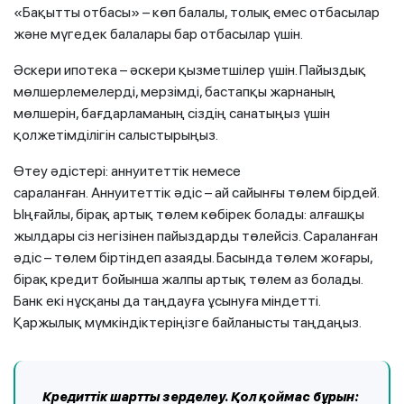
«Бақытты отбасы» – көп балалы, толық емес отбасылар
және мүгедек балалары бар отбасылар үшін.
Әскери ипотека – әскери қызметшілер үшін. Пайыздық
мөлшерлемелерді, мерзімді, бастапқы жарнаның
мөлшерін, бағдарламаның сіздің санатыңыз үшін
қолжетімділігін салыстырыңыз.
Өтеу әдістері: аннуитеттік немесе
сараланған. Аннуитеттік әдіс – ай сайынғы төлем бірдей.
Ыңғайлы, бірақ артық төлем көбірек болады: алғашқы
жылдары сіз негізінен пайыздарды төлейсіз. Сараланған
әдіс – төлем біртіндеп азаяды. Басында төлем жоғары,
бірақ кредит бойынша жалпы артық төлем аз болады.
Банк екі нұсқаны да таңдауға ұсынуға міндетті.
Қаржылық мүмкіндіктеріңізге байланысты таңдаңыз.
Кредиттік шартты зерделеу. Қол қоймас бұрын: