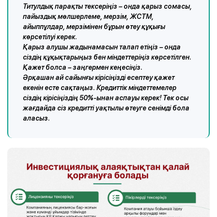
Титулдық парақты тексеріңіз – онда қарыз сомасы,
пайыздық мөлшерлеме, мерзім, ЖСТМ,
айыппұлдар, мерзімінен бұрын өтеу құқығы
көрсетілуі керек.
Қарыз алушы жадынамасын талап етіңіз – онда
сіздің құқықтарыңыз бен міндеттеріңіз көрсетілген.
Қажет болса – заңгермен кеңесіңіз.
Әрқашан ай сайынғы кірісіңізді есептеу қажет
екенін есте сақтаңыз. Кредиттік міндеттемелер
сіздің кірісіңіздің 50%-ынан аспауы керек! Тек осы
жағдайда сіз кредитті уақтылы өтеуге сенімді бола
аласыз.