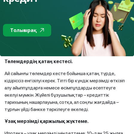
Кірісті растау.
Банк ипотеканы мақұлдау үшін сіз төлем қабілеттілігіңізді
растайтын құжаттарды ұсынуыңыз керек: кіріс туралы
анықтамалар, банк шоттарынан үзінді-көшірмелер, салық
Толығырақ
декларациялары. Бұл өзін-өзі жұмыспен қамтыған
азаматтар немесе бейресми жұмыс істейтіндер үшін
қиын болуы мүмкін.
Төлемдердің қатаң кестесі.
Ай сайынғы төлемдер кесте бойынша қатаң түрде,
кідіріссіз енгізілуі керек. Тіпті бір күндік мерзімді өткізіп
алу айыппұлдарға немесе өсімпұлдарды есептеуге
әкелуі мүмкін. Жүйелі бұзушылықтар – кредиттік
тарихының нашарлауына, сотқа, ал соңғы жағдайда –
тұрғын үйді банкке тәркілеуге әкеледі.
Ұзақ мерзімді қаржылық жүктеме.
Ипотека – ұзақ мерзімді міндеттеме: 10-дан 25 жылға