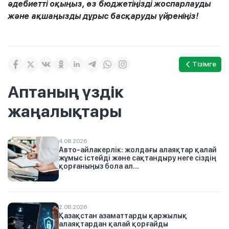
әдебиетті оқыңыз, өз бюджетіңізді жоспарлауды
және ақшаңызды дұрыс басқаруды үйреніңіз!
Тізімге
Аптаның үздік
жаңалықтары
4.08.2026
Авто-айлакерлік: жолдағы алаяқтар қалай
жұмыс істейді және сақтандыру неге сіздің
қорғаныңыз бола ал...
2.08.2026
Қазақстан азаматтарды қаржылық
алаяқтардан қалай қорғайды