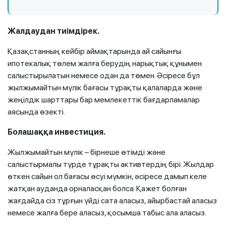
Жалдаудан тиімдірек.
Қазақстанның кейбір аймақтарында ай сайынғы
ипотекалық төлем жалға берудің нарықтық құнымен
салыстырылатын немесе одан да төмен. Әсіресе бұл
жылжымайтын мүлік бағасы тұрақты қалаларда және
жеңілдік шарттары бар мемлекеттік бағдарламалар
аясында өзекті.
Болашаққа инвестиция.
Жылжымайтын мүлік – бірнеше өтімді және
салыстырмалы түрде тұрақты активтердің бірі. Жылдар
өткен сайын ол бағасы өсуі мүмкін, әсіресе дамып келе
жатқан ауданда орналасқан болса. Қажет болған
жағдайда сіз тұрғын үйді сата аласыз, айырбастай аласыз
немесе жалға бере аласыз, қосымша табыс ала аласыз.