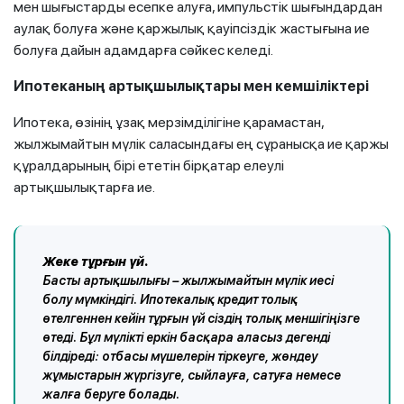
мен шығыстарды есепке алуға, импульстік шығындардан
аулақ болуға және қаржылық қауіпсіздік жастығына ие
болуға дайын адамдарға сәйкес келеді.
Ипотеканың артықшылықтары мен кемшіліктері
Ипотека, өзінің ұзақ мерзімділігіне қарамастан,
жылжымайтын мүлік саласындағы ең сұранысқа ие қаржы
құралдарының бірі ететін бірқатар елеулі
артықшылықтарға ие.
Жеке тұрғын үй.
Басты артықшылығы – жылжымайтын мүлік иесі
болу мүмкіндігі. Ипотекалық кредит толық
өтелгеннен кейін тұрғын үй сіздің толық меншігіңізге
өтеді. Бұл мүлікті еркін басқара аласыз дегенді
білдіреді: отбасы мүшелерін тіркеуге, жөндеу
жұмыстарын жүргізуге, сыйлауға, сатуға немесе
жалға беруге болады.