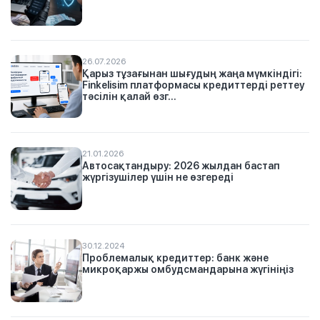
26.07.2026
Қарыз тұзағынан шығудың жаңа мүмкіндігі:
Finkelisim платформасы кредиттерді реттеу
тәсілін қалай өзг...
21.01.2026
Автосақтандыру: 2026 жылдан бастап
жүргізушілер үшін не өзгереді
30.12.2024
Проблемалық кредиттер: банк және
микроқаржы омбудсмандарына жүгініңіз