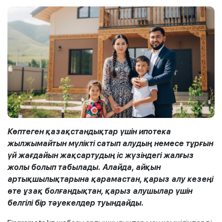
Көптеген қазақстандықтар үшін ипотека
жылжымайтын мүлікті сатып алудың немесе тұрғын
үй жағдайын жақсартудың іс жүзіндегі жалғыз
жолы болып табылады. Алайда, айқын
артықшылықтарына қарамастан, қарыз алу кезеңі
өте ұзақ болғандықтан, қарыз алушылар үшін
белгілі бір тәуекелдер туындайды.