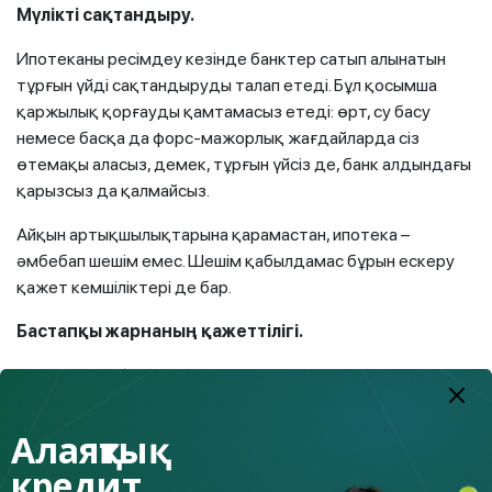
Мүлікті сақтандыру.
Ипотеканы ресімдеу кезінде банктер сатып алынатын
тұрғын үйді сақтандыруды талап етеді. Бұл қосымша
қаржылық қорғауды қамтамасыз етеді: өрт, су басу
немесе басқа да форс-мажорлық жағдайларда сіз
өтемақы аласыз, демек, тұрғын үйсіз де, банк алдындағы
қарызсыз да қалмайсыз.
Айқын артықшылықтарына қарамастан, ипотека –
әмбебап шешім емес. Шешім қабылдамас бұрын ескеру
қажет кемшіліктері де бар.
Бастапқы жарнаның қажеттілігі.
Ипотекалық бағдарламалардың көпшілігі тұрғын үй
құнының 10%-дан 30%-ға дейін жарнаны талап етеді. Бұл
алдын ала жинақтау қажет өте үлкен сома. Онсыз
Алаяқтық
ипотека алу мүмкін емес немесе айтарлықтай қиын.
кредит