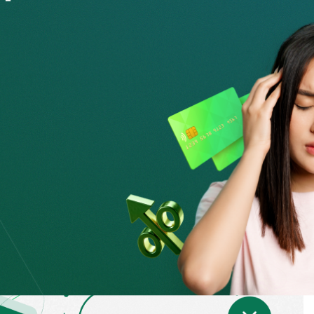
і туралы ақпаратты зерттеу, шарттың барлық талаптарын,
тер тізімін мұқият оқу керек.