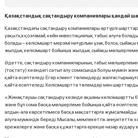
Қазақстандық сақтандыру компаниялары қандай ша
Қазақстандағы сақтандыру компаниялары әртүрлі шарттар ұс
уақытқа қозғамай, кейін инвестициялық табыс алуға бола
болады – келісімшарт мерзімі неғұрлым ұзақ болса, сыйақ
жылдық келісімшарт бойынша жылдық сыйақы мөлшерлемес
Әдетте, сақтандыру компанияларының табыс мөлшерлемесі
(тоқтату) кезіндегі сатып алу сомасында болуы мүмкін жән
қайта есептеледі. Егер клиент төлемдерді жалғастырмау
қайта есептеледі. Келісімшартта төлемдер мен шарттарды
«Жинақтаушы сақтандыру кезінде ақшаны келісімшартты бұз
және бұл сома басқа мөлшерлеме бойынша қайта есептеле
алдын-ала көрсетілмесе басқа мақсаттарға жұмсалмайды. 
алуға мүмкіндік береді. Мысалы, мемлекеттік аннуитеттік
ережелерге және басқа құжаттарға ерекше назар аудару қ