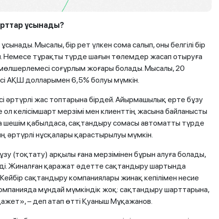
рттар ұсынады?
ынады. Мысалы, бір рет үлкен сома салып, оны белгілі бір
ды. Немесе тұрақты түрде шағын төлемдер жасап отыруға
ы мөлшерлемесі соғұрлым жоғары болады. Мысалы, 20
і АҚШ долларымен 6,5% болуы мүмкін.
 әртүрлі жас топтарына бірдей. Айырмашылық ерте бұзу
е ол келісімшарт мерзімі мен клиенттің жасына байланысты
ға шешім қабылдаса, сақтандыру сомасы автоматты түрде
ң әртүрлі нұсқалары қарастырылуы мүмкін.
у (тоқтату) арқылы ғана мерзімінен бұрын алуға болады,
ді. Жиналған қаражат әдетте сақтандыру шартында
Кейбір сақтандыру компаниялары жинақ кепілімен несие
 компанияда мұндай мүмкіндік жоқ: сақтандыру шарттарына,
ажет», – деп атап өтті Қуаныш Мұқажанов.