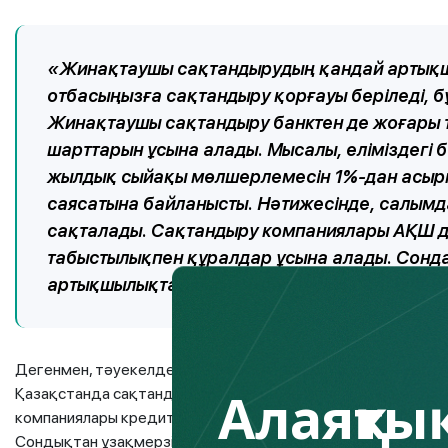
«Жинақтаушы сақтандырудың қандай артықш
отбасыңызға сақтандыру қорғауы беріледі, бұ
Жинақтаушы сақтандыру банктен де жоғары 
шарттарын ұсына алады. Мысалы, еліміздегі
жылдық сыйақы мөлшерлемесін 1%-дан асырм
саясатына байланысты. Нәтижесінде, салым
сақталады. Сақтандыру компаниялары АҚШ д
табыстылықпен құралдар ұсына алады. Сондай
артықшылықтар бар», – деп түсіндіреді Қуа
Дегенмен, тәуекелдерді ескеру маңызды: бастысы – сақта
Алаяқтық
Қазақстанда сақтандыру ұйымдары банктерге қарағанда м
компаниялары кредиттік тәуекелге аз ұшырайды және қар
Сондықтан ұзақмерзімді кезеңге сақтандырушыны таңдаға