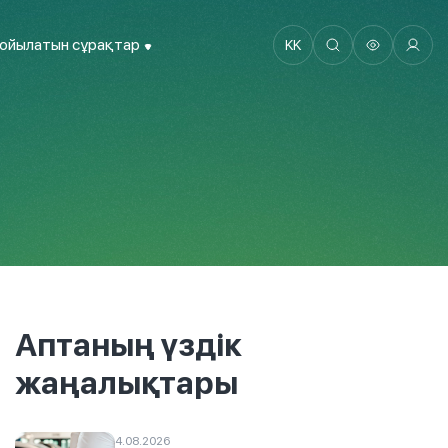
қойылатын сұрақтар
KK
Аптаның үздік
жаңалықтары
4.08.2026