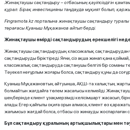
Жинақтаушы сақтандыру – отбасының қауіпсіздігін қамта
құрал. Бірақ инвестицияны таңдауда мұқият болып, қарж
Fingramota.kz порталына жинақтаушы сақтандыру туралы
төрағасы Қуаныш Мұқажанов айтып берді.
Жинақтаушы өмірді сақтандырудың ерекшелігі нед
Жинақтаушы сақтандырудың классикалық сақтандырудан б
сақтандыруды біріктіреді. Яғни, сіз ақша жинап қана қойма
классикалық сақтандыруда сақтанушы белгілі бір соманы тө
Тәуекел неғұрлым жоғары болса, сақтандыру құны да соғұ
Қуаныш Мұқажановтың айтуынша, АҚШ-та халықтың жартысы
болмайтын жағдайға төлем жасағысы келмейді. Жинақтау
шеңберінде клиент ұзақмерзімді келісімшарт жасасып, бір
алады. Егер қайғылы оқиға орын алмаса, клиент өз қаража
жағымсыз жағдай болса, отбасы сіз жинауды жоспарлаған 
Бұл сақтандыру құралының артықшылықтары мен
тә