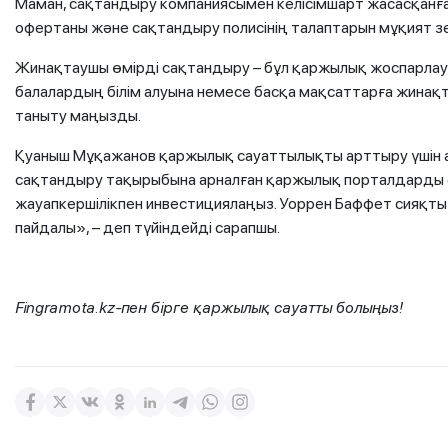
Маман, сақтандыру компаниясымен келісімшарт жасасқанға
офертаны және сақтандыру полисінің талаптарын мұқият з
Жинақтаушы өмірді сақтандыру – бұл қаржылық жоспарлау
балалардың білім алуына немесе басқа мақсаттарға жинақт
таныту маңызды.
Қуаныш Мұқажанов қаржылық сауаттылықты арттыру үшін 
сақтандыру тақырыбына арналған қаржылық порталдарды 
жауапкершілікпен инвестициялаңыз. Уоррен Баффет сияқт
пайдалы», – деп түйіндейді сарапшы.
Fingramota.kz-пен бірге қаржылық сауатты болыңыз!