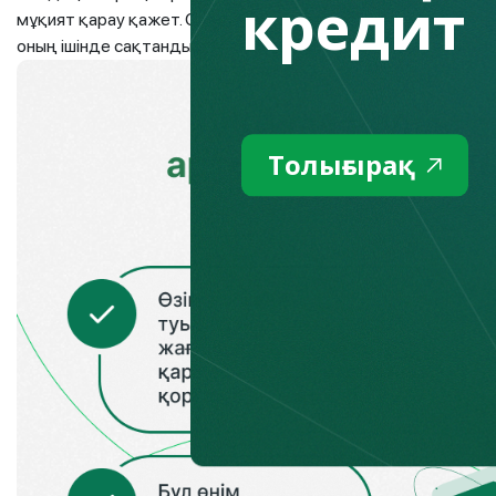
кредит
мұқият қарау қажет. Сондай-ақ, компанияның акционерлер
оның ішінде сақтандыру жағдайларынан алынатын ерекшелік
Толығырақ