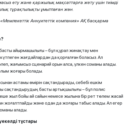
масыз ету және қаржылық мақсаттарға жету үшін тиімді
ылық тұрақтылықты ұмытпаған жөн.
 «Мемлекеттік Аннуитеттік компания» АҚ басқарма
е?
асты айырмашылығы – бұл құрал жинақтау мен
й, күтпеген жағдайлардан да қорғалған боласыз. Ал
леп, жағымсыз сценарий орын алса, үлкен соманы алады.
рлым жоғары болады.
нан астамы өмірін сақтандырады, себебі ешкім
шы сақтандырудың басты артықшылығы – бұл полис
неше жыл бойы ай сайын немесе жылына бір рет төлем жасай
тын жоғалтпайды және одан да жоғары табыс алады. Ал егер
соманы алады.
уекелд
і тұстары