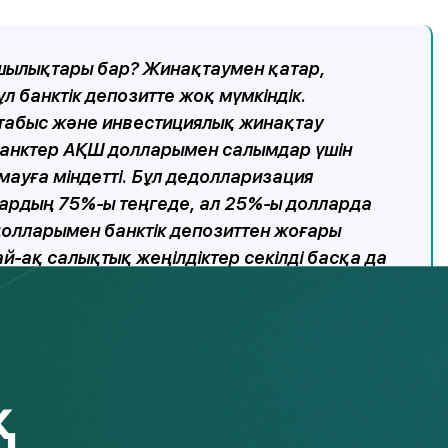
ылықтары бар? Жинақтаумен қатар,
л банктік депозитте жоқ мүмкіндік.
табыс және инвестициялық жинақтау
 банктер АҚШ долларымен салымдар үшін
ауға міндетті. Бұл дедолларизация
дардың 75%-ы теңгеде, ал 25%-ы долларда
олларымен банктік депозиттен жоғары
-ақ салықтық жеңілдіктер секілді басқа да
ныш Мұқажанов.
ндыру компаниясының банкротқа ұшырауы. Бірақ
ұндай жағдайға сирек ұшырайды. Себебі сақтандыру
ажатты қайда инвестициялайтынына шектеу қойылған.
нда, лицензиясы бар және беделі жақсы компанияларды