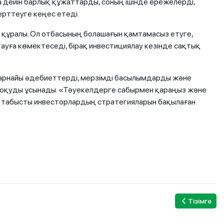
 дейін барлық құжаттарды, соның ішінде ережелерді,
ерттеуге кеңес етеді.
 құралы. Ол отбасының болашағын қамтамасыз етуге,
ауға көмектеседі, бірақ инвестициялау кезінде сақтық
арнайы әдебиеттерді, мерзімді басылымдарды және
оқуды ұсынады. «Тәуекелдерге сабырмен қараңыз және
ы табысты инвесторлардың стратегияларын бақылаған
Тізімге