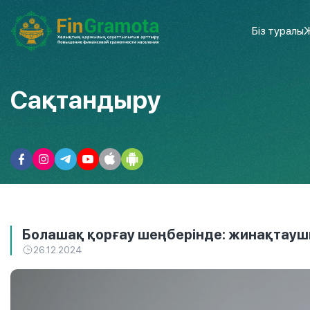
Біз туралы
Ж
Сақтандыру
Болашақ қорғау шеңберінде: жинақтаушы
26.12.2024