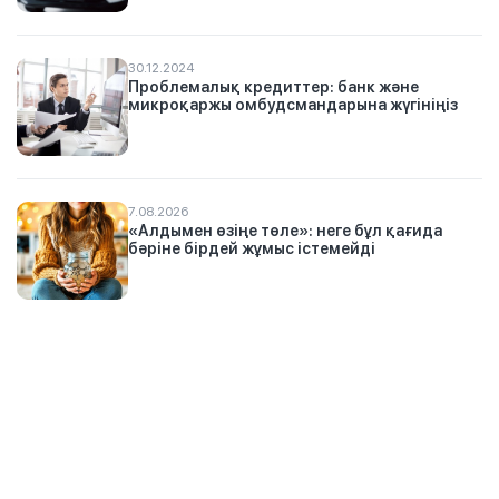
30.12.2024
Проблемалық кредиттер: банк және
микроқаржы омбудсмандарына жүгініңіз
7.08.2026
«Алдымен өзіңе төле»: неге бұл қағида
бәріне бірдей жұмыс істемейді