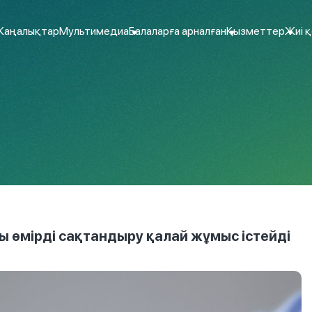
аңалықтар
Мультимедиа
Балаларға арналған
Қызметтер
Жиі 
 өмірді сақтандыру қалай жұмыс істейді