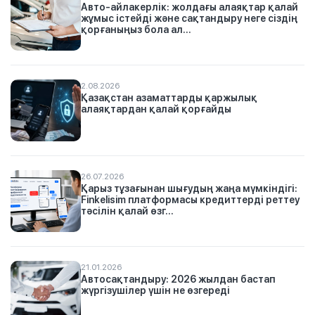
Авто-айлакерлік: жолдағы алаяқтар қалай
жұмыс істейді және сақтандыру неге сіздің
қорғаныңыз бола ал...
2.08.2026
Қазақстан азаматтарды қаржылық
алаяқтардан қалай қорғайды
26.07.2026
Қарыз тұзағынан шығудың жаңа мүмкіндігі:
Finkelisim платформасы кредиттерді реттеу
тәсілін қалай өзг...
21.01.2026
Автосақтандыру: 2026 жылдан бастап
жүргізушілер үшін не өзгереді