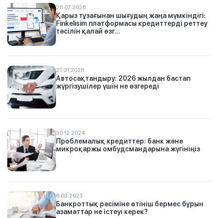
26.07.2026
Қарыз тұзағынан шығудың жаңа мүмкіндігі:
Finkelisim платформасы кредиттерді реттеу
тәсілін қалай өзг...
21.01.2026
Автосақтандыру: 2026 жылдан бастап
жүргізушілер үшін не өзгереді
30.12.2024
Проблемалық кредиттер: банк және
микроқаржы омбудсмандарына жүгініңіз
6.03.2023
Банкроттық рәсіміне өтініш бермес бұрын
азаматтар не істеуі керек?