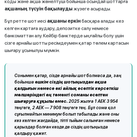
коды және ақша жөнелтуші бойынша осындай шоттарға
ақшаның түсуін
бақылауды
жүзеге асырады.
Бұл ретте шот иесі
ақшаны еркін
басқара алады: кез
келген картаға аудару, депозитке салу немесе
банкоматтан алу. Кейбір банктерде ыңғайлы болу үшін
сізге арнайы шотты ресімдеумен қатар төлем картасын
шығару ұсынылуы мүмкін.
Сонымен қатар, сізде арнайы шот болмаса да, заң
бойынша
ешкім сіздің шотыңыздан ақша
қалдығын немесе екі айлық есептік көрсеткіш
мөлшеріндегі ең төменгі соманы есептен
шығаруға құқылы емес.
2025 жылға 1 АЕК 3 954
теңгеге, 2 АЕК — 7 908 теңгеге тең. Бұл сома қол
сұғылмайтын минимум болып табылады және оны
кез келген жағдайда, тіпті тыйым салынған немесе
қарыздар болған кезде де сіздің шотыңызда
қалдыру қажет.