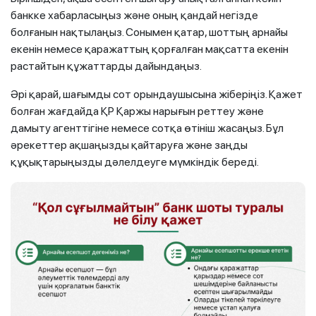
банкке хабарласыңыз және оның қандай негізде
болғанын нақтылаңыз. Сонымен қатар, шоттың арнайы
екенін немесе қаражаттың қорғалған мақсатта екенін
растайтын құжаттарды дайындаңыз.
Әрі қарай, шағымды сот орындаушысына жіберіңіз. Қажет
болған жағдайда ҚР Қаржы нарығын реттеу және
дамыту агенттігіне немесе сотқа өтініш жасаңыз. Бұл
әрекеттер ақшаңызды қайтаруға және заңды
құқықтарыңызды дәлелдеуге мүмкіндік береді.