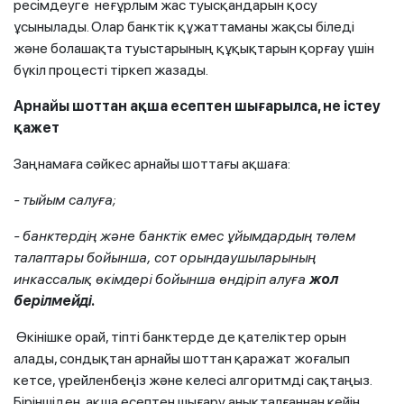
ресімдеуге неғұрлым жас туысқандарын қосу
ұсынылады. Олар банктік құжаттаманы жақсы біледі
және болашақта туыстарының құқықтарын қорғау үшін
бүкіл процесті тіркеп жазады.
Арнайы шоттан ақша есептен шығарылса, не істеу
қажет
Заңнамаға сәйкес арнайы шоттағы ақшаға:
- тыйым салуға;
- банктердің және банктік емес ұйымдардың төлем
талаптары бойынша, сот орындаушыларының
инкассалық өкімдері бойынша өндіріп алуға
жол
берілмейді.
Өкінішке орай, тіпті банктерде де қателіктер орын
алады, сондықтан арнайы шоттан қаражат жоғалып
кетсе, үрейленбеңіз және келесі алгоритмді сақтаңыз.
Біріншіден, ақша есептен шығару анықталғаннан кейін