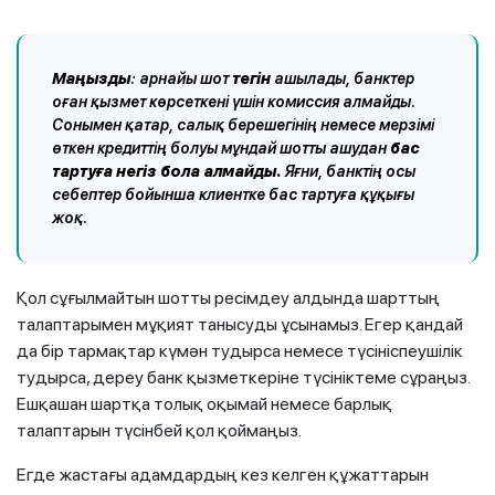
Маңызды
: арнайы шот
тегін
ашылады, банктер
оған қызмет көрсеткені үшін комиссия алмайды.
Сонымен қатар, салық берешегінің немесе мерзімі
өткен кредиттің болуы мұндай шотты ашудан
бас
тартуға негіз бола алмайды.
Яғни, банктің осы
себептер бойынша клиентке бас тартуға құқығы
жоқ.
Қол сұғылмайтын шотты ресімдеу алдында шарттың
талаптарымен мұқият танысуды ұсынамыз. Егер қандай
да бір тармақтар күмән тудырса немесе түсініспеушілік
тудырса, дереу банк қызметкеріне түсініктеме сұраңыз.
Ешқашан шартқа толық оқымай немесе барлық
талаптарын түсінбей қол қоймаңыз.
Егде жастағы адамдардың кез келген құжаттарын