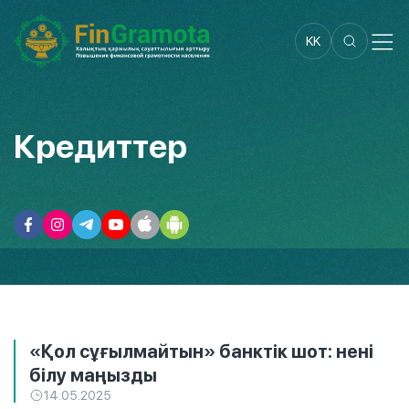
KK
Кредиттер
«Қол сұғылмайтын» банктік шот: нені
білу маңызды
14.05.2025