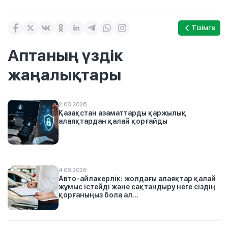
Тізімге
Аптаның үздік
жаңалықтары
2.08.2026
Қазақстан азаматтарды қаржылық
алаяқтардан қалай қорғайды
4.08.2026
Авто-айлакерлік: жолдағы алаяқтар қалай
жұмыс істейді және сақтандыру неге сіздің
қорғаныңыз бола ал...