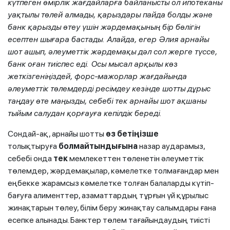
күтпеген өмірлік жағдайларға байланысты ол ипотеканы
уақтылы төлей алмады, қарыздары пайда болды және
банк қарызды өтеу үшін жәрдемақының бір бөлігін
есептен шығара бастады. Алайда, егер Әлия арнайы
шот ашып, әлеуметтік жәрдемақы дәл сол жерге түссе,
банк оған тиіспес еді. Осы мысал арқылы көз
жеткізгеніңіздей, форс-мажорлар жағдайында
әлеуметтік төлемдерді ресімдеу кезінде шотты дұрыс
таңдау өте маңызды, себебі тек арнайы шот ақшаны
тыйым салудан қорғауға кепілдік береді.
Сондай-ақ, арнайы шотты
өз бетіңізше
толықтыруға
болмайтындығына
назар аударамыз,
себебі онда
тек
мемлекеттен төленетін әлеуметтік
төлемдер, жәрдемақылар, кәмелетке толмағандар мен
еңбекке жарамсыз кәмелетке толған балаларды күтіп-
бағуға алименттер, азаматтардың тұрғын үй құрылыс
жинақтарын төлеу, білім беру жинақтау салымдары ғана
есепке алынады. Банктер төлем тағайындаудың тиісті