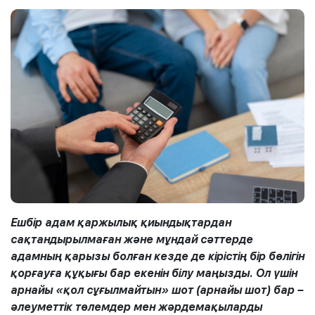
Ешбір адам қаржылық қиындықтардан
сақтандырылмаған және мұндай сәттерде
адамның қарызы болған кезде де кірістің бір бөлігін
қорғауға құқығы бар екенін білу маңызды. Ол үшін
арнайы «қол сұғылмайтын» шот (арнайы шот) бар –
әлеуметтік төлемдер мен жәрдемақыларды