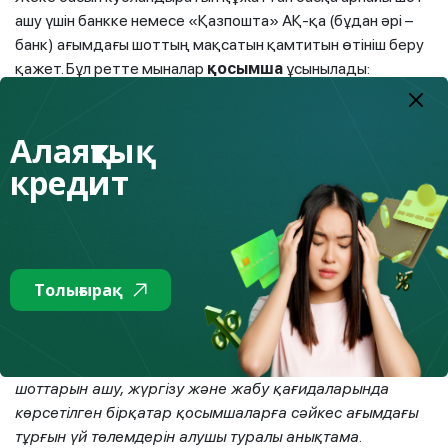
ашу үшін банкке немесе «Қазпошта» АҚ-қа (бұдан әрі –
банк) ағымдағы шоттың мақсатын қамтитын өтініш беру
қажет. Бұл ретте мыналар
қосымша
ұсынылады:
- алимент алушылар (кәмелетке толмаған және еңбекке
жарамсыз кәмелетке толған балаларды күтіп-ұстауға
Алаяқтық
арналған ақша) –
алимент өндіріп алу туралы сот актісінің
кредит
(кәмелетке толмаған және еңбекке жарамсыз
кәмелетке толған балаларды асырауға арналған ақша)
көшірмесі немесе неке (ерлі-зайыптылық) және Отбасы
туралы кодекске сәйкес жасалған оларды төлеу туралы
нотариат куәландырған келісім;
Толығырақ
– тұрғын үй төлемдерін есепке алу және тұрғын үй
қатынастары туралы заңнамаға сәйкес мақсаттарға
төлемдерді жүзеге асыру үшін –
Клиенттердің банктік
шоттарын ашу, жүргізу және жабу қағидаларында
көрсетілген бірқатар қосымшаларға сәйкес ағымдағы
тұрғын үй төлемдерін алушы туралы анықтама.