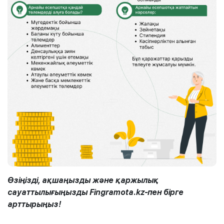
Өзіңізді, ақшаңызды және қаржылық
сауаттылығыңызды Fingramota.kz-пен бірге
арттырыңыз!