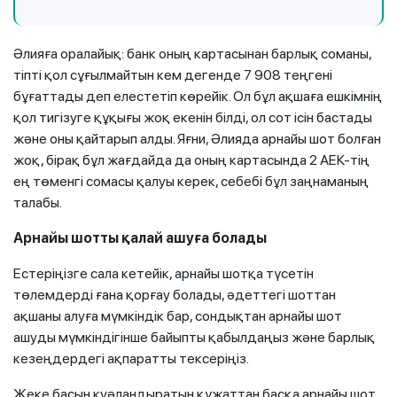
Әлияға оралайық: банк оның картасынан барлық соманы,
тіпті қол сұғылмайтын кем дегенде 7 908 теңгені
бұғаттады деп елестетіп көрейік. Ол бұл ақшаға ешкімнің
қол тигізуге құқығы жоқ екенін білді, ол сот ісін бастады
және оны қайтарып алды. Яғни, Әлияда арнайы шот болған
жоқ, бірақ бұл жағдайда да оның картасында 2 АЕК-тің
ең төменгі сомасы қалуы керек, себебі бұл заңнаманың
талабы.
Арнайы шотты қалай ашуға болады
Естеріңізге сала кетейік, арнайы шотқа түсетін
төлемдерді ғана қорғау болады, әдеттегі шоттан
ақшаны алуға мүмкіндік бар, сондықтан арнайы шот
ашуды мүмкіндігінше байыпты қабылдаңыз және барлық
кезеңдердегі ақпаратты тексеріңіз.
Жеке басын куәландыратын құжаттан басқа арнайы шот