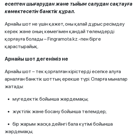
есептен шығарудан және тыйым салудан сақтауға
көмектесетін банктік құрал.
Арнайы шот не үшін қажет, оны қалай дұрыс ресімдеу
керек және оның көмегімен қандай төлемдерді
қорғауға болады – Fingramota.kz.-пен бірге
қарастырайық.
Арнайы шот дегеніміз не
Арнайы шот – тек қорғалған кірістерді есепке алуға
арналған банктік шоттың ерекше түрі. Оларға мыналар
жатады:
• мүгедектік бойынша жәрдемақы;
• жүктілік және босану бойынша төлемдер;
• бір жарым жасқа дейінгі бала күтімі бойынша
жәрдемақы;