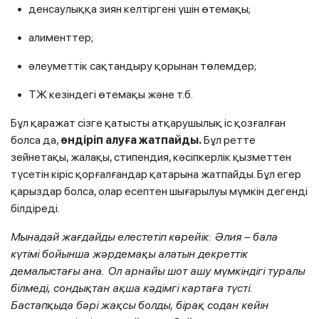
• денсаулыққа зиян келтіргені үшін өтемақы;
• алименттер;
• әлеуметтік сақтандыру қорынан төлемдер;
• ТЖ кезіндегі өтемақы және т.б.
Бұл қаражат сізге қатысты атқарушылық іс қозғалған
болса да,
өндіріп алуға жатпайды.
Бұл ретте
зейнетақы, жалақы, стипендия, кәсіпкерлік қызметтен
түсетін кіріс қорғалғандар қатарына жатпайды. Бұл егер
қарыздар болса, олар есептен шығарылуы мүмкін дегенді
білдіреді.
Мынадай жағдайды елестетіп көрейік: Әлия – бала
күтімі бойынша жәрдемақы алатын декреттік
демалыстағы ана. Ол арнайы шот ашу мүмкіндігі туралы
білмеді, сондықтан ақша кәдімгі картаға түсті.
Бастапқыда бәрі жақсы болды, бірақ содан кейін