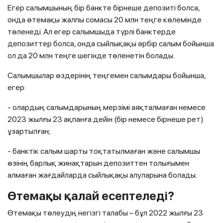
Егер салымшының бір банкте бірнеше депозиті болса,
онда өтемақы жалпы сомасы 20 млн теңге көлемінде
төленеді. Ал егер салымшыда түрлі банктерде
депозиттер болса, онда сыйлықақы әрбір салым бойынша
ол да 20 млн теңге шегінде төленетін болады.
Салымшылар өздерінің теңгемен салымдары бойынша,
егер:
- олардың салымдарының мерзімі аяқталмаған немесе
2023 жылғы 23 ақпанға дейін (бір немесе бірнеше рет)
ұзартылған;
- банктік салым шарты тоқтатылмаған және салымшы
өзінің барлық жинақтарын депозиттен толығымен
алмаған жағдайларда сыйлықақы алуларына болады.
Өтемақы қалай есептеледі?
Өтемақы төлеудің негізгі талабы – бұл 2022 жылғы 23