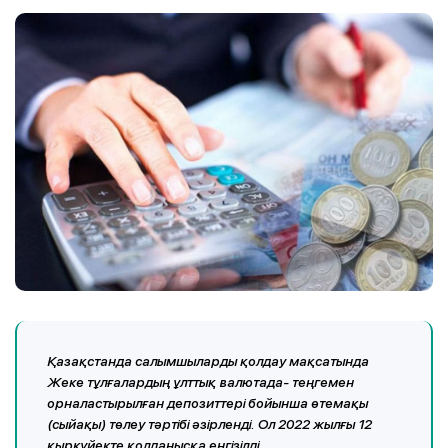
Қазақстанда салымшыларды қолдау мақсатында
Жеке тұлғалардың ұлттық валютада- теңгемен
орналастырылған депозиттері бойынша өтемақы
(сыйақы) төлеу тәртібі әзірленді. Ол 2022 жылғы 12
қыркүйекте қолданысқа енгізілді.