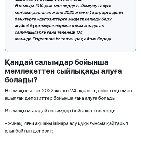
Өтемақы 10%-дық мөлшерде сыйлықақы алуға
келісімін растаған және 2023 жылғы 1 қаңтарға дейін
банктерге -депозиттерге міндетті кепілдік беру
жүйесінің қатысушыларына өтінім жолдаған
салымшыларға ғана төленеді. Ол
жөнінде
Fingramota
.
kz
толығырақ айтып береді.
Қандай салымдар бойынша
мемлекеттен сыйлықақы алуға
болады?
Өтемақыны тек 2022 жылғы 24 ақпанға дейін теңгемен
ашылған депозиттер бойынша ғана алуға болады.
Өтемақы мынадай салымдар бойынша төленеді:
- жинақ, яғни ақшаны ішінара алу құқығынсыз қайтарып
алынбайтын депозит;