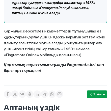
сұрақтар туындаған жағдайда азаматтар «1477»
нөмірі бойынша Қазақстан Республикасының
Ұлттық Банкіне жүгіне алады.
Қаржылық көрсетілетін қызметтерді тұтынушылар өз
құқықтарын қорғау үшін ҚР Қаржы нарығын реттеу және
дамыту агенттігіне жүгіне алады (консультациялар алу
үшін –Агенттігінің call-орталығы «1459» немесе
«Fingramota Online» мобильдік қосымшасы).
Қаржылық сауаттылығыңызды Fingramota.kz!-пен
бірге арттырыңыз!
Тізімге
Аптаның үздік