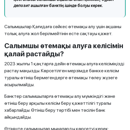
депозит ашылған банктің ішінде болуы керек.
Салымшылар Қағидаға сәйкес өтемақы алу үшін ақшаны
толық алуға жол берілмейтінін есте сақтауы қажет.
Салымшы өтемақы алуға келісімін
қалай растайды?
2023 жылғы 1 қаңтарға дейін өтемақы алуға келісіміңізді
растау маңызды. Көрсетілген мерзімде банкке келісім
туралы өтініш бермегендерге өтемақы төлеу жүзеге
асырылмайды.
Банктер салымшыларға өтемақы алу мүмкіндігі және
өтініш беру арқылы келісім беру қажеттілігі туралы
хабарлайды. Өтініш беру тәртібі мен тәсілін банк
айқындайды.
Өтініште салымшылар мыналарды көрсетуі керек: