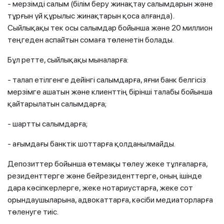
- мерзімді салым (білім беру жинақтау салымдарын және
тұрғын үй құрылыс жинақтарын қоса алғанда).
Сыйлықақы тек осы салымдар бойынша және 20 миллион
теңгеден аспайтын сомаға төленетін болады.
Бұл ретте, сыйлықақы мыналарға:
- талап етілгенге дейінгі салымдарға, яғни банк белгісіз
мерзімге ашатын және клиенттің бірінші талабы бойынша
қайтарылатын салымдарға;
- шартты салымдарға;
- ағымдағы банктік шоттарға қолданылмайды.
Депозиттер бойынша өтемақы төлеу жеке тұлғаларға,
резиденттерге және бейрезиденттерге, оның ішінде
дара кәсіпкерлерге, жеке нотариустарға, жеке сот
орындаушыларына, адвокаттарға, кәсіби медиаторларға
төленуге тиіс.