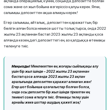
ақпанда операциялық күннің соңында депозитте болған
сома және ол жыл бойына өзгеріссіз қалуы керек. Яғни,
салымшы депозиттен ақша алмауы керек!
Егер салымшы, айталық, депозиттен қаражаттың бір
бөлігін алған болса немесе шотты толықтырса, онда 2022
жылғы 23 ақпаннан бастап 2023 жылғы 23 ақпанды қоса
алғанда кезеңдегі депозиттегі ең аз қалдыққа өтемақы
төленуге тиіс.
Маңызды!
Мемлекеттен ең жоғары сыйлықақы алу
үшін бір жыл ішінде – 2022 жылғы 23 ақпаннан
бастап қоса алғанда 2023 жылғы 23 ақпан
аралығында депозиттен қаражат алмаған жөн!
Егер шот бойынша қозғалыстар болған болса,
онда осы депозитте бір жыл ішінде тіркелген ең
төменгі сома өтелуге тиіс. Өтемақы төлеу үшін
арнайы жеке шоттар ашудың қажеті жоқ!