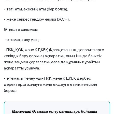
- тегі, аты, әкесінің аты (бар болса);
- жеке сәйкестендіру нөмірі (ЖСН).
Өтініште салымшы:
- өтемақы алу үшін;
- ПКҚ, ҚОҚ және ҚДКБҚ (Қазақстанның депозиттерге
кепілдік беру қорына) ақпаратын, оның ішінде банктік
және заңмен қорғалатын өзге де құпияны құрайтын
ақпаратты ұсынуға;
- өтемақы төлеу үшін ПКҚ және ҚДКБҚ дербес
деректерді жинауға және өңдеуге өзінің келісімін
береді.
Маңызды!
Өтемақы төлеу қағидалары бойынша