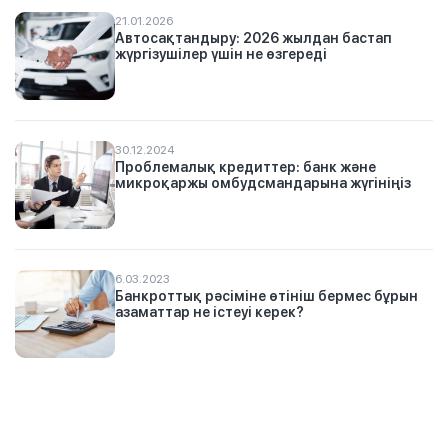
21.01.2026
Автосақтандыру: 2026 жылдан бастап
жүргізушілер үшін не өзгереді
30.12.2024
Проблемалық кредиттер: банк және
микроқаржы омбудсмандарына жүгініңіз
6.03.2023
Банкроттық рәсіміне өтініш бермес бұрын
азаматтар не істеуі керек?