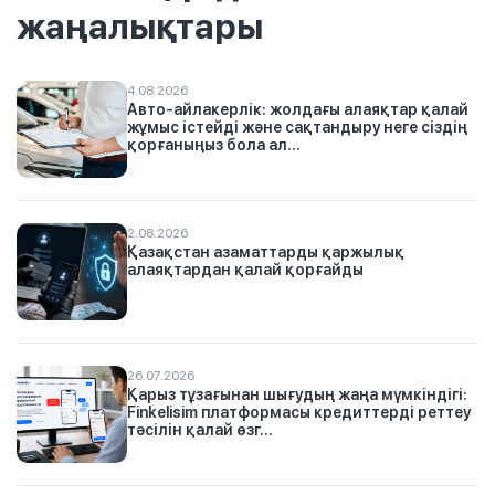
жаңалықтары
4.08.2026
Авто-айлакерлік: жолдағы алаяқтар қалай
жұмыс істейді және сақтандыру неге сіздің
қорғаныңыз бола ал...
2.08.2026
Қазақстан азаматтарды қаржылық
алаяқтардан қалай қорғайды
26.07.2026
Қарыз тұзағынан шығудың жаңа мүмкіндігі:
Finkelisim платформасы кредиттерді реттеу
тәсілін қалай өзг...