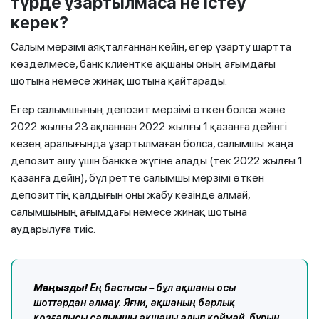
түрде ұзартылмаса не істеу
керек?
Салым мерзімі аяқталғаннан кейін, егер ұзарту шартта
көзделмесе, банк клиентке ақшаны оның ағымдағы
шотына немесе жинақ шотына қайтарады.
Егер салымшының депозит мерзімі өткен болса және
2022 жылғы 23 ақпаннан 2022 жылғы 1 қазанға дейінгі
кезең аралығында ұзартылмаған болса, салымшы жаңа
депозит ашу үшін банкке жүгіне алады (тек 2022 жылғы 1
қазанға дейін), бұл ретте салымшы мерзімі өткен
депозиттің қалдығын оны жабу кезінде алмай,
салымшының ағымдағы немесе жинақ шотына
аударылуға тиіс.
Маңызды!
Ең бастысы – бұл ақшаны осы
шоттардан алмау. Яғни, ақшаның барлық
қозғалысы салымшы ақшаны алып қоймай, бұрын