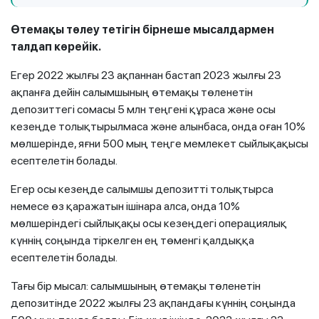
Өтемақы төлеу тетігін бірнеше мысалдармен
талдап көрейік.
Егер 2022 жылғы 23 ақпаннан бастап 2023 жылғы 23
ақпанға дейін салымшының өтемақы төленетін
депозиттегі сомасы 5 млн теңгені құраса және осы
кезеңде толықтырылмаса және алынбаса, онда оған 10%
мөлшерінде, яғни 500 мың теңге мемлекет сыйлықақысы
есептелетін болады.
Егер осы кезеңде салымшы депозитті толықтырса
немесе өз қаражатын ішінара алса, онда 10%
мөлшеріндегі сыйлықақы осы кезеңдегі операциялық
күннің соңында тіркелген ең төменгі қалдыққа
есептелетін болады.
Тағы бір мысал: салымшының өтемақы төленетін
депозитінде 2022 жылғы 23 ақпандағы күннің соңында