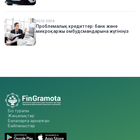
30.12.2024
Проблемалық кредиттер: банк және
микроқаржы омбудсмандарына жүгініңіз
Біз туралы
Жаңалықтар
Балаларға арналған
Байланыстар