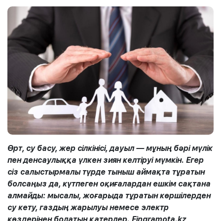
Өрт, су басу, жер сілкінісі, дауыл — мұның бәрі мүлік
пен денсаулыққа үлкен зиян келтіруі мүмкін. Егер
сіз салыстырмалы түрде тыныш аймақта тұратын
болсаңыз да, күтпеген оқиғалардан ешкім сақтана
алмайды: мысалы, жоғарыда тұратын көршілерден
су кету, газдың жарылуы немесе электр
көздерінен болатын қатерлер. Fingramota.kz