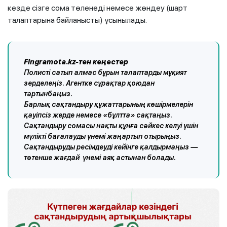
кезде сізге сома төленеді немесе жөндеу (шарт
талаптарына байланысты) ұсынылады.
Fingramota.kz-тен кеңестер
Полисті сатып алмас бұрын талаптарды мұқият
зерделеңіз. Агентке сұрақтар қоюдан
тартынбаңыз.
Барлық сақтандыру құжаттарының көшірмелерін
қауіпсіз жерде немесе «бұлтта» сақтаңыз.
Сақтандыру сомасы нақты құнға сәйкес келуі үшін
мүлікті бағалауды үнемі жаңартып отырыңыз.
Сақтандыруды ресімдеуді кейінге қалдырмаңыз —
төтенше жағдай үнемі аяқ астынан болады.