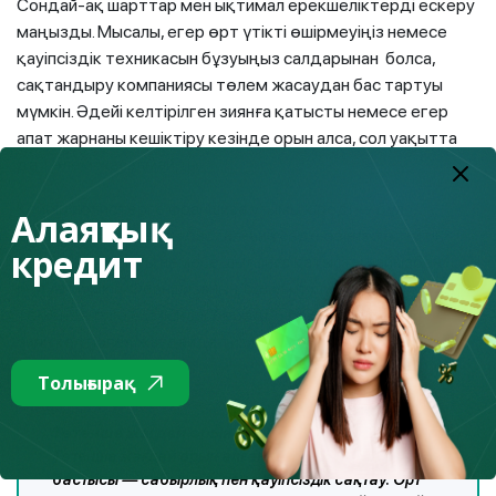
Сондай-ақ шарттар мен ықтимал ерекшеліктерді ескеру
маңызды. Мысалы, егер өрт үтікті өшірмеуіңіз немесе
қауіпсіздік техникасын бұзуыңыз салдарынан болса,
сақтандыру компаниясы төлем жасаудан бас тартуы
мүмкін. Әдейі келтірілген зиянға қатысты немесе егер
апат жарнаны кешіктіру кезінде орын алса, сол уақытта
да төлем жасалмайды.
Кейбір полистерге франшиза ұғымы кіреді — бұл
Алаяқтық
сақтандыру оқиғасы басталған кезде өзіңіз төлейтін
кредит
сома. Ол тұрақты немесе шығынға қатысты пайызбен
болуы мүмкін. Франшизаның болуы полис құнын
төмендетуге мүмкіндік береді, бірақ оны мардымсыз
зиян келтірген жағдайда тиімсіз етеді.
Толығырақ
Төтенше жағдай орын алса не істеу қажет?
Төтенше жағдай орын алғанда, бірінші және ең
бастысы — сабырлық пен қауіпсіздік сақтау. Өрт