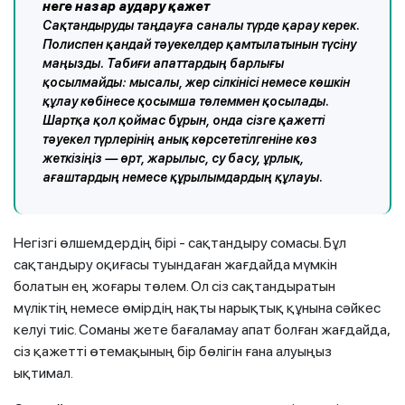
неге назар аудару қажет
Сақтандыруды таңдауға саналы түрде қарау керек.
Полиспен қандай тәуекелдер қамтылатынын түсіну
маңызды. Табиғи апаттардың барлығы
қосылмайды: мысалы, жер сілкінісі немесе көшкін
құлау көбінесе қосымша төлеммен қосылады.
Шартқа қол қоймас бұрын, онда сізге қажетті
тәуекел түрлерінің анық көрсететілгеніне көз
жеткізіңіз — өрт, жарылыс, су басу, ұрлық,
ағаштардың немесе құрылымдардың құлауы.
Негізгі өлшемдердің бірі - сақтандыру сомасы. Бұл
сақтандыру оқиғасы туындаған жағдайда мүмкін
болатын ең жоғары төлем. Ол сіз сақтандыратын
мүліктің немесе өмірдің нақты нарықтық құнына сәйкес
келуі тиіс. Соманы жете бағаламау апат болған жағдайда,
сіз қажетті өтемақының бір бөлігін ғана алуыңыз
ықтимал.