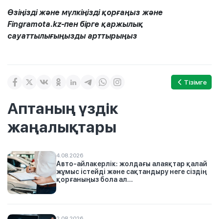
Өзіңізді және мүлкіңізді қорғаңыз және
Fingramota.kz-пен бірге қаржылық
сауаттылығыңызды арттырыңыз
Тізімге
Аптаның үздік
жаңалықтары
4.08.2026
Авто-айлакерлік: жолдағы алаяқтар қалай
жұмыс істейді және сақтандыру неге сіздің
қорғаныңыз бола ал...
2.08.2026