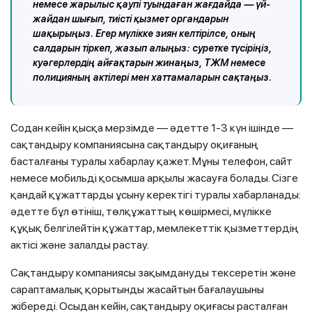
немесе жарылыс қаупі туындаған жағдайда — үй-
жайдан шығып, тиісті қызмет органдарын
шақырыңыз. Егер мүлікке зиян келтірілсе, оның
салдарын тіркеп, жазып алыңыз: суретке түсіріңіз,
куәгерлердің айғақтарын жинаңыз, ТЖМ немесе
полицияның актілері мен хаттамаларын сақтаңыз.
Содан кейін қысқа мерзімде — әдетте 1-3 күн ішінде —
сақтандыру компаниясына сақтандыру оқиғаның
басталғаны туралы хабарлау қажет. Мұны телефон, сайт
немесе мобильді қосымша арқылы жасауға болады. Сізге
қандай құжаттарды ұсыну керектігі туралы хабарланады:
әдетте бұл өтініш, төлқұжаттың көшірмесі, мүлікке
құқық белгілейтін құжаттар, мемлекеттік қызметтердің
актісі және залалды растау.
Сақтандыру компаниясы зақымдануды тексеретін және
сараптамалық қорытынды жасайтын бағалаушыны
жібереді. Осыдан кейін, сақтандыру оқиғасы расталған