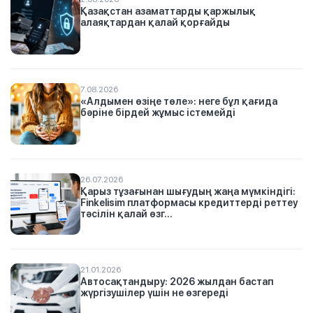
Қазақстан азаматтарды қаржылық
алаяқтардан қалай қорғайды
7.08.2026
«Алдымен өзіңе төле»: неге бұл қағида
бәріне бірдей жұмыс істемейді
26.07.2026
Қарыз тұзағынан шығудың жаңа мүмкіндігі:
Finkelisim платформасы кредиттерді реттеу
тәсілін қалай өзг...
21.01.2026
Автосақтандыру: 2026 жылдан бастап
жүргізушілер үшін не өзгереді