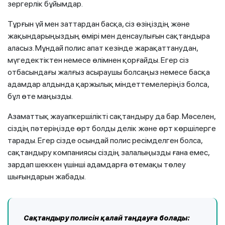
зергерлік бұйымдар.
Тұрғын үй мен заттардан басқа, сіз өзіңіздің және
жақындарыңыздың өмірі мен денсаулығын сақтандыра
аласыз. Мұндай полис апат кезінде жарақаттанудан,
мүгедектіктен немесе өлімнен қорғайды. Егер сіз
отбасындағы жалғыз асыраушы болсаңыз немесе басқа
адамдар алдында қаржылық міндеттемелеріңіз болса,
бұл өте маңызды.
Азаматтық жауапкершілікті сақтандыру да бар. Мәселен,
сіздің пәтеріңізде өрт болды делік және өрт көршілерге
тарады. Егер сізде осындай полис ресімделген болса,
сақтандыру компаниясы сіздің залалыңызды ғана емес,
зардап шеккен үшінші адамдарға өтемақы төлеу
шығындарын жабады.
Сақтандыру полисін қалай таңдауға болады: