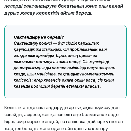
нелерді сақтандыруға болатынын және оны қалай
дұрыс жасау керектігін айтып береді.
Сақтандыру не береді?
Сақтандыру полисі — бұл сіздің қаржылық
қауіпсіздік жастығыңыз. Ол проблеманың өзін
жоққа шығармайды, бірақ оның орнын аз
шығынмен толтыруға көмектеседі. Сіз мүлкіңізді,
денсаулығыңызды немесе өміріңізді сақтандырған
кезде, шын мәнісінде, сақтандыру компаниясымен
келісесіз: егер келеңсіз оқиға орын алса, сіз қиын
кезеңде қол ұшын беретін өтемақы аласыз.
Көпшілік әлі де сақтандыруды артық ақша жұмсау деп
санайды, әсіресе, «ешқашан ештеңе болмаған» кезде.
Бірақ өмір көрсеткендей, төтенше жағдайлар күтпеген
жерден болады және одан кейін қалпына келтіру