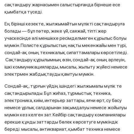
сақтандыру жарнасымен салыстырғанда бірнеше есе
қымбатқа түседі.
Ең бірінші кезекте, жылжымайтын мүлікті сақтандыруға
болады — бұл пәтер, жеке үй, саяжай, тіпті жер
учаскесінде әлі меншікке ресімделмеген құрылыс болуы
мүмкін. Полисте құрылыстың нақты мекенжайы мен түрі,
сондай-ақ оның техникалық сипаттамалары көрсетіледі.
Сақтандыру құрылымның өзін, сондай-ақ оның әрлеуін,
ішкі коммуникацияларды, мысалы, жылыту жүйесі немесе
электрмен жабдықтауды қамтуы мүмкін.
Сондай-ақ, тұрғын үйдің ішіндегі жылжымалы мүлік те
сақтандырылады. Бұл жиһаз, тұрмыстық техника,
электроника, киім, интерьер заттары, яғни өрт, су басу
немесе ұрлық салдарынан зақымдалуы немесе жойылуы
мүмкін кез келген зат. Кейбір сақтандыру компаниялары
ерекше құнды заттарды бөлек көрсетуге мүмкіндік
береді: мысалы, антиквариат, қымбат техника немесе