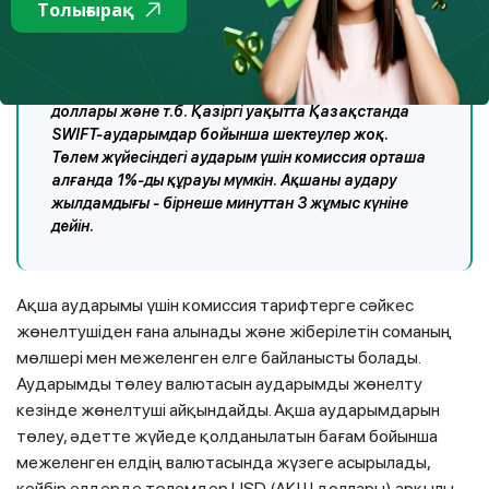
Толығырақ
жүйелермен ынтымақтасатын банктерде нақтылау
қажет. Мәселен, бір банкте жүйелердің біреуі
арқылы аударымның ең көп сомасы 10 мың АҚШ
долларын құрайды, ал екіншісінде – 5 мың АҚШ
доллары және т.б. Қазіргі уақытта Қазақстанда
SWIFT-аударымдар бойынша шектеулер жоқ.
Төлем жүйесіндегі аударым үшін комиссия орташа
алғанда 1%-ды құрауы мүмкін. Ақшаны аудару
жылдамдығы - бірнеше минуттан 3 жұмыс күніне
дейін.
Ақша аударымы үшін комиссия тарифтерге сәйкес
жөнелтушіден ғана алынады және жіберілетін соманың
мөлшері мен межеленген елге байланысты болады.
Аударымды төлеу валютасын аударымды жөнелту
кезінде жөнелтуші айқындайды. Ақша аударымдарын
төлеу, әдетте жүйеде қолданылатын бағам бойынша
межеленген елдің валютасында жүзеге асырылады,
кейбір елдерде төлемдер USD (АҚШ доллары) арқылы