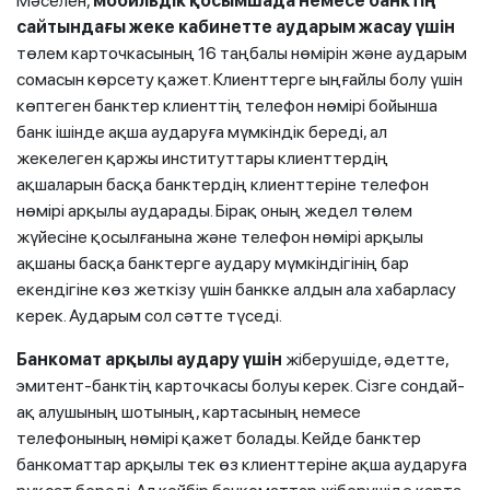
Мәселен,
мобильдік қосымшада немесе банктің
сайтындағы жеке кабинетте аударым жасау үшін
төлем карточкасының 16 таңбалы нөмірін және аударым
сомасын көрсету қажет. Клиенттерге ыңғайлы болу үшін
көптеген банктер клиенттің телефон нөмірі бойынша
банк ішінде ақша аударуға мүмкіндік береді, ал
жекелеген қаржы институттары клиенттердің
ақшаларын басқа банктердің клиенттеріне телефон
нөмірі арқылы аударады. Бірақ оның жедел төлем
жүйесіне қосылғанына және телефон нөмірі арқылы
ақшаны басқа банктерге аудару мүмкіндігінің бар
екендігіне көз жеткізу үшін банкке алдын ала хабарласу
керек. Аударым сол сәтте түседі.
Банкомат арқылы аудару үшін
жіберушіде, әдетте,
эмитент-банктің карточкасы болуы керек. Сізге сондай-
ақ алушының шотының, картасының немесе
телефонының нөмірі қажет болады. Кейде банктер
банкоматтар арқылы тек өз клиенттеріне ақша аударуға