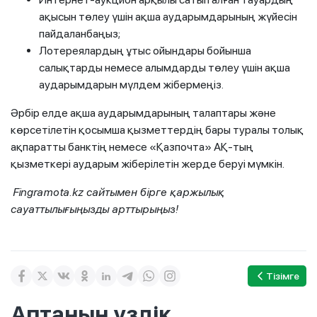
ақысын төлеу үшін ақша аударымдарының жүйесін
пайдаланбаңыз;
Лотереялардың ұтыс ойындары бойынша
салықтарды немесе алымдарды төлеу үшін ақша
аударымдарын мүлдем жібермеңіз.
Әрбір елде ақша аударымдарының талаптары және
көрсетілетін қосымша қызметтердің бары туралы толық
ақпаратты банктің немесе «Қазпочта» АҚ-тың
қызметкері аударым жіберілетін жерде беруі мүмкін.
Fingramota.kz сайтымен бірге қаржылық
сауаттылығыңызды арттырыңыз!
Тізімге
Аптаның үздік