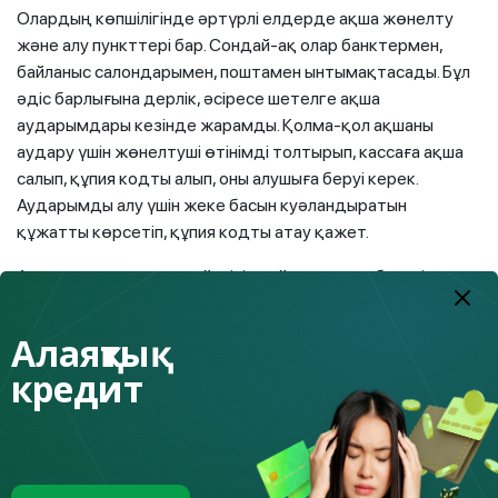
Олардың көпшілігінде әртүрлі елдерде ақша жөнелту
және алу пункттері бар. Сондай-ақ олар банктермен,
байланыс салондарымен, поштамен ынтымақтасады. Бұл
әдіс барлығына дерлік, әсіресе шетелге ақша
аударымдары кезінде жарамды. Қолма-қол ақшаны
аудару үшін жөнелтуші өтінімді толтырып, кассаға ақша
салып, құпия кодты алып, оны алушыға беруі керек.
Аударымды алу үшін жеке басын куәландыратын
құжатты көрсетіп, құпия кодты атау қажет.
Ақша аударымдары жүйесінің сайты арқылы банктік
картадан алушының шотына, оның ішінде шетелдік шотқа
аударымдар жасауға немесе қолма-қол ақшаны алуды
Алаяқтық
бөлімше арқылы ресімдеуге болады.
кредит
Жүйелер арқылы аударымның ең көп сомасы
бойынша шектеулердің мөлшері әр түрлі, осы
компаниялардың кеңселерінде және осы