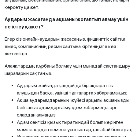
көрсету қажет.
Аударым жасағанда ақшаны жоғалтып алмау үшін
не істеу қажет?
Егер сіз онлайн-аударым жасасаңыз, фишингтік сайтқа
емес, компанияның ресми сайтына кіргеніңізге көз
жеткізіңіз.
Алаяқтардың құрбаны болмау үшін мынадай сақтандыру
шараларын сақтаңыз:
Аударым жайында қандай да бір ақпаратты
алушыдан басқа, үшінші тұлғаларға хабарламаңыз;
Ақша аударымдарының жүйесі арқылы ақшаңызды
бейтаныс адамдарға мүлдем жібермеңіз әрі
олардан алмаңыз;
Адам сенгісіз қызықтыратындай болып көрінген
мәмілелерден немесе ұсыныстардан абай болыңыз;
Интернет-аукцион арқылы сатып алған тауардың