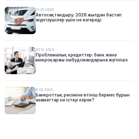
21.01.2026
Автосақтандыру: 2026 жылдан бастап
жүргізушілер үшін не өзгереді
30.12.2024
Проблемалық кредиттер: банк және
микроқаржы омбудсмандарына жүгініңіз
6.03.2023
Банкроттық рәсіміне өтініш бермес бұрын
азаматтар не істеуі керек?