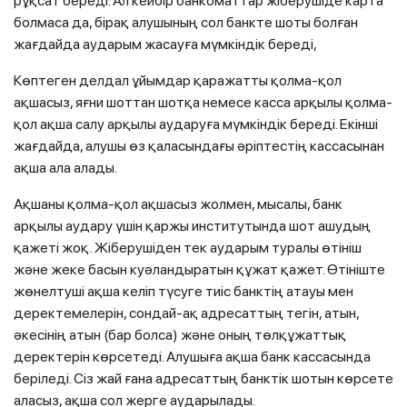
рұқсат береді. Ал кейбір банкоматтар жіберушіде карта
болмаса да, бірақ алушының сол банкте шоты болған
жағдайда аударым жасауға мүмкіндік береді,
Көптеген делдал ұйымдар қаражатты қолма-қол
ақшасыз, яғни шоттан шотқа немесе касса арқылы қолма-
қол ақша салу арқылы аударуға мүмкіндік береді. Екінші
жағдайда, алушы өз қаласындағы әріптестің кассасынан
ақша ала алады.
Ақшаны қолма-қол ақшасыз жолмен, мысалы, банк
арқылы аудару үшін қаржы институтында шот ашудың
қажеті жоқ. Жіберушіден тек аударым туралы өтініш
және жеке басын куәландыратын құжат қажет. Өтініште
жөнелтуші ақша келіп түсуге тиіс банктің атауы мен
деректемелерін, сондай-ақ адресаттың тегін, атын,
әкесінің атын (бар болса) және оның төлқұжаттық
деректерін көрсетеді. Алушыға ақша банк кассасында
беріледі. Сіз жай ғана адресаттың банктік шотын көрсете
аласыз, ақша сол жерге аударылады.