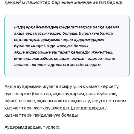
қандай мүмкіндіктер бар екені жөнінде айтып береді.
Біздің әрқайсымыздың күнделікті өмірде басқа адамға
ақша аударатын кездер болады. Бүгінгі күні банктік
сервистердің дамуымен ақша аударымдарын
бірнеше минут ішінде жасауға болады.
Ақша аударымына үш тарап қатысады: жөнелтуші,
яғни ақшаны жіберетін адам, алушы - адресат және
делдал – ақшаны адресатқа жеткізетін адам.
Ақша аударымын жүзеге асыру үшін қызмет көрсету
нүктелеріне (банктер, ақша аударымдары жүйесінің
офисі) өтінуге, ақшаны пошта арқылы аударуға не төлем
қызметтерін жеткізушілердің (делдалдардың)
қызметтерін пайдалануға болады.
Аударымдардың түрлері: