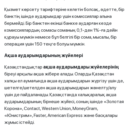
Қызмет көрсету тарифтеріне келетін болсақ, әдетте, бір
банктің ішінде аударымдар үшін комиссиялар алына
бермейді. Бір банктен екінші банкке аударған кезде
комиссиялардың сомасы соманың 0,1-ден 1%-ға дейін
құрауы мүмкін немесе бұл белгілі бір сома, мысалы, бір
операция үшін 150 теңге болуы мүмкін.
Ақша аударымдарының жүйелері
Қазақстандықтар
ақша аударымдары
жүйелерінің
біреуі арқылы ақша жібере алады. Оларды Қазақстан
халқы ел аумағында ақша аударымдарын жүргізу үшін де,
шетелге/шетелден ақша аударымдарын жөнелту/алу
үшін де пайдаланады. Қазақстанда халықаралық ақша
аударымдарының бірнеше жүйесі, соның ішінде «Золотая
Корона», Contact, Western Union, MoneyGram,
«Юнистрим», Faster, American Express және басқалары
жұмыс істейді.