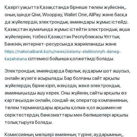
Қазіргі уақытта Қазақстанда бірнеше төлем жүйесінің,
оның ішінде Qiwi, Wooppay, Wallet One, AllPay және басқа
да жүйелердің электрондық әмияндары жұмыс істейді.
Қазақстан аумағында жұмыс істейтін электрондық ақша
жүйелерінің тізбесі Қазақстан Республикасы Ұлттық
Банкінің интернет-ресурсында жарияланады және
https://nationalbank.kz/ru/news/sistemy-elektronnyh-deneg-
сілтемесі бойынша қолжетімді болады.
kazahstana
Электрондық әмияндарда барлық аударым шот ашусыз,
онлайн жүзеге асырылады. Бар болғаны сайт арқылы
жүйелердің біріне кіріп, өзіңіздің жеке электрондық
әмияныңызды ашу керек. Оны жүйенің сайты арқылы өз
картаңыздан онлайн, сондай-ақ оператор компанияның
төлем терминалдары арқылы қолма-қол ақшамен не
серіктестердің банкоматтары мен бөлімшелері арқылы
толықтыруға болады.
Комиссияның мөлшері әмиянның түріне, аударымның,