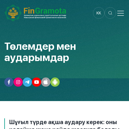
KK
Төлемдер мен
аударымдар
Шұғыл түрде ақша аудару керек: оны