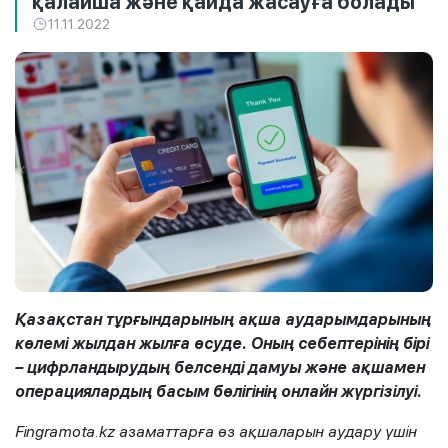
қалайша және қайда жасауға болады
11.11.2022
Қазақстан тұрғындарының ақша аударымдарының
көлемі жылдан жылға өсуде. Оның себептерінің бірі
– цифрландырудың белсенді дамуы және ақшамен
операциялардың басым бөлігінің онлайн жүргізілуі.
Fingramota.kz азаматтарға өз ақшаларын аудару үшін