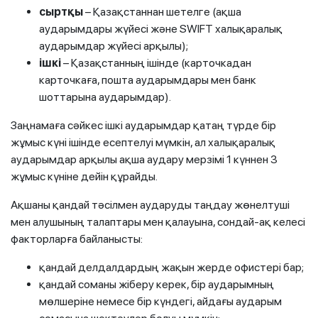
сыртқы
– Қазақстаннан шетелге (ақша
аударымдары жүйесі және SWIFT халықаралық
аударымдар жүйесі арқылы);
ішкі
– Қазақстанның ішінде (карточкадан
карточкаға, пошта аударымдары мен банк
шоттарына аударымдар).
Заңнамаға сәйкес ішкі аударымдар қатаң түрде бір
жұмыс күні ішінде есептелуі мүмкін, ал халықаралық
аударымдар арқылы ақша аудару мерзімі 1 күннен 3
жұмыс күніне дейін құрайды.
Ақшаны қандай тәсілмен аударуды таңдау жөнелтуші
мен алушының талаптары мен қалауына, сондай-ақ келесі
факторларға байланысты:
қандай делдалдардың жақын жерде офистері бар;
қандай соманы жіберу керек, бір аударымның
мөлшеріне немесе бір күндегі, айдағы аударым