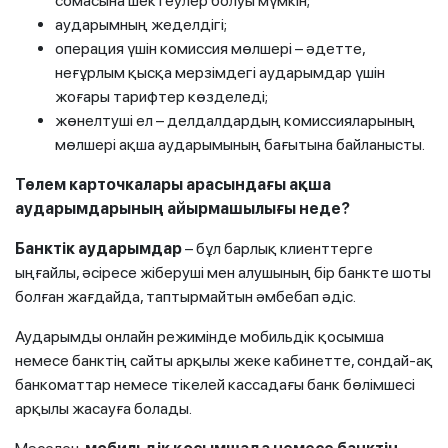
сомасына шектеулер болуы мүмкін;
аударымның жеделдігі;
операция үшін комиссия мөлшері – әдетте,
неғұрлым қысқа мерзімдегі аударымдар үшін
жоғары тарифтер көзделеді;
жөнелтуші ел – делдалдардың комиссияларының
мөлшері ақша аударымының бағытына байланысты.
Төлем карточкалары арасындағы ақша
аударымдарының айырмашылығы неде?
Банктік аударымдар
– бұл барлық клиенттерге
ыңғайлы, әсіресе жіберуші мен алушының бір банкте шоты
болған жағдайда, таптырмайтын әмбебап әдіс.
Аударымды онлайн режимінде мобильдік қосымша
немесе банктің сайты арқылы жеке кабинетте, сондай-ақ
банкоматтар немесе тікелей кассадағы банк бөлімшесі
арқылы жасауға болады.