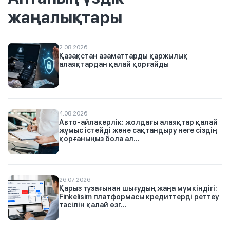
жаңалықтары
2.08.2026
Қазақстан азаматтарды қаржылық
алаяқтардан қалай қорғайды
4.08.2026
Авто-айлакерлік: жолдағы алаяқтар қалай
жұмыс істейді және сақтандыру неге сіздің
қорғаныңыз бола ал...
26.07.2026
Қарыз тұзағынан шығудың жаңа мүмкіндігі:
Finkelisim платформасы кредиттерді реттеу
тәсілін қалай өзг...