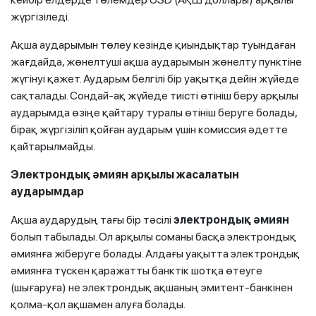
жүргізіледі.
Ақша аударымын төлеу кезінде қиындықтар туындаған
жағдайда, жөнелтуші ақша аударымын жөнелту пунктіне
жүгінуі қажет. Аударым белгілі бір уақытқа дейін жүйеде
сақталады. Сондай-ақ жүйеде тиісті өтініш беру арқылы
аударымда өзіңе қайтару туралы өтініш беруге болады,
бірақ жүргізіліп қойған аударым үшін комиссия әдетте
қайтарылмайды.
Электрондық әмиян арқылы жасалатын
аударымдар
Ақша аударудың тағы бір тәсілі
электрондық әмиян
болып табылады. Ол арқылы соманы басқа электрондық
әмиянға жіберуге болады. Алдағы уақытта электрондық
әмиянға түскен қаражатты банктік шотқа өтеуге
(шығаруға) не электрондық ақшаның эмитент-банкінен
қолма-қол ақшамен алуға болады.