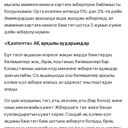
мысалы әмиянға немесе картаға жіберілуіне байланысты
болуы мүмкін. Орта есеппен алғанда 0%-дан 3%-ға дейін.
Әмияндардың арасында ақша жылдам жіберіледі, ал
әмияннан картаға немесе банктегі шотқа 3 жұмыс күніне
дейін жіберілуі мүмкін.
«Қазпочта» АҚ арқылы аударымдар
Бұл тәсіл ақшасын әсіресе жақын жерде банктердің
бөлімшелері жоқ, бірақ поштаның бөлімшелері бар
Қазақстанның шағын елді мекеніне жіберетін адамдар
үшін ыңғайлы. Сіз ақшаңызды осы бөлімшелер арқылы
қолма-қол жібере аласыз, ал адресат оны поштадан
алады.
Ол үшін алушының тегі, аты, әкесінің аты (бар болса) және
оның мекенжайы қажет. Жіберушіге тек жеке басын
куәландыратын құжат керек. Сондай-ақ қолма-қол
ақшаны банктегі банк шотына жіберуге болады, бірақ
алушының мекенжайының орнына оның шотының нөмірін