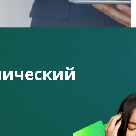
ический
занными с введением чрезвычайного положения и
кнулись
с различного рода мошенниками.
в по некоторым характерным признакам.
ератор горячей линии, к которому граждане сами
который позвонил первым. Поэтому мошенники делают все
ентры и выполняли указания их сотрудников.