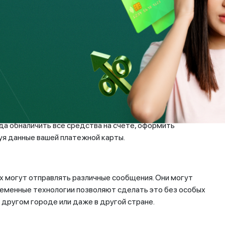
йти на контакт с потенциальной жертвой, могут
нка, сообщить важную информацию,
резванивает по номеру, который высветился,
 банка, а затем мнимый оператор.
целью – выманить деньги или данные жертвы для доступа к
счета, включая CVV/CVC код, а также код из SMS-
нженерии, то есть психологические приемы и манипуляции,
да обналичить все средства на счете, оформить
уя данные вашей платежной карты.
 могут отправлять различные сообщения. Они могут
ременные технологии позволяют сделать это без особых
 другом городе или даже в другой стране.