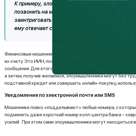
К примеру, злоумышленники для того, чтобы вы
позвонить на мобильный телефон якобы от ба
заинтриговать и прервать разговор. Клиент пе
ему отвечает сначала «автооответчик» данного
Финансовые мошенники идут на данные ухищрения с одной 
их счету. Это ИИН, полные реквизиты платежной карты или 
сообщения. Для этого они используют методы социальной и
а затем, получив желаемое, злоумышленники могут без тру
подставной кредит или совершить онлайн-покупку, использ
Уведомления по электронной почте или
SMS
Мошенники ловко «подделывают» любые номера, с которых
подменить даже короткий номер колл-центра банка – сов
усилий. При этом сами злоумышленники могут находиться в