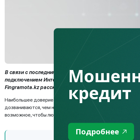
Мошенн
В связи с последними событиями в Казахстане, свя
подключением Интернета, многие казахстанцы стол
кредит
Fingramota.kz расскажет, как распознать аферисто
Наибольшее доверие у клиентов банков скорее вызовет оп
дозваниваются, чем незнакомый «банковский менеджер», 
возможное, чтобы люди обращались в вымышленные колл-ц
Подробнее