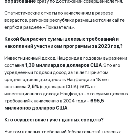
образование
сразу по достижении совершеннолетия.
Статистические отчеты по начислениям в разрезе
возрастов, регионов республики размещаются на сайте
enpf.kz в разделе «Показатели».
Какой был расчет суммы целевых требований и
накоплений участникам программы за 2023 год?
Инвестиционный доход Нацфонда в годовом выражении
составил
1,39 миллиардов долларов США
. Это его
усредненный годовой доход за 18 лет. При этом
среднегодовая доходность Нацфонда за 18 лет
составила
2,6%
(в долларах США).
50% от
инвестиционного дохода Нацфонда – это сумма целевых
требований к начислению в 2024 году –
695,5
миллионов долларов США.
Кто осуществляет учет данных средств?
Учетом целевых требований (обязательств), целевых