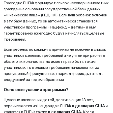
Ежегодно ЕНПФ формирует список несовершеннолетних
граждан на основании государственной базы данных
«Физические лица» (ГБД ФЛ). Если ваш ребенок включен
в эту базу данных, то он автоматически становится
участником программы «Нацфонд – детям» и ему
гарантированно ежегодно будут начисляться целевые
требования.
Если ребенок по каким-то причинам не включен в список
участников целевых требований и не учтен при расчете
общего их количества, но имеет право быть таким
участником, то целевые требования начисляются за
пропущенный (пропущенные) период (периоды) в год,
следующий за годом обращения.
Основные условия программы?
Целевые накопления детей, достигающих 18 лет,
перечисляются из Нацфонда в ЕНПФ
в долларах США
и
хранятся в ЕНПФ также
в долларах США.
Когда