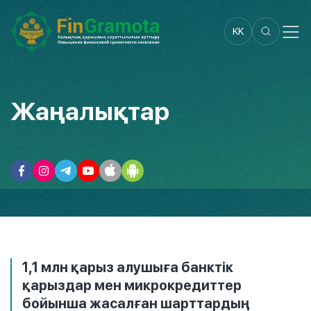
KK
Жаңалықтар
1,1 млн қарыз алушыға банктік
қарыздар мен микрокредиттер
бойынша жасалған шарттардың