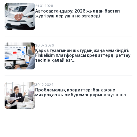
21.01.2026
Автосақтандыру: 2026 жылдан бастап
жүргізушілер үшін не өзгереді
26.07.2026
Қарыз тұзағынан шығудың жаңа мүмкіндігі:
Finkelisim платформасы кредиттерді реттеу
тәсілін қалай өзг...
30.12.2024
Проблемалық кредиттер: банк және
микроқаржы омбудсмандарына жүгініңіз