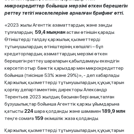
микрокредиттер бойынша мерзімі өткен берешегін
реттеу тетігі мәселелеріне арналған брифинг өтті.
«2023 жылы Агенттік азаматтардың және заңды
тұлғалардың
59,4 мыңнан
астам өтінішін қарады.
Өтініштерді талдау қаржылық қызметтерді
тұтынушылардың өтініштерінің көпшілігі – бұл
кредиторлардың азаматтардың мерзімі өткен
берешегін реттеу шараларын қабылдамауы екендігін
көрсетіп отыр: банктік қарыздар мен микрокредиттер
бойынша (тиісінше 53% және 29%)», - деп хабарлады
Қаржылық қызметтерді тұтынушылардың құқықтарын
қорғау департаментінің директоры Александр
Терентьев. 2023 жылдың басынан бері анықталған
бұзушылықтар бойынша Агенттік қаржы ұйымдарына
қатысты
224
шара қолданды және шамамен
189,9 млн
теңге сомаға
159
әкімшілік жаза қолданды.
Қаржылық қызметтерді тұтынушылардың құқықтарын