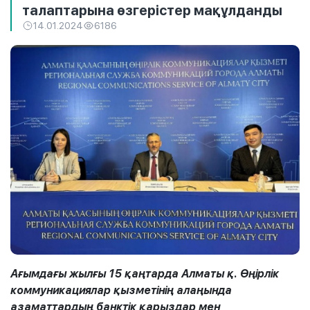
талаптарына өзгерістер мақұлданды
14.01.2024
6186
Ағымдағы жылғы 15 қаңтарда Алматы қ. Өңірлік
коммуникациялар қызметінің алаңында
азаматтардың банктік қарыздар мен