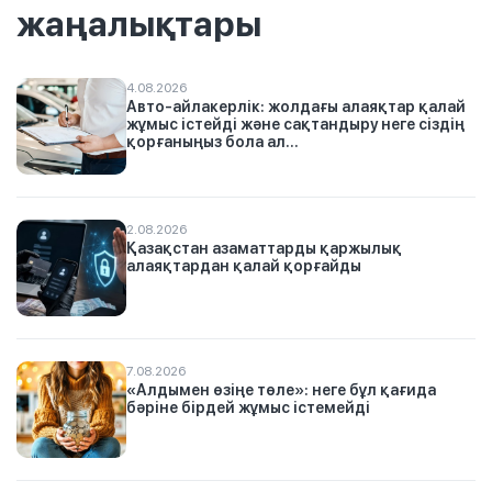
жаңалықтары
4.08.2026
Авто-айлакерлік: жолдағы алаяқтар қалай
жұмыс істейді және сақтандыру неге сіздің
қорғаныңыз бола ал...
2.08.2026
Қазақстан азаматтарды қаржылық
алаяқтардан қалай қорғайды
7.08.2026
«Алдымен өзіңе төле»: неге бұл қағида
бәріне бірдей жұмыс істемейді