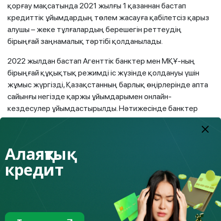
қорғау мақсатында 2021 жылғы 1 қазаннан бастап
кредиттік ұйымдардың төлем жасауға қабілетсіз қарыз
алушы – жеке тұлғалардың берешегін реттеудің
бірыңғай заңнамалық тәртібі қолданылады.
2022 жылдан бастап Агенттік банктер мен МҚҰ-ның
бірыңғай құқықтық режимді іс жүзінде қолдануы үшін
жұмыс жүргізді, Қазақстанның барлық өңірлерінде апта
сайынғы негізде қаржы ұйымдарымен онлайн-
кездесулер ұйымдастырылды. Нәтижесінде банктер
және микроқаржы ұйымдары Агенттіктің талап етуі
бойынша ішкі нормативтік құжаттарды өзектендірді,
олар қарыз алушының өтініші бойынша қарыздар мен
Алаяқтық
микрокредиттер бойынша мерзімі өткен берешекті
кредит
реттеудің міндетті тәртібін ескереді. Сонымен бірге
банктер мен МҚҰ Агенттіктің тапсырмасы бойынша
барлық коммуникация құралдарын пайдалана отырып
ақпараттық-түсіндірме жұмысын күшейтті, кредиттерді
қайта құрылымдау тақырыбы бойынша қарыз алушыларға