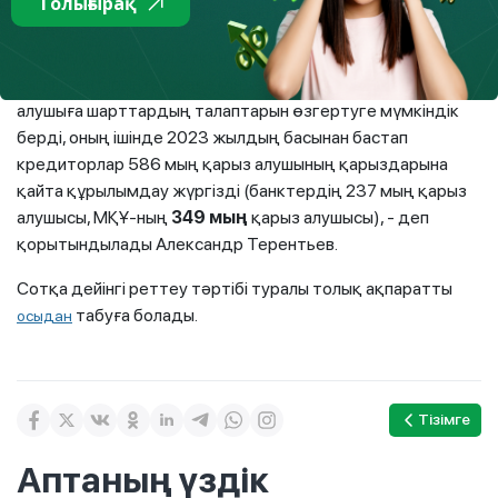
Толығырақ
консультация беру үшін қосымша жедел желілер ашылды.
«Бүгінгі күні мерзімі өткен берешекті реттеу бойынша
енгізілген бірыңғай және міндетті тәртіп
1,1 млн
қарыз
алушыға шарттардың талаптарын өзгертуге мүмкіндік
берді, оның ішінде 2023 жылдың басынан бастап
кредиторлар 586 мың қарыз алушының қарыздарына
қайта құрылымдау жүргізді (банктердің 237 мың қарыз
алушысы, МҚҰ-ның
349 мың
қарыз алушысы), - деп
қорытындылады Александр Терентьев.
Сотқа дейінгі реттеу тәртібі туралы толық ақпаратты
табуға болады.
осыдан
Тізімге
Аптаның үздік