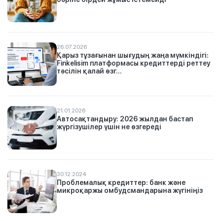
26.07.2026
Қарыз тұзағынан шығудың жаңа мүмкіндігі:
Finkelisim платформасы кредиттерді реттеу
тәсілін қалай өзг...
21.01.2026
Автосақтандыру: 2026 жылдан бастап
жүргізушілер үшін не өзгереді
30.12.2024
Проблемалық кредиттер: банк және
микроқаржы омбудсмандарына жүгініңіз