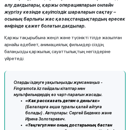
алу дағдылары, қаржы операцияларын онлайн
жүргізу кезінде қауіпсіздік шараларын сақтау –
осының барлығы жас қазақстандықтардың ересек
өмірінде қажет болатын дағдылар.
Қаржы тақырыбына жеңіл және түсінікті тілде жазылған
арнайы әдебиет, анимациялық фильмдер сіздің
балаңызды қаржылық сауаттылықтың негіздеріне
үйретеді.
Оларды іздеуге уақытыңызды жұмсамаңыз -
Fingramota.kz пайдалы кітаптар мен
мультфильмдердің өз чарт-парағын жасады.
«Как рассказать детям о деньгах»
(Балаларға ақша туралы қалай айтуға
болады)
. Авторлары: Сергей Биденко және
Ирина Золотаревич.
«
Теңгегүл мен оның достарының бастан