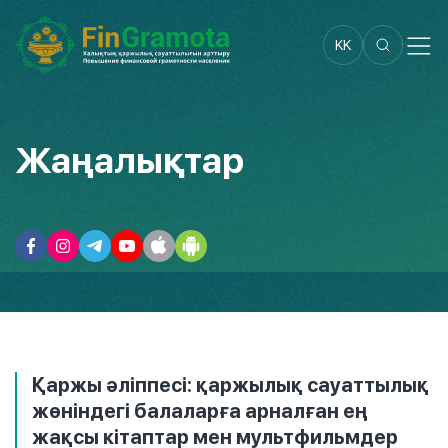
KK
Жаңалықтар
Қаржы әліппесі: қаржылық сауаттылық
жөніндегі балаларға арналған ең
жақсы кітаптар мен мультфильмдер