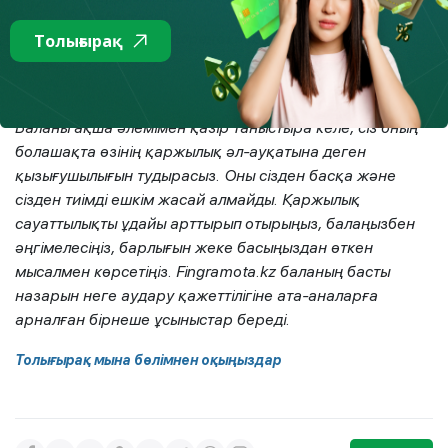
сабақтары)
Толығырақ
«Богатый бобренок»
(Бай құндыз)
Баланы ақша әлемімен қазір таныстыра келе, сіз оның
болашақта өзінің қаржылық әл-ауқатына деген
қызығушылығын тудырасыз. Оны сізден басқа және
сізден тиімді ешкім жасай алмайды. Қаржылық
сауаттылықты ұдайы арттырып отырыңыз, балаңызбен
әңгімелесіңіз, барлығын жеке басыңыздан өткен
мысалмен көрсетіңіз. Fingramota.kz баланың басты
назарын неге аудару қажеттілігіне ата-аналарға
арналған бірнеше ұсыныстар береді.
Толығырақ мына бөлімнен оқыңыздар