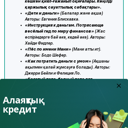
кешкен қиял-ғажайып оқиғалары. Көңілді
қаржылық сауаттылық сабақтары
».
«Дети и деньги»
(Балалар және ақша)
Авторы: Евгения Блискавка.
«Инструкция к деньгам. Потрясающе
весёлый гид по миру финансов»
(Жас
өспірімдерге бай әке, кедей әке).
Авторы:
Хайди Фидлер.
«Пёс по имени Мани»
(Мани атты ит).
Авторы: Бодо Шефер.
«Как потратить деньги с умом»
(Ақшаны
ақылмен қалай жұмсауға болады).
Авторы:
Джерри Бейли и Фелиция Ло.
«Богатый папа, бедный папа для
подростков»
(Жас өспірімдерге бай әке,
кедей әке).
Авторы:
Роберт Кийосаки.
Алаяқтық
Мультфильм «Смешарики. Азбука
финансовой грамотности»
(Смешариктер.
кредит
Қаржылық сауаттылық әліппесі»
мультфильмі.)
«Азбука денег. Уроки тетушки Совы»
(Ақша әліппесі. Жапалақ апайдың