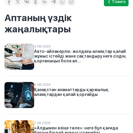
Тізімге
Аптаның үздік
жаңалықтары
4.08.2026
Авто-айлакерлік: жолдағы алаяқтар қалай
жұмыс істейді және сақтандыру неге сіздің
қорғаныңыз бола ал...
2.08.2026
Қазақстан азаматтарды қаржылық
алаяқтардан қалай қорғайды
7.08.2026
«Алдымен өзіңе төле»: неге бұл қағида
бәріне бірдей жұмыс істемейді