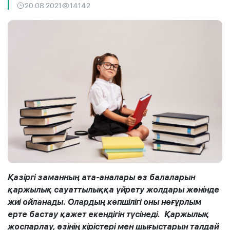
20.08.2021
14142
Қазіргі заманның ата-аналары өз балаларын
қаржылық сауаттылыққа үйрету жолдары жөнінде
жиі ойланады. Олардың көпшілігі оны неғұрлым
ерте бастау қажет екендігін түсінеді. Қаржылық
жоспарлау, өзінің кірістері мен шығыстарын талдай