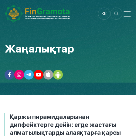
KK
Жаңалықтар
Қаржы пирамидаларынан
дипфейктерге дейін: егде жастағы
алматылықтарды алаяқтарға қарсы