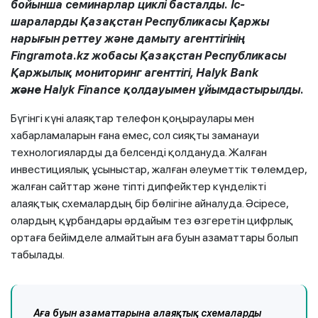
бойынша семинарлар циклі басталды. Іс-
шараларды Қазақстан Республикасы Қаржы
нарығын реттеу және дамыту агенттігінің
Fingramota.kz жобасы Қазақстан Республикасы
Қаржылық мониторинг агенттігі, Halyk Bank
және
Halyk Finance қолдауымен ұйымдастырылды.
Бүгінгі күні алаяқтар телефон қоңыраулары мен
хабарламаларын ғана емес, сол сияқты заманауи
технологияларды да белсенді қолдануда. Жалған
инвестициялық ұсыныстар, жалған әлеуметтік төлемдер,
жалған сайттар және тіпті дипфейктер күнделікті
алаяқтық схемалардың бір бөлігіне айналуда. Әсіресе,
олардың құрбандары әрдайым тез өзгеретін цифрлық
ортаға бейімделе алмайтын аға буын азаматтары болып
табылады.
Аға буын азаматтарына алаяқтық схемаларды