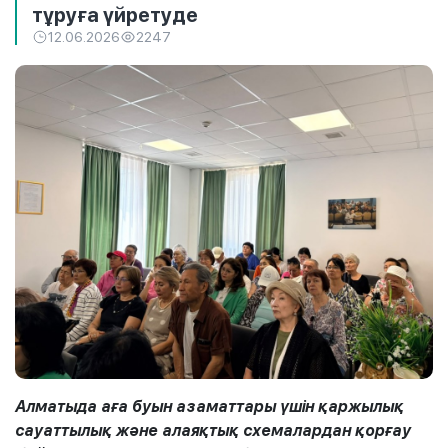
тұруға үйретуде
12.06.2026
2247
Алматыда аға буын азаматтары үшін қаржылық
сауаттылық және алаяқтық схемалардан қорғау