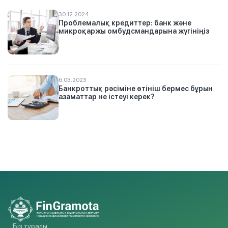
30.12.2024
Проблемалық кредиттер: банк және
микроқаржы омбудсмандарына жүгініңіз
6.03.2023
Банкроттық рәсіміне өтініш бермес бұрын
азаматтар не істеуі керек?
Біз туралы