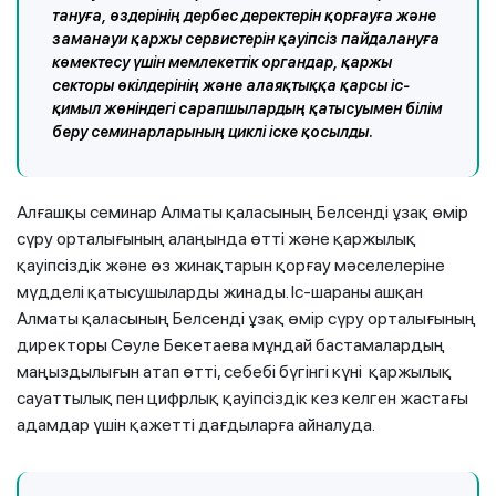
тануға, өздерінің дербес деректерін қорғауға және
заманауи қаржы сервистерін қауіпсіз пайдалануға
көмектесу үшін мемлекеттік органдар, қаржы
секторы өкілдерінің және алаяқтыққа қарсы іс-
қимыл жөніндегі сарапшылардың қатысуымен білім
беру семинарларының циклі іске қосылды.
Алғашқы семинар Алматы қаласының Белсенді ұзақ өмір
сүру орталығының алаңында өтті және қаржылық
қауіпсіздік және өз жинақтарын қорғау мәселелеріне
мүдделі қатысушыларды жинады. Іс-шараны ашқан
Алматы қаласының Белсенді ұзақ өмір сүру орталығының
директоры Сәуле Бекетаева мұндай бастамалардың
маңыздылығын атап өтті, себебі бүгінгі күні қаржылық
сауаттылық пен цифрлық қауіпсіздік кез келген жастағы
адамдар үшін қажетті дағдыларға айналуда.