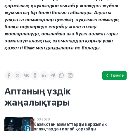
қаржылық қауіпсіздігін нығайту жөніндегі жүйелі
жұмыстың бір бөлігі болып табылады. Алдағы
уақытта семинарлар циклінің ауқымын еліміздің
басқа өңірлерінде кеңейту және өткізу
жоспарлануда, осылайша аға буын азаматтары
заманауи алаяқтық схемалардан қорғау үшін
қажетті білім мен дағдыларға ие болады.
Тізімге
Аптаның үздік
жаңалықтары
2.08.2026
Қазақстан азаматтарды қаржылық
алаяқтардан қалай қорғайды