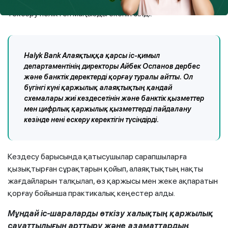
өтініштерге қатысты кез келген ақпаратты қайта
тексеру неліктен маңызды екенін білді.
Halyk Bank Алаяқтыққа қарсы іс-қимыл
департаментінің директоры Айбек Оспанов дербес
және банктік деректерді қорғау туралы айтты. Ол
бүгінгі күні қаржылық алаяқтықтың қандай
схемалары жиі кездесетінін және банктік қызметтер
мен цифрлық қаржылық қызметтерді пайдалану
кезінде нені ескеру керектігін түсіндірді.
Кездесу барысында қатысушылар сарапшыларға
қызықтырған сұрақтарын қойып, алаяқтықтың нақты
жағдайларын талқылап, өз қаржысы мен жеке ақпаратын
қорғау бойынша практикалық кеңестер алды.
Мұндай іс-шараларды өткізу халықтың қаржылық
сауаттылығын арттыру және азаматтардың