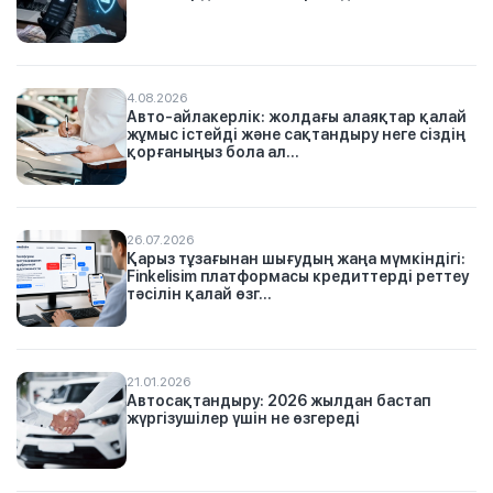
4.08.2026
Авто-айлакерлік: жолдағы алаяқтар қалай
жұмыс істейді және сақтандыру неге сіздің
қорғаныңыз бола ал...
26.07.2026
Қарыз тұзағынан шығудың жаңа мүмкіндігі:
Finkelisim платформасы кредиттерді реттеу
тәсілін қалай өзг...
21.01.2026
Автосақтандыру: 2026 жылдан бастап
жүргізушілер үшін не өзгереді