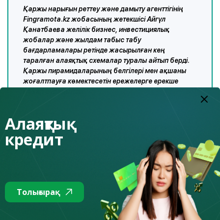
Қаржы нарығын реттеу және дамыту агенттігінің
Fingramota.kz жобасының жетекшісі Айгүл
Қанатбаева желілік бизнес, инвестициялық
жобалар және жылдам табыс табу
бағдарламалары ретінде жасырылған кең
таралған алаяқтық схемалар туралы айтып берді.
Қаржы пирамидаларының белгілері мен ақшаны
жоғалтпауға көмектесетін ережелерге ерекше
назар аударылды.
Алаяқтық
Жасанды интеллект пен дипфейк технологияларын
кредит
пайдаланумен байланысты жаңа қауіптер туралы
Қаржылық мониторинг агенттігінің Экономикалық
тергеп-тексеру департаментінің аса маңызды істер
жөніндегі жедел уәкілі Жақсылық Мырзахан айтып берді.
Қатысушылар алаяқтардың адамның дауысы мен
Толығырақ
бейнесін қалай қолдан жасайтынын және бүгінгі күні ақша
аудару немесе жеке деректерді беру туралы