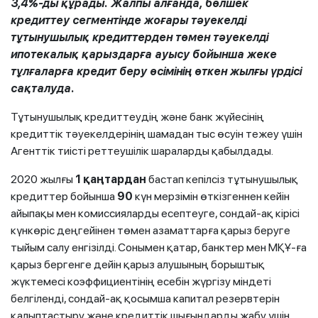
3,4%-ды құрады. Жалпы алғанда, бөлшек
кредиттеу сегментінде жоғары тәуекелді
тұтынушылық кредиттерден төмен тәуекелді
ипотекалық қарыздарға ауысу бойынша жеке
тұлғаларға кредит беру өсімінің өткен жылғы үрдісі
сақталуда.
Тұтынушылық кредиттеудің және банк жүйесінің
кредиттік тәуекелдерінің шамадан тыс өсуін тежеу ​​үшін
Агенттік тиісті реттеушілік шараларды қабылдады.
2020 жылғы
1 қаңтардан
бастап кепілсіз тұтынушылық
кредиттер бойынша
90
күн мерзімін өткізгеннен кейін
айыпақы мен комиссияларды есептеуге, сондай-ақ кірісі
күнкөріс деңгейінен төмен азаматтарға қарыз беруге
тыйым салу енгізілді. Сонымен қатар, банктер мен МҚҰ-ға
қарыз бергенге дейін қарыз алушының борыштық
жүктемесі коэффициентінің есебін жүргізу міндеті
белгіленді, сондай-ақ қосымша капитал резервтерін
қалыптастыру және кредиттік шығындарды жабу үшін