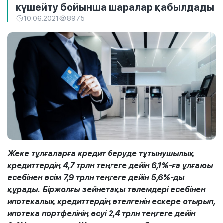
күшейту бойынша шаралар қабылдады
10.06.2021
8975
Жеке тұлғаларға кредит беруде тұтынушылық
кредиттердің 4,7 трлн теңгеге дейін 6,1%-ға ұлғаюы
есебінен өсім 7,9 трлн теңгеге дейін 5,6%-ды
құрады. Біржолғы зейнетақы төлемдері есебінен
ипотекалық кредиттердің өтелгенін ескере отырып,
ипотека портфелінің өсуі 2,4 трлн теңгеге дейін