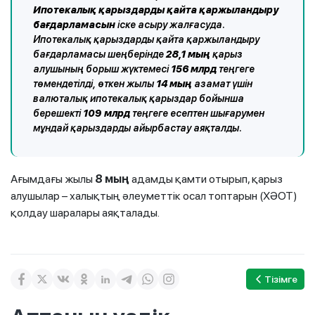
Ипотекалық қарыздарды қайта қаржыландыру
бағдарламасын
іске асыру жалғасуда.
Ипотекалық қарыздарды қайта қаржыландыру
бағдарламасы шеңберінде
28,1 мың
қарыз
алушының борыш жүктемесі
156 млрд
теңгеге
төмендетілді, өткен жылы
14 мың
азамат үшін
валюталық ипотекалық қарыздар бойынша
берешекті
109 млрд
теңгеге есептен шығарумен
мұндай қарыздарды айырбастау аяқталды.
Ағымдағы жылы
8 мың
адамды қамти отырып, қарыз
алушылар – халықтың әлеуметтік осал топтарын (ХӘОТ)
қолдау шаралары аяқталады.
Тізімге