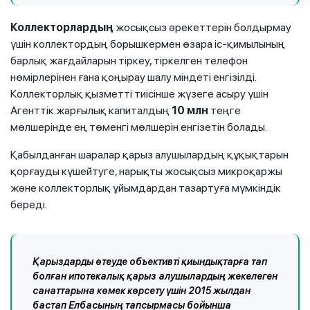
Коллекторлардың
жосықсыз әрекеттерін болдырмау
үшін коллектордың борышкермен өзара іс-қимылының
барлық жағдайларын тіркеу, тіркелген телефон
нөмірлерінен ғана қоңырау шалу міндеті енгізілді.
Коллекторлық қызметті тиісінше жүзеге асыру үшін
Агенттік жарғылық капиталдың
10 млн
теңге
мөлшерінде ең төменгі мөлшерін енгізетін болады.
Қабылданған шаралар қарыз алушылардың құқықтарын
қорғауды күшейтуге, нарықты жосықсыз микроқаржы
және коллекторлық ұйымдардан тазартуға мүмкіндік
береді.
Қарыздарды өтеуде объективті қиындықтарға тап
болған ипотекалық қарыз алушылардың жекелеген
санаттарына көмек көрсету үшін 2015 жылдан
бастап Елбасының тапсырмасы бойынша