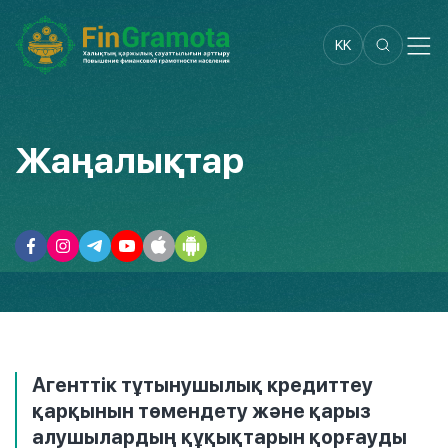
KK
Жаңалықтар
Агенттік тұтынушылық кредиттеу
қарқынын төмендету және қарыз
алушылардың құқықтарын қорғауды