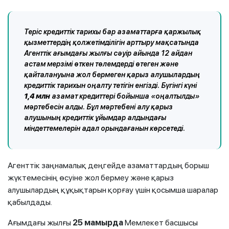
Теріс кредиттік тарихы бар азаматтарға қаржылық
қызметтердің қолжетімділігін арттыру мақсатында
Агенттік ағымдағы жылғы сәуір айында 12 айдан
астам мерзімі өткен төлемдерді өтеген және
қайталануына жол бермеген қарыз алушылардың
кредиттік тарихын оңалту тетігін енгізді. Бүгінгі күні
1,4 млн
азамат кредиттері бойынша «оңалтылды»
мәртебесін алды. Бұл мәртебені алу қарыз
алушының кредиттік ұйымдар алдындағы
міндеттемелерін адал орындағанын көрсетеді.
Агенттік заңнамалық деңгейде азаматтардың борыш
жүктемесінің өсуіне жол бермеу және қарыз
алушылардың құқықтарын қорғау үшін қосымша шаралар
қабылдады.
Ағымдағы жылғы
25 мамырда
Мемлекет басшысы