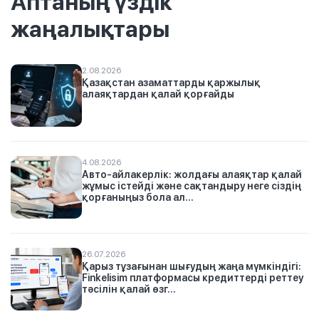
Аптаның үздік
жаңалықтары
2.08.2026
Қазақстан азаматтарды қаржылық
алаяқтардан қалай қорғайды
4.08.2026
Авто-айлакерлік: жолдағы алаяқтар қалай
жұмыс істейді және сақтандыру неге сіздің
қорғаныңыз бола ал...
26.07.2026
Қарыз тұзағынан шығудың жаңа мүмкіндігі:
Finkelisim платформасы кредиттерді реттеу
тәсілін қалай өзг...