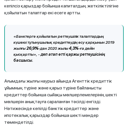
кепілсіз қарыздар бойынша капиталдың жеткіліктілігіне
қойылатын талаптар екі есеге артты.
«Банктерге қойылатын реттеушілік талаптардың
күшеюі тұтынушылық кредиттеудің өсу қарқынын 2019
жылғы
26,9%
-дан 2020 жылы
4,3%
-ға дейін
қысқартты», -
деп атап өтті қаржы реттеушісінің
басшысы.
Ағымдағы жылғы наурыз айында Агенттік кредиттік
ұйымның түріне және қарыз түріне байланысты
кредиттер бойынша сыйақы мөлшерлемелерінің шекті
мөлшерін анықтауға сараланған тәсілді енгізді.
Нәтижесінде кепілді банктік кредиттер және
ипотекалық қарыздар бойынша шекті мәндер
төмендетілді.