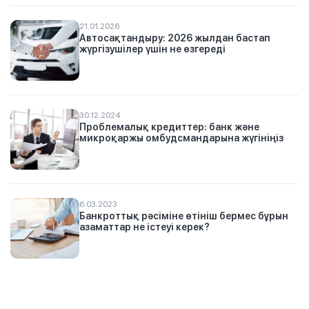
21.01.2026
Автосақтандыру: 2026 жылдан бастап
жүргізушілер үшін не өзгереді
30.12.2024
Проблемалық кредиттер: банк және
микроқаржы омбудсмандарына жүгініңіз
6.03.2023
Банкроттық рәсіміне өтініш бермес бұрын
азаматтар не істеуі керек?