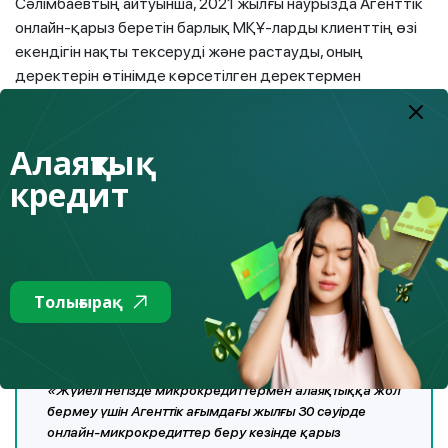
Сәлімбаевтың айтуынша, 2021 жылғы наурызда Агенттік
онлайн-қарыз беретін барлық МҚҰ-ларды клиенттің өзі
екендігін нақты тексеруді және растауды, оның
деректерін өтінімде көрсетілген деректермен
салыстыруды, клиенттің нақты биометриялық
деректерінің жеке басын куәландыратын құжаттарда
көрсетілген деректерге сәйкестігін қамтамасыз етуді,
Алаяқтық
сондай-ақ клиенттің микрокредит алуға ерік білдіруін
кредит
тіркеуді міндеттеді.
Қабылданған шаралар
2021 жылғы 4 айда
өткен
жылдың осындай кезеңімен салыстырғанда жалған
микрокредиттер беру жағдайлары
3,6
Толығырақ
есеге
төмендегенін көрсетті.
«Жүйелі негізде микрокредиттермен алаяқтыққа жол
бермеу үшін Агенттік ағымдағы жылғы 30 сәуірде
онлайн-микрокредиттер беру кезінде қарыз