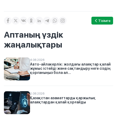
Тізімге
Аптаның үздік
жаңалықтары
4.08.2026
Авто-айлакерлік: жолдағы алаяқтар қалай
жұмыс істейді және сақтандыру неге сіздің
қорғаныңыз бола ал...
2.08.2026
Қазақстан азаматтарды қаржылық
алаяқтардан қалай қорғайды