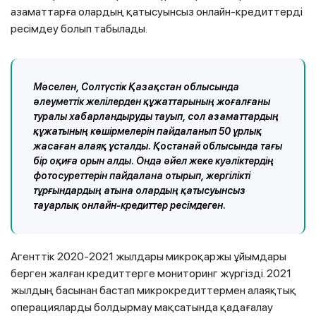
азаматтарға олардың қатысуынсыз онлайн-кредиттерді
ресімдеу болып табылады.
Мәселен, Солтүстік Қазақстан облысында
әлеуметтік желілерден құжаттарының жоғалғаны
туралы хабарландыруды тауып, сол азаматтардың
құжатының көшірмелерін пайдаланып 50 ұрлық
жасаған алаяқ ұсталды. Қостанай облысында тағы
бір оқиға орын алды. Онда әйел жеке куәліктердің
фотосуреттерін пайдалана отырып, жергілікті
тұрғындардың атына олардың қатысуынсыз
тауарлық онлайн-кредиттер ресімдеген.
Агенттік 2020-2021 жылдары микроқаржы ұйымдары
берген жалған кредиттерге мониторинг жүргізді. 2021
жылдың басынан бастап микрокредиттермен алаяқтық
операцияларды болдырмау мақсатында қадағалау