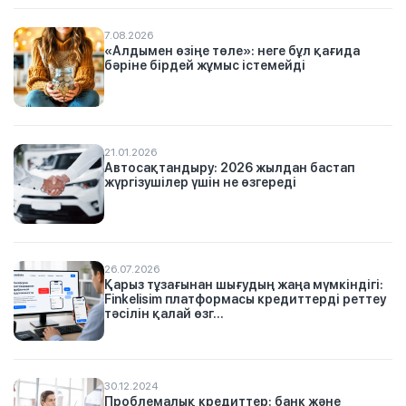
7.08.2026
«Алдымен өзіңе төле»: неге бұл қағида
бәріне бірдей жұмыс істемейді
21.01.2026
Автосақтандыру: 2026 жылдан бастап
жүргізушілер үшін не өзгереді
26.07.2026
Қарыз тұзағынан шығудың жаңа мүмкіндігі:
Finkelisim платформасы кредиттерді реттеу
тәсілін қалай өзг...
30.12.2024
Проблемалық кредиттер: банк және