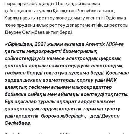
шаралары қабылданды. Дәл қандай шаралар
қабылданғаны туралы Қазақстан Республикасының
Қаржы нарығын реттеу және дамыту агенттігі Әдіснама
және пруденциялық реттеу департаментінің директоры
Дәурен Сәлімбаев айтып берді.
«Біріншіден, 2021 жылғы ақпанда Агенттік МҚҰ-ға
қатысты микрокредитті биометриялық
сәйкестендірусіз немесе электрондық цифрлық
қолтаңба арқылы сәйкестендірусіз электрондық
тәсілмен беруді тоқтатуға нұсқама берді. Қосымша
зардап шеккен азаматтарды қорғау үшін МҚҰ
алаяқтық тәсілмен алынған микрокредиттер
бойынша сыйақы мен айыпақы есептеуді тоқтатты.
Бұл оқиғалар туралы ақпарат зардап шеккен
қазақстандықтардың кредиттік тарихын түзету
үшін кредиттік бюроға жіберілді», - деді Дәурен
Сәлімбаев.