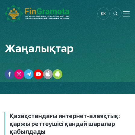
KK
Жаңалықтар
Қазақстандағы интернет-алаяқтық:
қаржы реттеушісі қандай шаралар
қабылдады