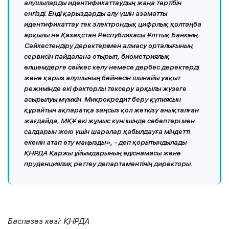
алушыларды идентификаттаудың жаңа тәртібін
енгізді. Енді қарыздарды алу үшін азаматты
идентификаттау тек электрондық цифрлық қолтаңба
арқылы не Қазақстан Республикасы Ұлттық Банкінің
Сәйкестендіру деректерімен алмасу орталығының
сервисін пайдалана отырып, биометриялық
өлшемдерге сәйкес келу немесе дербес деректерді
және қарыз алушының бейнесін шынайы уақыт
режимінде екі факторлы тексеру арқылы жүзеге
асырылуы мүмкін. Микрокредит беру құпиясын
құрайтын ақпаратқа заңсыз қол жеткізу анықталған
жағдайда, МҚҰ екі жұмыс күні ішінде себептері мен
салдарын жою үшін шаралар қабылдауға міндетті
екенін атап өту маңызды», - деп қорытындылады
ҚНРДА Қаржы ұйымдарының әдіснамасы және
пруденциялық реттеу департаментінің директоры.
Баспазөз көзі: ҚНРДА