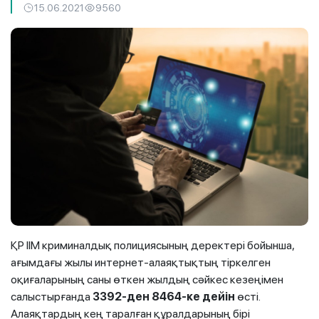
15.06.2021
9560
ҚР ІІМ криминалдық полициясының деректері бойынша,
ағымдағы жылы интернет-алаяқтықтың тіркелген
оқиғаларының саны өткен жылдың сәйкес кезеңімен
салыстырғанда
3392-ден 8464-ке дейін
өсті.
Алаяқтардың кең таралған құралдарының бірі