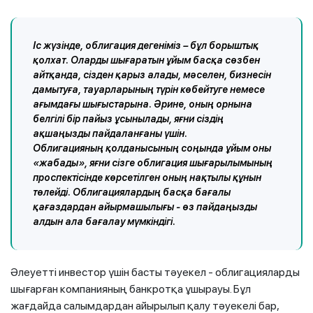
Іс жүзінде, облигация дегеніміз – бұл борыштық
қолхат. Оларды шығаратын ұйым басқа сөзбен
айтқанда, сізден қарыз алады, мәселен, бизнесін
дамытуға, тауарларының түрін көбейтуге немесе
ағымдағы шығыстарына. Әрине, оның орнына
белгілі бір пайыз ұсынылады, яғни сіздің
ақшаңызды пайдаланғаны үшін.
Облигацияның қолданысының соңында ұйым оны
«жабады», яғни сізге облигация шығарылымының
проспектісінде көрсетілген оның нақтылы құнын
төлейді. Облигациялардың басқа бағалы
қағаздардан айырмашылығы - өз пайдаңызды
алдын ала бағалау мүмкіндігі.
Әлеуетті инвестор үшін басты тәуекел - облигацияларды
шығарған компанияның банкротқа ұшырауы. Бұл
жағдайда салымдардан айырылып қалу тәуекелі бар,