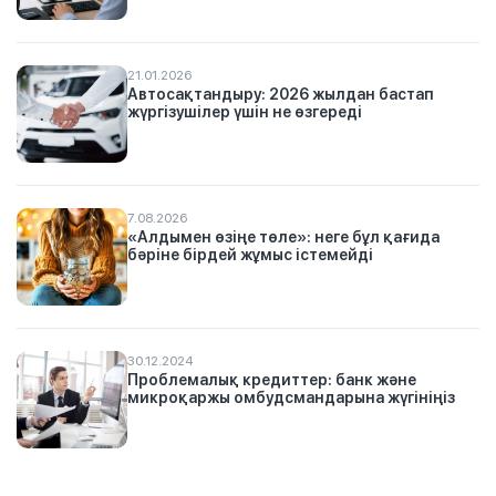
21.01.2026
Автосақтандыру: 2026 жылдан бастап
жүргізушілер үшін не өзгереді
7.08.2026
«Алдымен өзіңе төле»: неге бұл қағида
бәріне бірдей жұмыс істемейді
30.12.2024
Проблемалық кредиттер: банк және
микроқаржы омбудсмандарына жүгініңіз