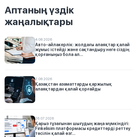
Аптаның үздік
жаңалықтары
4.08.2026
Авто-айлакерлік: жолдағы алаяқтар қалай
жұмыс істейді және сақтандыру неге сіздің
қорғаныңыз бола ал...
2.08.2026
Қазақстан азаматтарды қаржылық
алаяқтардан қалай қорғайды
26.07.2026
Қарыз тұзағынан шығудың жаңа мүмкіндігі:
Finkelisim платформасы кредиттерді реттеу
тәсілін қалай өзг...