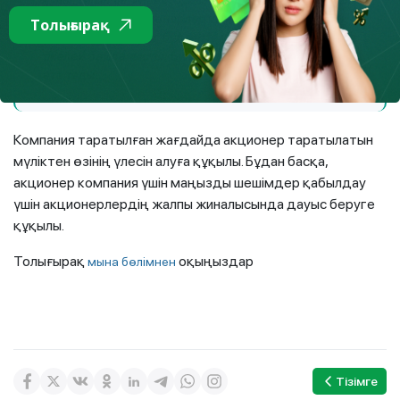
құны, тиісінше инвестордың әлеуетті кірісі де өседі.
Бұдан басқа, акционерлер компанияның кірісінен
Толығырақ
үлес алуға құқылы, бұл ретте үлес акциялар санына
тікелей байланысты. Бұл «дивидендтер төлеу» деп
аталады.
Компания таратылған жағдайда акционер таратылатын
мүліктен өзінің үлесін алуға құқылы. Бұдан басқа,
акционер компания үшін маңызды шешімдер қабылдау
үшін акционерлердің жалпы жиналысында дауыс беруге
құқылы.
Толығырақ
оқыңыздар
мына бөлімнен
Тізімге