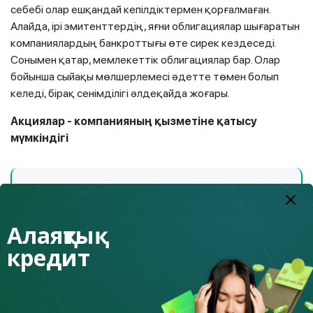
себебі олар ешқандай кепілдіктермен қорғалмаған.
Алайда, ірі эмитенттердің, яғни облигациялар шығаратын
компаниялардың банкроттығы өте сирек кездеседі.
Сонымен қатар, мемлекеттік облигациялар бар. Олар
бойынша сыйақы мөлшерлемесі әдетте төмен болып
келеді, бірақ сенімділігі әлдеқайда жоғары.
Акциялар - компанияның қызметіне қатысу
мүмкіндігі
Акцияларды, облигациялар сияқты, белгілі бір
эмитент ұйым шығарады. Айырмашылығы, егер сіз
оларды сатып алсаңыз, сіз компанияның
Алаяқтық
«бірлескен иесі» боласыз, яғни сізде оның белгілі
кредит
бір үлесі болады. Мысалы, егер барлығы 100 акция
шығарылса, ал сіз олардың біреуін сатып алсаңыз,
онда сіздің үлесіңіз 1% болады.
Компания құнының өсуімен оның акцияларының