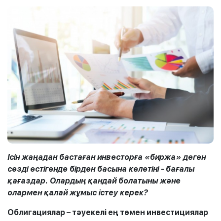
Ісін жаңадан бастаған инвесторға «биржа» деген
сөзді естігенде бірден басына келетіні - бағалы
қағаздар. Олардың қандай болатыны және
олармен қалай жұмыс істеу керек?
Облигациялар – тәуекелі ең төмен инвестициялар