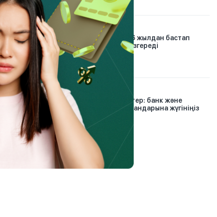
21.01.2026
Автосақтандыру: 2026 жылдан бастап
жүргізушілер үшін не өзгереді
30.12.2024
Проблемалық кредиттер: банк және
микроқаржы омбудсмандарына жүгініңіз