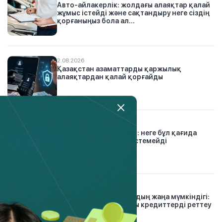
Авто-айлакерлік: жолдағы алаяқтар қалай
жұмыс істейді және сақтандыру неге сіздің
қорғаныңыз бола ал...
2.08.2026
Қазақстан азаматтарды қаржылық
алаяқтардан қалай қорғайды
7.08.2026
«Алдымен өзіңе төле»: неге бұл қағида
бәріне бірдей жұмыс істемейді
26.07.2026
Қарыз тұзағынан шығудың жаңа мүмкіндігі:
Finkelisim платформасы кредиттерді реттеу
тәсілін қалай өзг...