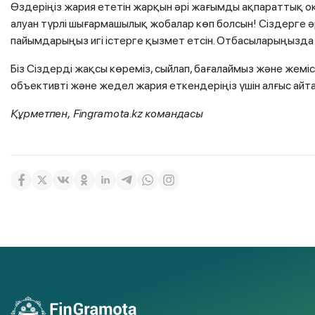
Өздеріңіз жария ететін жарқын әрі жағымды ақпараттық оқ
алуан түрлі шығармашылық жобалар көп болсын! Сіздерге 
пайымдарыңыз игі істерге қызмет етсін. Отбасыларыңызда б
Біз Сіздерді жақсы көреміз, сыйлап, бағалаймыз және жем
объективті және жедел жария еткендеріңіз үшін алғыс айт
Құрметпен,
Fingramota
.
kz
командасы