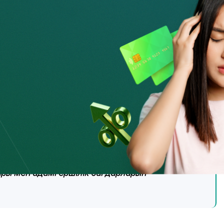
німен шын жүректен құттықтаймыз!
нан әлдеқайда жоғары. БАҚ өкілдері ретінде
мізде және әлемде болып жатқан барлық
л түрде жариялау. Сіздер өз
ер мен сараптамалық бағаларды ұсына отырып,
тары мен адамгершілік бағдарларын