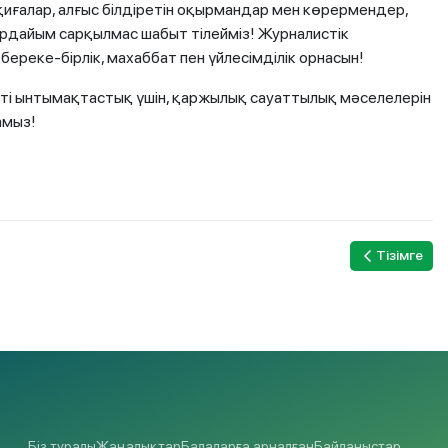
иғалар, алғыс білдіретін оқырмандар мен көрермендер,
әрдайым сарқылмас шабыт тілейміз! Журналистік
ереке-бірлік, махаббат пен үйлесімділік орнасын!
істі ынтымақтастық үшін, қаржылық сауаттылық мәселелерін
амыз!
Тізімге
Біз туралы
Жаңалықтар
Балаларға арналған
Байланыстар