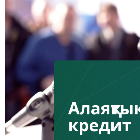
Алаяқтық
кредит