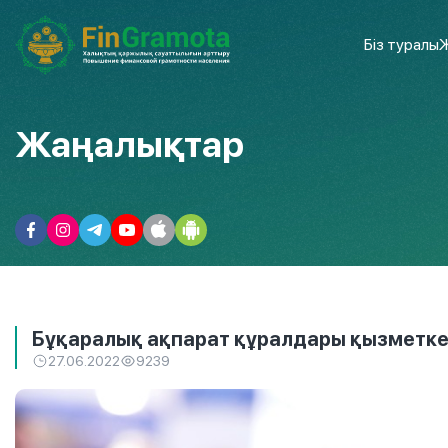
Біз туралы
Ж
Жаңалықтар
Бұқаралық ақпарат құралдары қызметкер
27.06.2022
9239