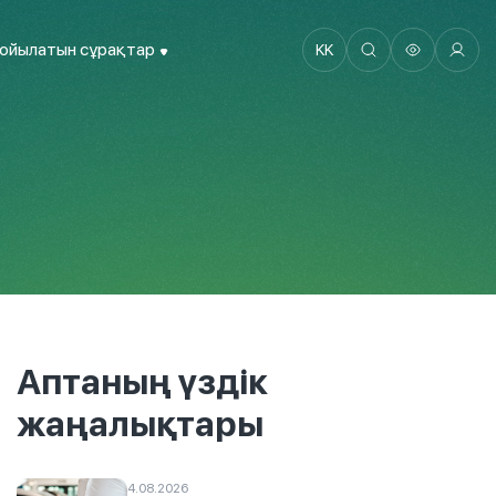
қойылатын сұрақтар
KK
Аптаның үздік
жаңалықтары
4.08.2026