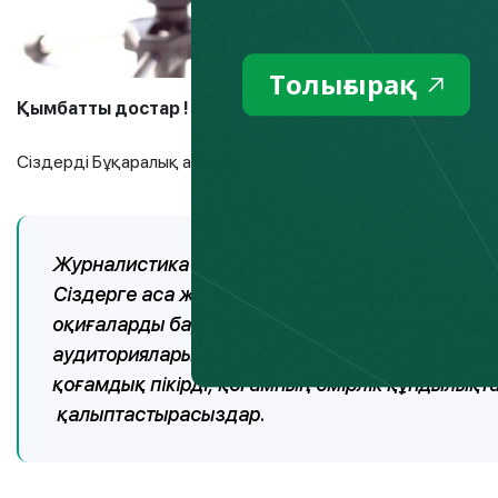
Толығырақ
Қымбатты достар
!
Сіздерді Бұқаралық ақпарат құралдары қызметкерлері кү
Журналистика ұғымы жай ғана мамандық ұғымы
Сіздерге аса жауапты миссия жүктелген – елі
оқиғаларды барынша әділ, бейтарап және жеде
аудиторияларыңызға көптеген тәуелсіз пікірл
қоғамдық пікірді, қоғамның өмірлік құндылық
қалыптастырасыздар.