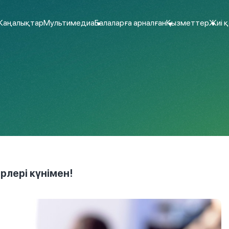
аңалықтар
Мультимедиа
Балаларға арналған
Қызметтер
Жиі 
лері күнімен!