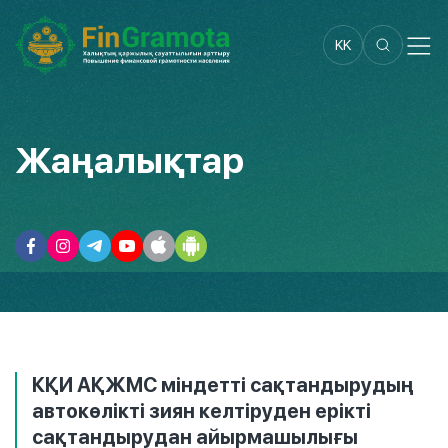
KK
Жаңалықтар
КҚИ АҚЖМС міндетті сақтандырудың
автокөлікті зиян келтіруден ерікті
сақтандырудан айырмашылығы