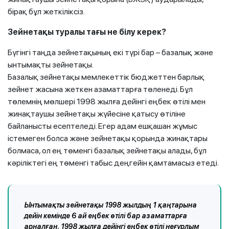
бірақ бұл жеткіліксіз.
Зейнетақы туралы тағы не білу керек?
Бүгінгі таңда зейнетақының екі түрі бар – базалық және
ынтымақты зейнетақы.
Базалық зейнетақы мемлекеттік бюджеттен барлық
зейнет жасына жеткен азаматтарға төленеді. Бұл
төлемнің мөлшері 1998 жылға дейінгі еңбек өтілі мен
жинақтаушы зейнетақы жүйесіне қатысу өтіліне
байланысты есептеледі. Егер адам ешқашан жұмыс
істемеген болса және зейнетақы қорында жинақтары
болмаса, ол ең төменгі базалық зейнетақы алады, бұл
кәріліктегі ең төменгі табыс деңгейін қамтамасыз етеді.
Ынтымақты зейнетақы 1998 жылдың 1 қаңтарына
дейін кемінде 6 ай еңбек өтілі бар азаматтарға
арналған. 1998 жылға дейінгі еңбек өтілі неғұрлым