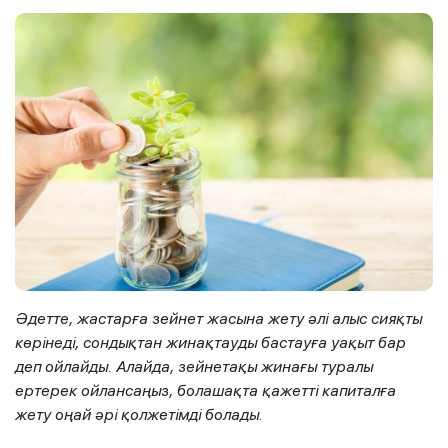
Әдетте, жастарға зейнет жасына жету әлі алыс сияқты
көрінеді, сондықтан жинақтауды бастауға уақыт бар
деп ойлайды. Алайда, зейнетақы жинағы туралы
ертерек ойлансаңыз, болашақта қажетті капиталға
жету оңай әрі қолжетімді болады.