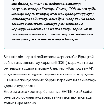
көп болса, ынтымақты зейнетақы мөлшері
соғұрлым жоғары болады. Демек, 1998 жылға дейін
кемінде жарты жылдық өтілі жоқ қазақстандықтар
ынтымақты зейнетақы алмайды. Олар тек базалық
зейнетақыны және жинақтаушы зейнетақы
қорында жинаған қаражатты алады. Мұны БЖЗҚ
сайтындағы немесе қосымшасындағы зейнетақы
калькуляторы арқылы есептеуге болады.
Бірінші әдіс – ерікті зейнетақы жарнасы.Сіз Бірыңғай
зейнетақы жинақтау қорына (БЖЗҚ) қаражатты өз
бетіңізше аудара аласыз – банктер, «Қазпошта» АҚ
арқылы немесе жұмыс берушіге өтініш беру арқылы.
Өтініш негізінде жұмыс беруші қаражатты зейнетақы
қорына аударады.
Егер сіз жеке кәсіпкер болсаңыз, ЕНПФ-ке ай сайын
белгілі бір соманы аударып, зейнетақы шотыңызды
толықтыра аласыз.