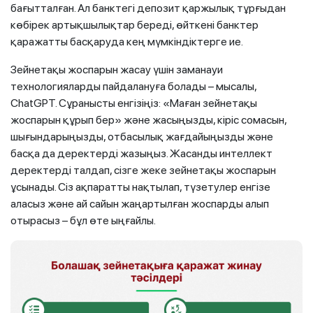
бағытталған. Ал банктегі депозит қаржылық тұрғыдан
көбірек артықшылықтар береді, өйткені банктер
қаражатты басқаруда кең мүмкіндіктерге ие.
Зейнетақы жоспарын жасау үшін заманауи
технологияларды пайдалануға болады – мысалы,
ChatGPT. Сұранысты енгізіңіз: «Маған зейнетақы
жоспарын құрып бер» және жасыңызды, кіріс сомасын,
шығындарыңызды, отбасылық жағдайыңызды және
басқа да деректерді жазыңыз. Жасанды интеллект
деректерді талдап, сізге жеке зейнетақы жоспарын
ұсынады. Сіз ақпаратты нақтылап, түзетулер енгізе
аласыз және ай сайын жаңартылған жоспарды алып
отырасыз – бұл өте ыңғайлы.