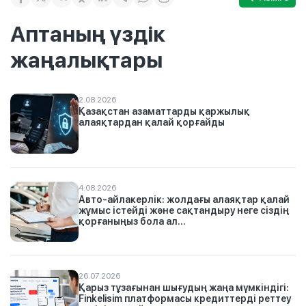
Аптаның үздік
жаңалықтары
2.08.2026
Қазақстан азаматтарды қаржылық
алаяқтардан қалай қорғайды
4.08.2026
Авто-айлакерлік: жолдағы алаяқтар қалай
жұмыс істейді және сақтандыру неге сіздің
қорғаныңыз бола ал...
26.07.2026
Қарыз тұзағынан шығудың жаңа мүмкіндігі:
Finkelisim платформасы кредиттерді реттеу