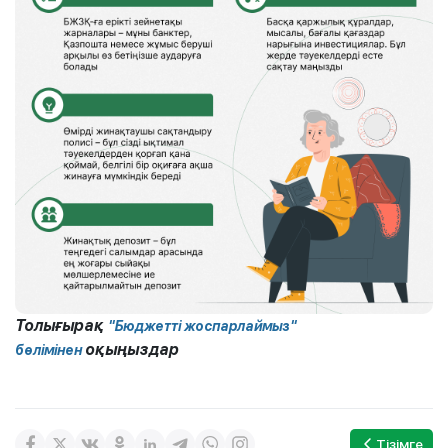
Толығырақ
"Бюджетті жоспарлаймыз"
оқыңыздар
бөлімінен
Тізімге