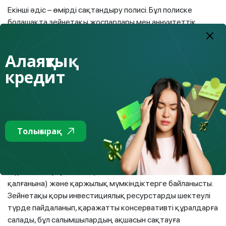
Екінші әдіс – өмірді сақтандыру полисі. Бұл полиске
болашақта зейнетақы жоспарлары мен аннуитеттік
төлемдер кіреді.
Бұл салымдар қаражатты мерзімінен бұрын алуға
Алаяқтық
мүмкіндік бермейді. Сонымен қатар, ақшаны көбейтудің
кредит
балама қаржылық құралдары бар, бірақ олар жоғары
тәуекелдерге ие. Мысалы, бағалы қағаздарға
инвестициялау арқылы табыс табуға мүмкіндік беретін
қор нарығы. Алынған қаражатты одан әрі депозитке
салуға болады.
Толығырақ
Банктік салымдарда ақша жинаған дұрыс па немесе ерікті
зейнетақы жарналарын зейнетақы қорына аударған
дұрыс па? Бұл уақытқа (зейнет жасына дейін қанша жыл
қалғанына) және қаржылық мүмкіндіктерге байланысты.
Зейнетақы қоры инвестициялық ресурстарды шектеулі
түрде пайдаланып, қаражатты консервативті құралдарға
салады, бұл салымшылардың ақшасын сақтауға