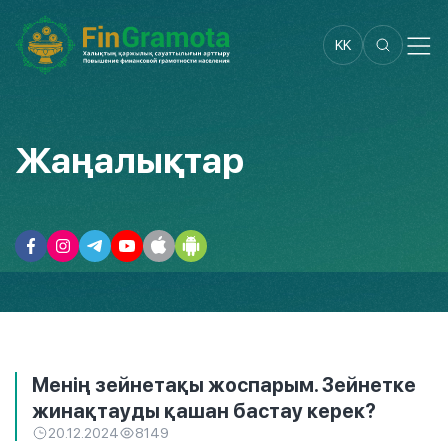
KK
Жаңалықтар
Менің зейнетақы жоспарым. Зейнетке
жинақтауды қашан бастау керек?
20.12.2024
8149