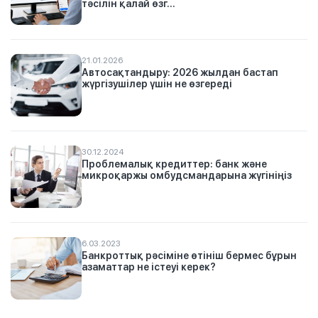
тәсілін қалай өзг...
21.01.2026
Автосақтандыру: 2026 жылдан бастап
жүргізушілер үшін не өзгереді
30.12.2024
Проблемалық кредиттер: банк және
микроқаржы омбудсмандарына жүгініңіз
6.03.2023
Банкроттық рәсіміне өтініш бермес бұрын
азаматтар не істеуі керек?