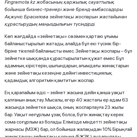
Fingramota.kz жобасының қаржылық сауаттылық
бойынша бизнес-тренері және бренд-амбассадоры
Ақжүніс Брасилова зейнетақы жоспарын жастайынан
құрастырудың маңыздылығын түсіндірді.
Көп жағдайда «зейнетақы» сөзімен қартаю ұғымы
байланыстырылып жатады, алайда бұл екі түсінік бір-
біріне тікелей байланысты емес. Зейнетақы жоспары – бұл
зейнетке шыққанда құрастырылатын құжат емес. Бұл
адамның кірістерін, шығындарын, ағымдағы жинақтарын
және зейнетақы кезеңіне дейінгі инвестициялық
қадамдық алгоритмін қамтитын жоспар.
Ең қарапайым әдіс – зейнет жасына дейін қанша уақыт
қалғанын анықтау. Мысалы, егер 40 жастағы ер адам 63
жасында зейнетке шықса, оның жоспарлауға 23 жылы
бар. Уақыт неғұрлым ұзақ болса, бүгін жинақтау керек
сома соғұрлым аз болады. Елімізде міндетті зейнетақы
жарнасы (МЗЖ) бар, ол бойынша жалақыдан 10% Бірыңғай
жинақтаушы зейнетақы қорына (БЖЗҚ) аударылады,