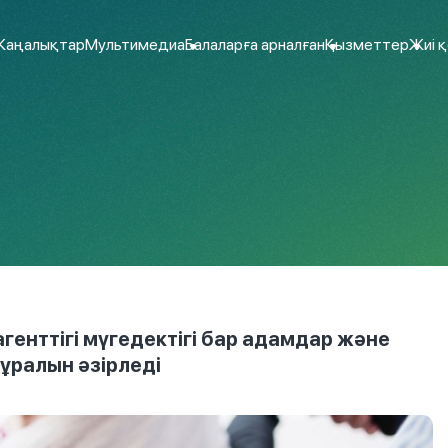
аңалықтар
Мультимедиа
Балаларға арналған
Қызметтер
Жиі 
енттігі мүгедектігі бар адамдар және
ұралын әзірледі