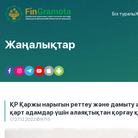
Біз туралы
Ж
Жаңалықтар
ҚР Қаржы нарығын реттеу және дамыту аг
қарт адамдар үшін алаяқтықтан қорғау қ
27.12.2022
9715