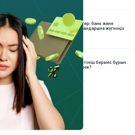
30.12.2024
Проблемалық кредиттер: банк және
микроқаржы омбудсмандарына жүгініңіз
6.03.2023
Банкроттық рәсіміне өтініш бермес бұрын
азаматтар не істеуі керек?