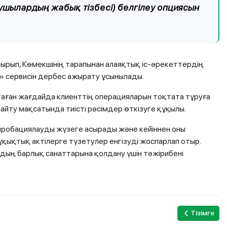
лушылардың жабық тізбесі) белгілеу опциясын
тырып, Көмекшінің тарапынан алаяқтық іс-әрекеттердің
л» сервисін дербес ажырату ұсынылады.
аған жағдайда клиенттің операцияларын тоқтата тұруға
йту мақсатында тиісті рәсімдер өткізуге құқылы.
апробациялауды жүзеге асырады және кейіннен оны
ұқықтық актілерге түзетулер енгізуді жоспарлап отыр.
дың барлық санаттарына қолдану үшін тәжірибені
Тізімге