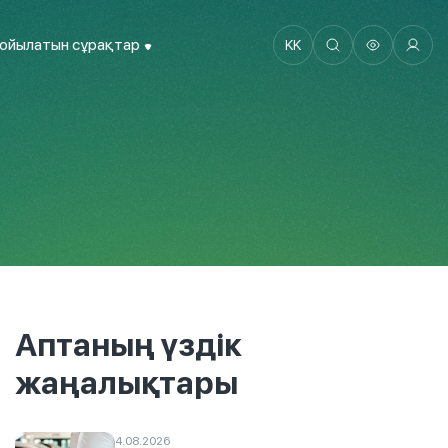
қойылатын сұрақтар
KK
Аптаның үздік
жаңалықтары
4.08.2026