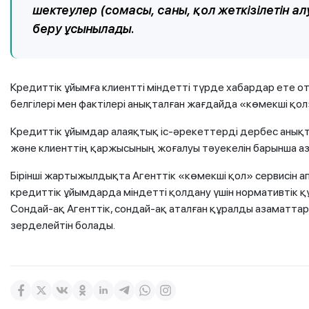
шектеулер (сомасы, саны, қол жеткізілетін а
беру ұсынылады.
Кредиттік ұйымға клиентті міндетті түрде хабардар ете о
белгілері мен фактілері анықталған жағдайда «көмекші қо
Кредиттік ұйымдар алаяқтық іс-әрекеттерді дербес анықт
және клиенттің қаржысының жоғалуы тәуекелін барынша аза
Бірінші жартыжылдықта Агенттік «көмекші қол» сервисін 
кредиттік ұйымдарда міндетті қолдану үшін нормативтік қ
Сондай-ақ Агенттік, сондай-ақ аталған құралды азаматтар
зерделейтін болады.