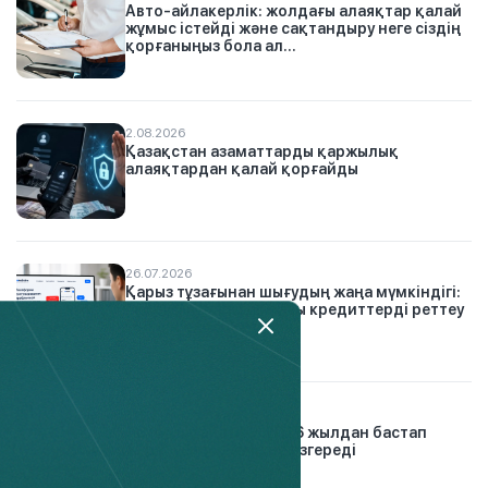
Авто-айлакерлік: жолдағы алаяқтар қалай
жұмыс істейді және сақтандыру неге сіздің
қорғаныңыз бола ал...
2.08.2026
Қазақстан азаматтарды қаржылық
алаяқтардан қалай қорғайды
26.07.2026
Қарыз тұзағынан шығудың жаңа мүмкіндігі:
Finkelisim платформасы кредиттерді реттеу
тәсілін қалай өзг...
21.01.2026
Автосақтандыру: 2026 жылдан бастап
жүргізушілер үшін не өзгереді