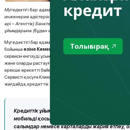
кредит
Мүгедектігі бар адамдарды және қарт адамдарды алаяқтық
инженерия әдістерін қолдана отырып қорғау мақсатында 
әрі – Агенттік) Банктерге, банк операцияларының жекел
ұйымдарына (бұдан әрі – кредиттік ұйымдар) арналған
әд
Мүгедектігі бар адам немесе қарт адам (бұдан әрі – клиен
Толығырақ
бойынша
өзіне Көмекші тағайындау
мүмкіндігіне ие бол
сервисін енгізуді ұсынады. Көмекші, өз кезегінде, жоспар
және оларды растауға немесе қабылдамауға мүмкіндік алад
ерекше әрекетті байқаса және ол алаяқтық болып шықса, о
Сервисті қосуға Клиенттің өзі ғана бастамашы бола алады,
жағдайда, кредиттік ұйымдарға өтінішті ықтимал алаяқты
Кредиттік ұйымдарға клиентке кредиттік ұй
мобильді қосымшадағы жеке кабинетте шотта
салымдар немесе карталарды жария етпеу,