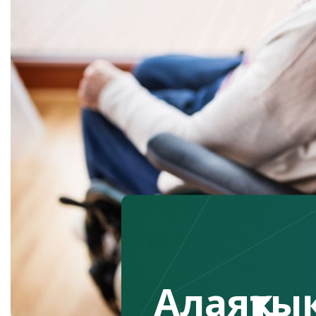
Алаяқтық