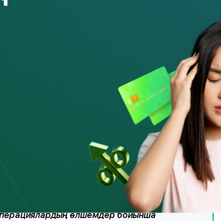
тың сан алуан түрлерінен, оның ішінде әлеуметтік
ҚР Қаржы нарығын реттеу және дамыту агенттігі (бұдан
еген түрлерін жүзеге асыратын ұйымдарға, микроқаржы
істемелік ұсынымдар
әзірледі.
т) кредиттік ұйымның басқа клиентімен уағдаластық
ған жағдайда, Агенттік кредиттік ұйымдарға «көмекші қол»
ланып отырған онлайн-операциялар туралы хабарлама алуға
ы. Егер клиент тағайындаған Көмекші қандай да бір
л Клиентке ескерту жасап, транзакцияны тоқтата алады.
 ал мұндай қызметті тоқтату туралы сұраныс түскен
қ тұрғысынан тексеру ұсынылады.
ымның ресми интернет-ресурсында және
рды (барлық шоттар немесе жеке),
 операциялардың өлшемдер бойынша