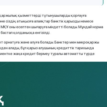
 қаржылық қызметтерді тұтынушыларды қорғауға
және сіздің атыңызға алаяқтар банктік қарызды немесе
 МҚҰ оны есептен шығаруға міндетті болады. Мұндай норма
бастап қолданысқа енгізілді.
ет орнатуға және алуға болады. Банктер мен микроқаржы
рден алады, бұл қарыз алушының кредиттік тарихында
м клиентке жаңа кредит бермеу туралы автоматты түрде
екенін ескеру маңызды – әрбір адам мұны өз
ыға «Стоп-кредит» сервисін орнатуды
өн.