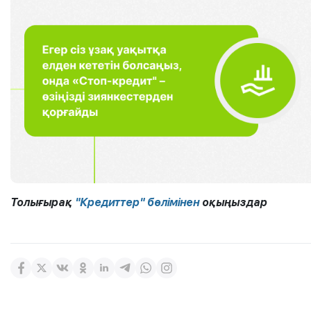
Толығырақ
"Кредиттер" бөлімінен
оқыңыздар