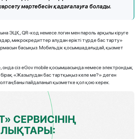
көрсету мәртебесін қадағалауға болады.
тына ЭЦҚ, QR-код немесе логин мен пароль арқылы кіруге
здар, микрокредиттер алудан ерікті түрде бас тарту»
ырмасын басыңыз. Мобильдік қосымшадағыдай, қызмет
е, онда сіз eGov mobile қосымшасында немесе электрондық
, бірақ «Жазылудан бас тартқыңыз келе ме?» деген
олтаңбаны пайдаланып қызметке қол қою керек.