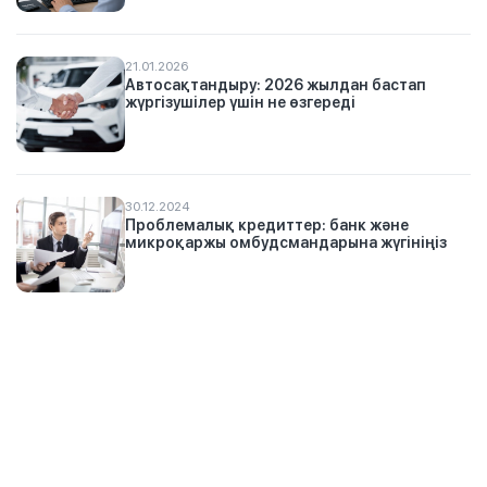
21.01.2026
Автосақтандыру: 2026 жылдан бастап
жүргізушілер үшін не өзгереді
30.12.2024
Проблемалық кредиттер: банк және
микроқаржы омбудсмандарына жүгініңіз