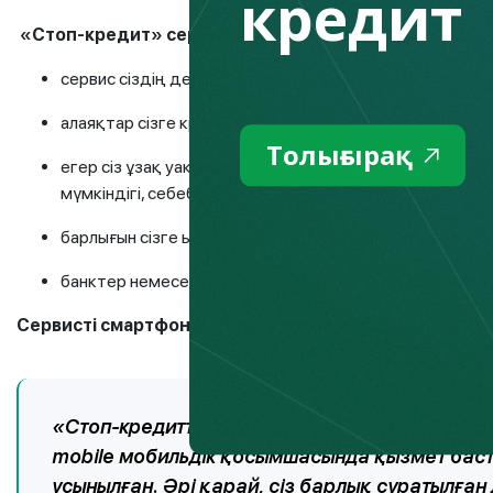
кредит
«Стоп
-
кредит»
сервисінің артықшылықтары
:
сервис сіздің дербес деректеріңізді сенімді түрде қ
алаяқтар сізге кредитті ресімдей алмайды, себебі сі
Толығырақ
егер сіз ұзақ уақытқа елден кететін болсаңыз, онда
мүмкіндігі, себебі шетелде болған кезде форс-мажо
барлығын сізге ыңғайлы кез келген уақытта онлайн р
банктер немесе МҚҰ сізді кредиттер мен қарыздар 
Сервисті
смартфон
және компьютер арқылы қалай п
«Стоп-кредитті» ресімдеу өте оңай, ол бірн
mobile мобильдік қосымшасында қызмет баст
ұсынылған. Әрі қарай, сіз барлық сұратылған 