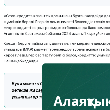
«Стоп-кредит» клиенттік қосымшаны бұзған жағдайда да
мүмкіндік береді. Егер сіз осы қызметті белсенді етсеңіз 
микрокредитті заңсыз ресімдеген болса, онда банк немесе
Агенттіктің бастамасы бойынша 2024 жылғы 1 қыркүйектен 
Кредит беруге тыйым салуды кез келген мерзімге шексіз р
ұйымдары (МҚҰ) қызметті белсендіру туралы ақпаратты бі
көрсетіледі. Егер бас тарту белгісі болса, кредиттік ұйы
шешім қабылдайды.
Бұл қызметті басқа адамға қосу мүмкін емес 
бетінше жасауы керек. Сондықтан шамалы ақ
Алаяқтық
ұсынатын әр түрлі «делдалдарға» сенбеген ж