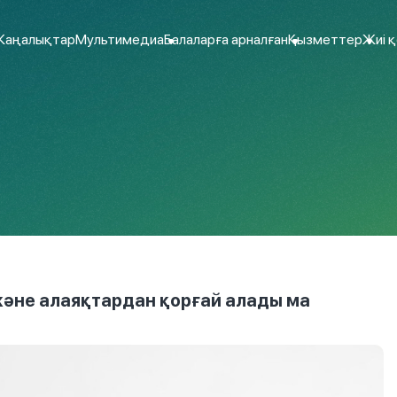
аңалықтар
Мультимедиа
Балаларға арналған
Қызметтер
Жиі 
және алаяқтардан қорғай алады ма