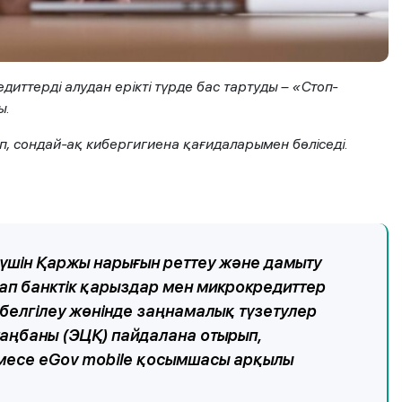
иттерді алудан ерікті түрде бас тартуды – «Стоп-
ы.
іп, сондай-ақ кибергигиена қағидаларымен бөліседі.
үшін Қаржы нарығын реттеу және дамыту
стап банктік қарыздар мен микрокредиттер
ы белгілеу жөнінде заңнамалық түзетулер
аңбаны (ЭЦҚ) пайдалана отырып,
месе eGov mobile қосымшасы арқылы