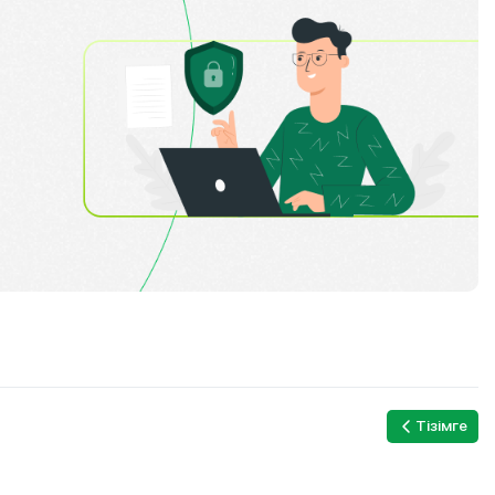
Тізімге