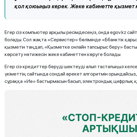
қол қоюыңыз керек. Жеке кабинетте қызмет 
Егер сіз компьютер арқылы ресімдесеңіз, онда egov.kz сай
болады. Сол жақта «Сервистер» бөлімінде «Ббанктік қары
қызметін таңдап, «Қызметке онлайн тапсырыс беру» баст
көрсету нәтижесін жеке кабинеттен көруге болады.
Егер сіз кредиттер беруді шектеуді алып тастағыңыз келс
үкіметтің сайтында сондай әрекет алгоритмін орындайсыз
сұраққа «Иә» бастырмасын басып, электрондық цифрлық қ