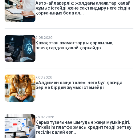
Авто-айлакерлік: жолдағы алаяқтар қалай
жұмыс істейді және сақтандыру неге сіздің
қорғаныңыз бола ал...
2.08.2026
Қазақстан азаматтарды қаржылық
алаяқтардан қалай қорғайды
7.08.2026
«Алдымен өзіңе төле»: неге бұл қағида
бәріне бірдей жұмыс істемейді
26.07.2026
Қарыз тұзағынан шығудың жаңа мүмкіндігі:
Finkelisim платформасы кредиттерді реттеу
тәсілін қалай өзг...