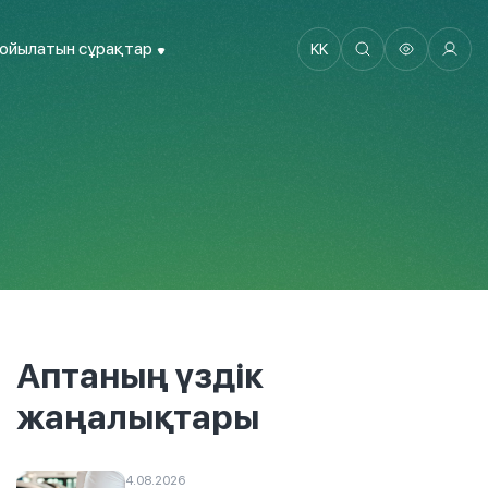
қойылатын сұрақтар
KK
Аптаның үздік
жаңалықтары
4.08.2026