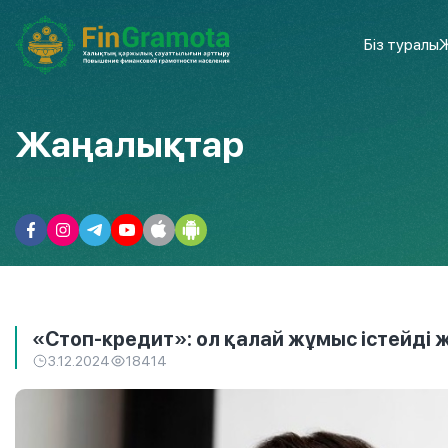
Біз туралы
Ж
Жаңалықтар
«Стоп-кредит»: ол қалай жұмыс істейді 
3.12.2024
18414