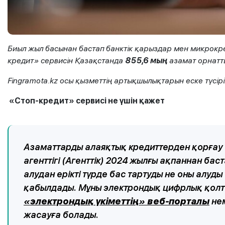
Биыл жыл басынан бастап банктік қарыздар мен микрокред
кредит» сервисін Қазақстанда
855,6 мың
азамат орнатт
Fingramota.kz осы қызметтің артықшылықтарын еске түсір
«Стоп-кредит»
сервисі не үшін қажет
Азаматтарды алаяқтық кредиттерден қорғау 
агенттігі (Агенттік) 2024 жылғы ақпаннан ба
алудан ерікті түрде бас тартуды не оны алуд
қабылдады. Мұны электрондық цифрлық қолт
«
электрондық
үкіметтің
»
веб-порталы
не
жасауға болады.