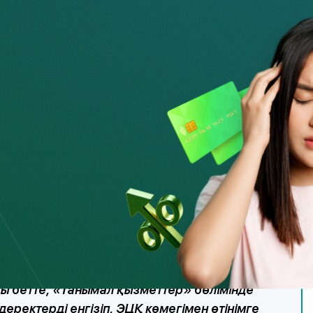
орғайды;
зде дербес кредиттік есебіңізде көрсетілген тыйым бар;
 «Стоп-кредит" – өзіңізді зиянкестерден қорғаудың жақсы
рлық жағдайларға дереу түрде ден қою өте қиын болады;
ежимінде жасауға болады;
қызықтырмайтындығы туралы ақпаратты бірден алады.
айдалануға болады
еше рет басу арқылы жүзеге асырылады: eGov
ы бетте, «Танымал қызметтер» бөлімінде
деректерді енгізіп, ЭЦҚ көмегімен өтінімге