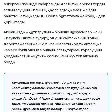
өзгергені жөнінде хабарлайды. Алаяқтық әрекеттердің
алдын алу үшін «банктің қауіпсіздік қызметі» сіздің
банктік шотыңызды 180 күнге бұғаттауға мәжбүр, - деп
қорқытады.
Ақшаңызды «құтқарудың» бірнеше нұсқасы бар – оны
«қауіпсіз» шотқа аудару, ол үшін карточканың толық
деректемелері мен SMS-пен келетін кодты айтсаңыз
немесе бүкіл әлемде онлайн-алаяқтармен күресу үшін
қолданылатын «құпия» қосымшаны жүктеп алсаңыз
болды.
Бұл жерде олардың діттегені - AnyDesk және
TeamViewer, олардың көмегімен алаяқтар қашықтан
кез келген құрылғыға қосылып, оларды басқара
алады. AnyDesk-ті іздеу функциясынан «қолдау» сөзін
теріп, Play Market немесе App Store-дің кез келген
ресми дүкенінен табуға болады. «AnyDesk деп