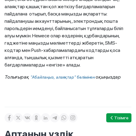
алаяқтар қашықтан қол жеткізу бағдарламаларын
пайдалана отырып, басқа маңызды ақпаратты:
пайдаланушы аккаунттарының, электрондық пошта
парольдерін иемденуі, байланысатын тұлғаларды біліп
алуы мүмкін. Немесе олар өздерінің құрбандарының
гаджетіне маңызды мәліметтерді жіберетін, SMS-
кодтар мен Push-хабарламалардағы кодтарды қоса
алғанда, тыңшылық қызметті атқаратын
бағдарламаларды «енгізе» алады.
Толығырақ
оқыңыздар
"Абайлаңыз, алаяқтар" бөлімінен
Тізімге
Аптаның үздік