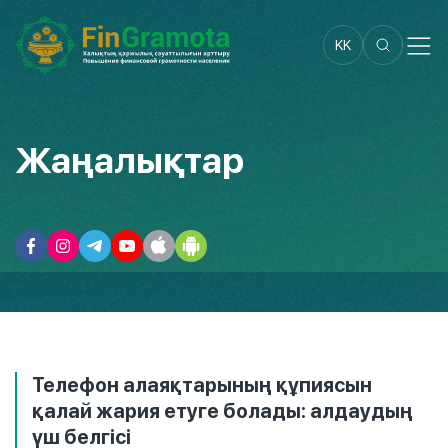
KK
Жаңалықтар
Телефон алаяқтарының құпиясын
қалай жария етуге болады: алдаудың
үш белгісі