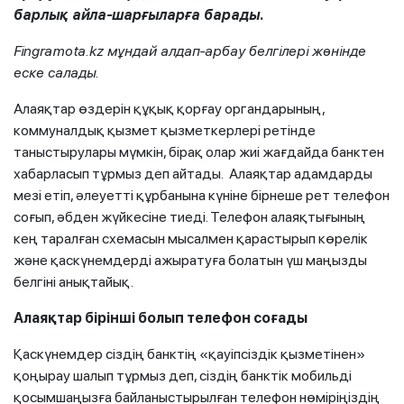
барлық айла-шарғыларға барады.
Fingramota.kz мұндай алдап-арбау белгілері жөнінде
еске салады.
Алаяқтар өздерін құқық қорғау органдарының,
коммуналдық қызмет қызметкерлері ретінде
таныстырулары мүмкін, бірақ олар жиі жағдайда банктен
хабарласып тұрмыз деп айтады. Алаяқтар адамдарды
мезі етіп, әлеуетті құрбанына күніне бірнеше рет телефон
соғып, әбден жүйкесіне тиеді. Телефон алаяқтығының
кең таралған схемасын мысалмен қарастырып көрелік
және қаскүнемдерді ажыратуға болатын үш маңызды
белгіні анықтайық.
Алаяқтар бірінші болып телефон соғады
Қаскүнемдер сіздің банктің «қауіпсіздік қызметінен»
қоңырау шалып тұрмыз деп, сіздің банктік мобильді
қосымшаңызға байланыстырылған телефон нөміріңіздің