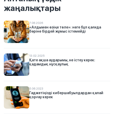
жаңалықтары
7.08.2026
«Алдымен өзіңе төле»: неге бұл қағида
бәріне бірдей жұмыс істемейді
13.02.2025
Қате ақша аударымы, не істеу керек:
қадамдық нұсқаулық
5.06.2023
Гаджетіңізді кибершабуылдардан қалай
қорғау керек