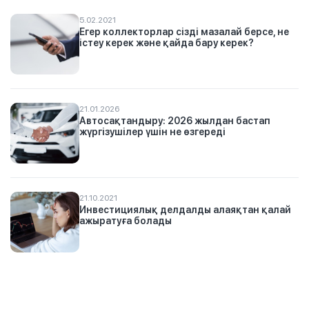
5.02.2021
Егер коллекторлар сізді мазалай берсе, не
істеу керек және қайда бару керек?
21.01.2026
Автосақтандыру: 2026 жылдан бастап
жүргізушілер үшін не өзгереді
21.10.2021
Инвестициялық делдалды алаяқтан қалай
ажыратуға болады