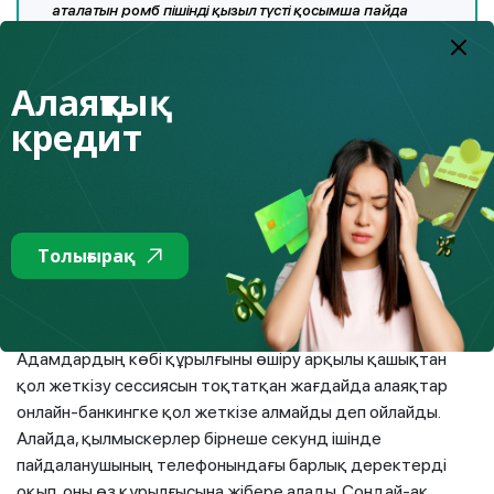
аталатын ромб пішінді қызыл түсті қосымша пайда
болады, оған басасыз да орнатасыз. Бұл біздің
алаяқтыққа қарсы күрес жөніндегі ресми
қосымшамыз», – бұл алаяқтардың үнемі айтатын
Алаяқтық
сөздері.
кредит
КЕҢЕС:
қоңырау шалып, бірден ақша жайында әңгіме
қозғаған адамға, ол өзін кім болып таныстырса да
сенбеңіз. Бейтаныс адамның айтқанын істеп, ол айтқан
Толығырақ
нұсқауларды орындамаңыз, әсіресе оған өзіңіз туралы
ақпарат бермеңіз.
Күмән туғызатын қосымшаларды жүктемеңіз!
Адамдардың көбі құрылғыны өшіру арқылы қашықтан
қол жеткізу сессиясын тоқтатқан жағдайда алаяқтар
онлайн-банкингке қол жеткізе алмайды деп ойлайды.
Алайда, қылмыскерлер бірнеше секунд ішінде
пайдаланушының телефонындағы барлық деректерді
оқып, оны өз құрылғысына жібере алады. Сондай-ақ,