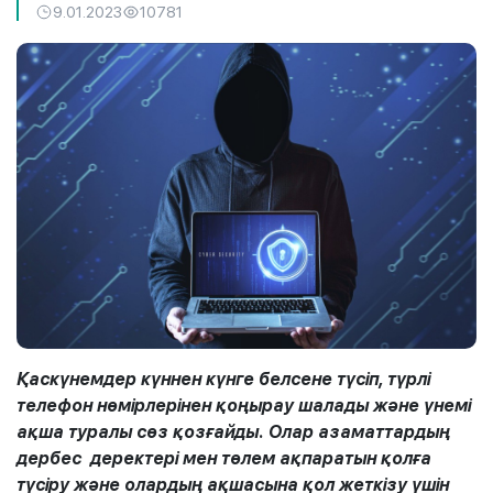
9.01.2023
10781
Қаскүнемдер күннен күнге белсене түсіп, түрлі
телефон нөмірлерінен қоңырау шалады және үнемі
ақша туралы сөз қозғайды. Олар азаматтардың
дербес деректері мен төлем ақпаратын қолға
түсіру және олардың ақшасына қол жеткізу үшін