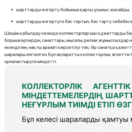
шарттарды өзгерту бойынша қарсы ұсыныс жасайды;
шарттарды өзгертуге бас тартып, бас тарту себебін н
Шешім қабылдау кезінде коллекторлар ішкі құжаттарды ба
борышкерлердің санаттары, мысалы, ресми жұмыссыздар н
екендігінің нақты аражігі көрсетілуі тиіс. Әр санатқа қаж
шаралары енгізілген. Бұл ақпаратты коллекторлық агентті
орналастыруға міндетті.