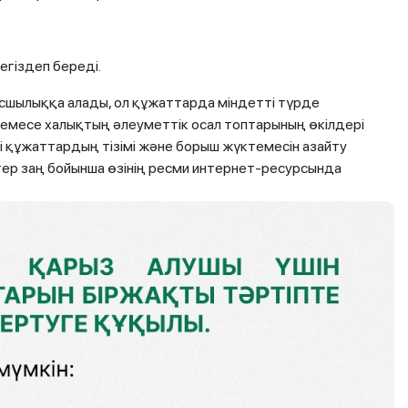
егіздеп береді.
сшылыққа алады, ол құжаттарда міндетті түрде
емесе халықтың әлеуметтік осал топтарының өкілдері
етті құжаттардың тізімі және борыш жүктемесін азайту
ктер заң бойынша өзінің ресми интернет-ресурсында