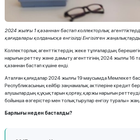
2024 жылғы 1 қазаннан бастап коллекторлық агенттікте
қағидалары қолданысқа енгізілді Енгізілген жаңалықтард
Коллекторлық агенттіктердің жеке тұлғалардың берешегі
нарығын реттеу және дамыту агенттігінің 2024 жылғы 16 т
қазаннан бастап күшіне енді.
Аталған қағидалар 2024 жылғы 19 маусымда Мемлекет ба
Республикасының кейбір заңнамалық актілеріне кредит бер
алушылардың құқықтарын қорғау, қаржы нарығын реттеуді 
бойынша өзгерістер мен толықтырулар енгізу туралы» жаңа
Барлығы
неден
басталды
?