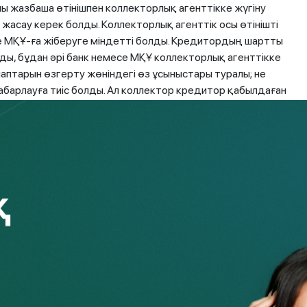
 жазбаша өтінішпен коллекторлық агенттікке жүгіну
 жасау керек болды. Коллекторлық агенттік осы өтінішті
е МҚҰ-ға жіберуге міндетті болды. Кредитордың шартты
ады, бұдан әрі банк немесе МҚҰ коллекторлық агенттікке
лаптарын өзгерту жөніндегі өз ұсыныстары туралы; не
хабарлауға тиіс болды. Ал коллектор кредитор қабылдаған
ге хабарлауға тиіс.
шкерлерге мынадай мерзім ішінде өз міндеттемелерін
а міндетті:
үшін: күнтізбелік 20 күн ішінде;
шарты бойынша құқықтарды алған сәттен бастап
заматтардың кредиттер бойынша берешегін реттеу
ен уақытта
(бұрын 30 күн ішінде болған) коллекторлық