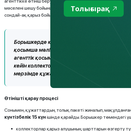
агенттікке өтініш беруге құқылы. Өтініште өзінің қарыз б
Толығырақ
мәселені шешу бойынша өз ұсыныстарын көрсету қажет. Бұдан
сондай-ақ қарыз бойынша төлемдерді төлей алмайтынын р
Борышкерде коллекторлар ол мәліметтер мен
қосымша мәліметтер жинауға уақыт беріледі. 
агенттік қосымша ақпаратты талап етуге
10 
кейін коллекторлар қосымша мәліметтер тала
мерзімде құжаттарды тапсырмау борышкердің 
Өтінішті қарау процесі
Сонымен, құжаттардың толық пакеті жиналып, мақұлданғанн
күнтізбелік 15 күн
ішінде қарайды. Борышкер төмендегі үш 
коллекторлар қарыз алушының шарттарын өзгерту ту