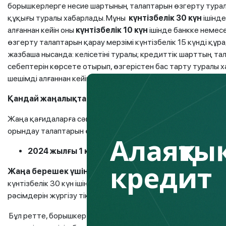
борышкерлерге несие шартының талаптарын өзгерту туралы
құқығы туралы хабарлады. Мұны
күнтізбелік 30 күн
ішінде
алғаннан кейін оны
күнтізбелік 10 күн
ішінде банкке немес
өзгерту талаптарын қарау мерзімі күнтізбелік 15 күнді құр
жазбаша нысанда: келісетіні туралы; кредиттік шарттың та
себептерін көрсете отырып, өзгерістен бас тарту туралы 
шешімді алғаннан кейін
күнтізбелік 10 күн
ішінде борышкер
Қандай жаңалықтар енгізілді?
Жаңа қағидаларға сәйкес, коллекторлық агенттіктер боры
орындау талаптарын өзгертуге құқығы бар екенін хабарлауғ
Алаяқтық
2024 жылғы 1 қазанға дейін
сатып алынған берешек 
кредит
Жаңа берешек үшін:
банктік қарыз немесе микрокредит 
күнтізбелік 30 күн ішінде. Осылайша коллекторлар үшін а
рәсімдерін жүргізу тікелей міндеті енгізілді.
Бұл ретте, борышкер хабарламаны алғаннан кейін
кез келг