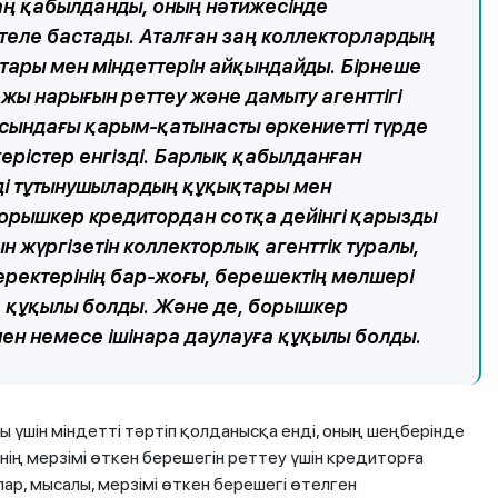
аң қабылданды, оның нәтижесінде
еле бастады. Аталған заң коллекторлардың
тары мен міндеттерін айқындайды. Бірнеше
жы нарығын реттеу және дамыту агенттігі
асындағы қарым-қатынасты өркениетті түрде
ерістер енгізді. Барлық қабылданған
ді тұтынушылардың құқықтары мен
борышкер кредитордан сотқа дейінгі қарызды
н жүргізетін коллекторлық агенттік туралы,
ректерінің бар-жоғы, берешектің мөлшері
е құқылы болды. Және де, борышкер
мен немесе ішінара даулауға құқылы болды.
 үшін міндетті тәртіп қолданысқа енді, оның шеңберінде
нің мерзімі өткен берешегін реттеу үшін кредиторға
лар, мысалы, мерзімі өткен берешегі өтелген