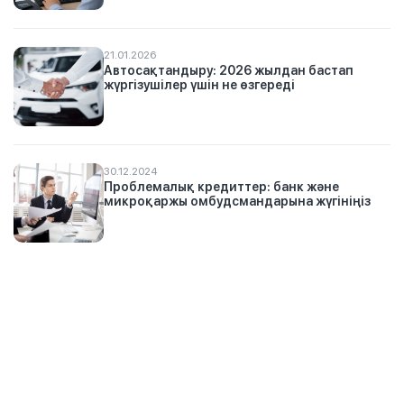
21.01.2026
Автосақтандыру: 2026 жылдан бастап
жүргізушілер үшін не өзгереді
30.12.2024
Проблемалық кредиттер: банк және
микроқаржы омбудсмандарына жүгініңіз