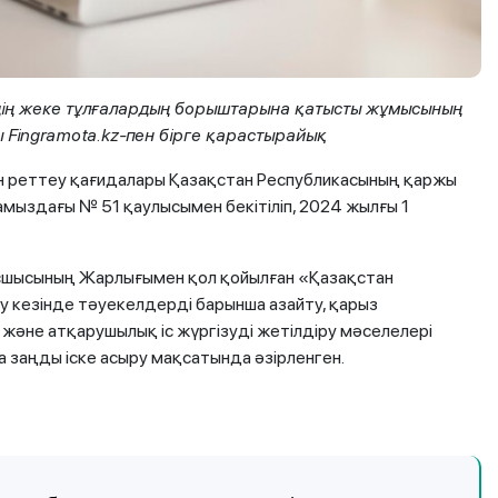
рдің жеке тұлғалардың борыштарына қатысты жұмысының
ы Fingramota.kz-пен бірге қарастырайық
н реттеу қағидалары Қазақстан Республикасының қаржы
амыздағы № 51 қаулысымен бекітіліп, 2024 жылғы 1
сшысының Жарлығымен қол қойылған «Қазақстан
у кезінде тәуекелдерді барынша азайту, қарыз
және атқарушылық іс жүргізуді жетілдіру мәселелері
 заңды іске асыру мақсатында әзірленген.