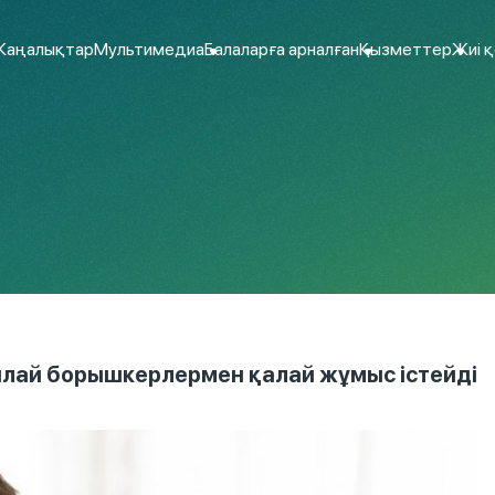
аңалықтар
Мультимедиа
Балаларға арналған
Қызметтер
Жиі 
ылай борышкерлермен қалай жұмыс істейді