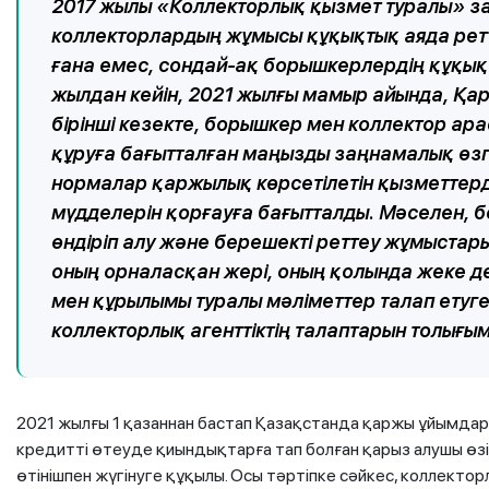
2017 жылы «Коллекторлық қызмет туралы» з
коллекторлардың жұмысы құқықтық аяда ретт
ғана емес, сондай-ақ борышкерлердің құқық
жылдан кейін, 2021 жылғы мамыр айында, Қар
бірінші кезекте, борышкер мен коллектор ар
құруға бағытталған маңызды заңнамалық өзг
нормалар қаржылық көрсетілетін қызметтер
мүдделерін қорғауға бағытталды. Мәселен, 
өндіріп алу және берешекті реттеу жұмыстары
оның орналасқан жері, оның қолында жеке де
мен құрылымы туралы мәліметтер талап етуг
коллекторлық агенттіктің талаптарын толығы
2021 жылғы 1 қазаннан бастап Қазақстанда қаржы ұйымдары
кредитті өтеуде қиындықтарға тап болған қарыз алушы өзі
өтінішпен жүгінуге құқылы. Осы тәртіпке сәйкес, коллектор