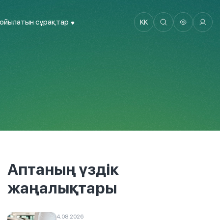
қойылатын сұрақтар
KK
Аптаның үздік
жаңалықтары
4.08.2026