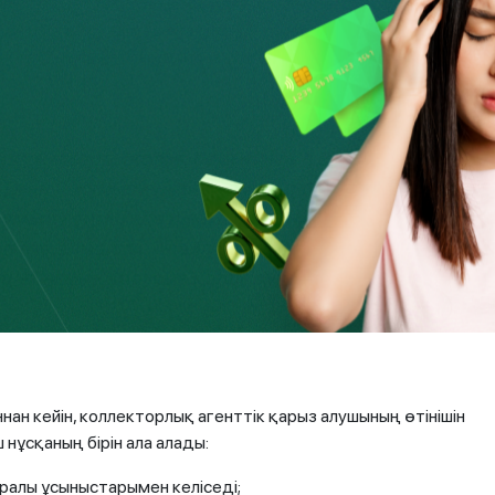
ойынша міндеттемелерін орындай алмайтын себебін және
 басқа, борышкер өтінішке кірісінің азайғанын көрсететін,
астайтын құжаттарды қоса ұсынады.
 құжаттарды толық бермеді деп санаса,
Оған 5 жұмыс күні беріледі, ал коллекторлық
жұмыс күні
ішінде құқылы. Осы мерзімнен
п ете алмайды. Алайда, көрсетілген
өтінішін қараусыз қалдыруға негіз болады.
ан кейін, коллекторлық агенттік қарыз алушының өтінішін
нұсқаның бірін ала алады:
ралы ұсыныстарымен келіседі;