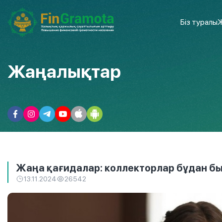
Біз туралы
Ж
Жаңалықтар
Жаңа қағидалар: коллекторлар бұдан б
13.11.2024
26542