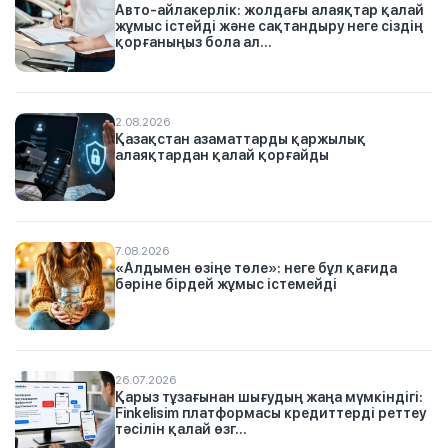
Авто-айлакерлік: жолдағы алаяқтар қалай
жұмыс істейді және сақтандыру неге сіздің
қорғаныңыз бола ал...
2.08.2026
Қазақстан азаматтарды қаржылық
алаяқтардан қалай қорғайды
7.08.2026
«Алдымен өзіңе төле»: неге бұл қағида
бәріне бірдей жұмыс істемейді
26.07.2026
Қарыз тұзағынан шығудың жаңа мүмкіндігі:
Finkelisim платформасы кредиттерді реттеу
тәсілін қалай өзг...