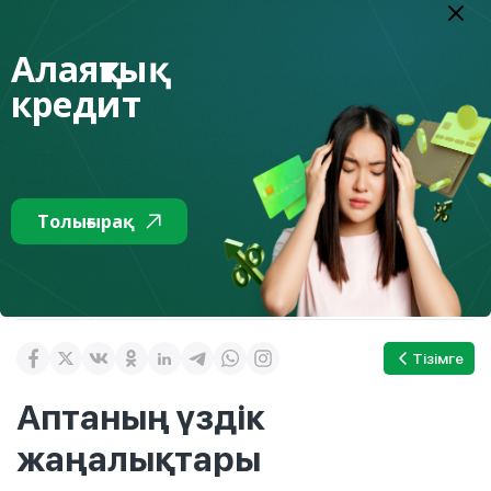
салдары жайында біраз айтып береді. Біреулері бұл
ақшаның соңғы ақшасы екенін, біреулері жұмысынан
айрылғанын және т.б. жайында айта бастайды. Бұл – сізді
Алаяқтық
алдарқатудың белгісі. Ал расында, ешқандай да ақша
кредит
аударылмаған. Ал SMS сіздің банкингіңіздің нөміріне өте
ұқсас болғанмен, басқа нөмірден келді. Сонымен бірге
шотыңызға расында да ақша түскен-түспегенін жеке
кабинетіңіз және аударымдар тарихы арқылы білуге
болады.
Толығырақ
Толығырақ
оқыңыздар.
мына бөлімнен
Тізімге
Аптаның үздік
жаңалықтары