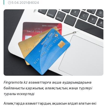
5.04.2021
8324
Fingramota.kz азаматтарға ақша аударымдарына
байланысты қаржылық алаяқтықтың жаңа түрлері
туралы ескертеді
Алаяқтарда азаматтардың ақшасын алдап алатын екі