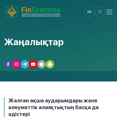
KK
Жаңалықтар
Жалған ақша аударымдары және
әлеуметтік алаяқтықтың басқа да
әдістері