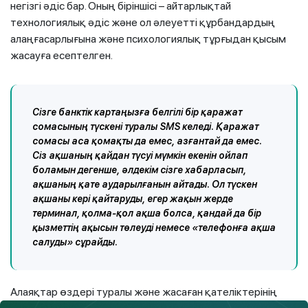
негізгі әдіс бар. Оның біріншісі – айтарлықтай
технологиялық әдіс және ол әлеуетті құрбандардың
алаңғасарлығына және психологиялық тұрғыдан қысым
жасауға есептелген.
Сізге банктік картаңызға белгілі бір қаражат
сомасының түскені туралы SMS келеді. Қаражат
сомасы аса қомақты да емес, азғантай да емес.
Сіз ақшаның қайдан түсуі мүмкін екенін ойлап
боламын дегенше, әлдекім сізге хабарласып,
ақшаның қате аударылғанын айтады. Ол түскен
ақшаны кері қайтаруды, егер жақын жерде
терминал, қолма-қол ақша болса, қандай да бір
қызметтің ақысын төлеуді немесе «телефонға ақша
салуды» сұрайды.
Алаяқтар өздері туралы және жасаған қателіктерінің