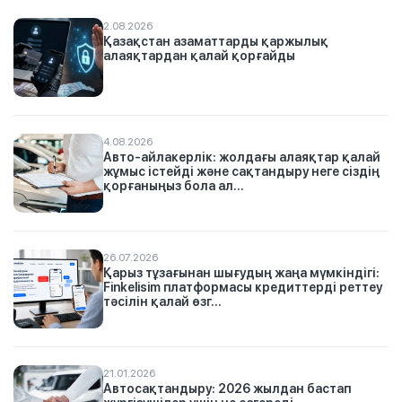
2.08.2026
Қазақстан азаматтарды қаржылық
алаяқтардан қалай қорғайды
4.08.2026
Авто-айлакерлік: жолдағы алаяқтар қалай
жұмыс істейді және сақтандыру неге сіздің
қорғаныңыз бола ал...
26.07.2026
Қарыз тұзағынан шығудың жаңа мүмкіндігі:
Finkelisim платформасы кредиттерді реттеу
тәсілін қалай өзг...
21.01.2026
Автосақтандыру: 2026 жылдан бастап