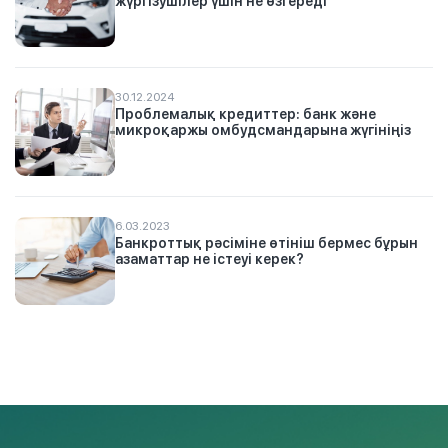
жүргізушілер үшін не өзгереді
30.12.2024
Проблемалық кредиттер: банк және
микроқаржы омбудсмандарына жүгініңіз
6.03.2023
Банкроттық рәсіміне өтініш бермес бұрын
азаматтар не істеуі керек?