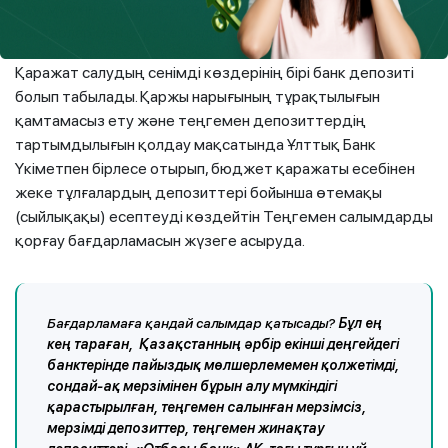
етуі мүмкін. Ең дұрысы көбірек тартымды ұзақ мерзімді
бағдарлар мен стратегияларды ұстану.
Қаражат салудың сенімді көздерінің бірі банк депозиті
болып табылады. Қаржы нарығының тұрақтылығын
қамтамасыз ету және теңгемен депозиттердің
тартымдылығын қолдау мақсатында Ұлттық Банк
Үкіметпен бірлесе отырып, бюджет қаражаты есебінен
жеке тұлғалардың депозиттері бойынша өтемақы
(сыйлықақы) есептеуді көздейтін Теңгемен салымдарды
қорғау бағдарламасын жүзеге асыруда.
Бағдарламаға қандай салымдар қатысады?
Бұл ең
кең тараған, Қазақстанның әрбір екінші деңгейдегі
банктерінде пайыздық мөлшерлемемен қолжетімді,
сондай-ақ мерзімінен бұрын алу мүмкіндігі
қарастырылған, теңгемен салынған мерзімсіз,
мерзімді депозиттер, теңгемен жинақтау