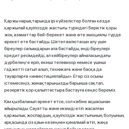
Қаржы нарықтарында ірі күйзелістер болған кезде
қаржылай қауіпсіздік жастығы түріндегі беріктік қоры
жоқ азаматтар бей-берекет және өте эмоциялы түрде
әрекет ете бастайды. Шетел валютасын алу үшін
біреулер салымдарын ала бастайды, енді біреулері
кредит ресімдейді, ал кейбіреулері айналасындағы
дүрбелеңге еріп, екінші телевизор немесе үшінші
гаджетті сатып алып, техникаға және басқа да
тауарларға «инвестициялайды». Егер сіз осыны
істемесеңіз, жинақтарыңызды барынша сақтап,
резервтік қор қалыптастыра бастауға кеңес береміз.
Кім қызбаланып әрекет етсе, сол көбіне ақшасынан
айырылады. Сауатты және икемді етіп жасалған
қаржылық жоспардың, қауіпсіздік жастығының болуының
арқасында сіз қиын кезеңнен қиналмай өтіп, жаңа