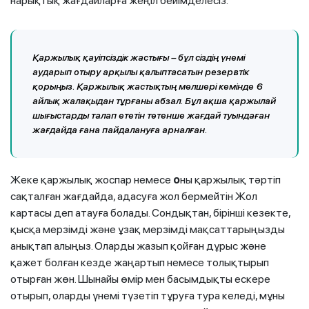
нарықтық жағдайларға жеңіл бейімделесіз.
Қаржылық қауіпсіздік жастығы – бұл сіздің үнемі
аударып отыру арқылы қалыптасатын резервтік
қорыңыз. Қаржылық жастықтың мөлшері кемінде 6
айлық жалақыдан тұрғаны абзал. Бұл ақша қаржылай
шығыстарды талап ететін төтенше жағдай туындаған
жағдайда ғана пайдалануға арналған.
Жеке қаржылық жоспар немесе
о
ны қаржылық тәртіп
сақталған жағдайда, адасуға жол бермейтін Жол
картасы деп атауға болады. Сондықтан, бірінші кезекте,
қысқа мерзімді және ұзақ мерзімді мақсаттарыңызды
анықтап алыңыз. Оларды жазып қойған дұрыс және
қажет болған кезде жаңартып немесе толықтырып
отырған жөн. Шынайы өмір мен басымдықты ескере
отырып, оларды үнемі түзетіп тұруға тура келеді, мұны