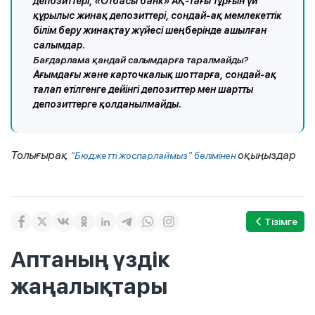
депозиттері, «Отбасы банк» АҚ-тағы тұрғын үй
құрылыс жинақ депозиттері, сондай-ақ мемлекеттік
білім беру жинақтау жүйесі шеңберінде ашылған
салымдар.
Бағдарлама қандай салымдарға таралмайды?
Ағымдағы және карточкалық шоттарға, сондай-ақ
талап етілгенге дейінгі депозиттер мен шартты
депозиттерге қолданылмайды.
Толығырақ
оқыңыздар
"Бюджетті жоспарлаймыз" бөлімінен
Тізімге
Аптаның үздік
жаңалықтары