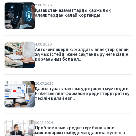
2.08.2026
Қазақстан азаматтарды қаржылық
алаяқтардан қалай қорғайды
4.08.2026
Авто-айлакерлік: жолдағы алаяқтар қалай
жұмыс істейді және сақтандыру неге сіздің
қорғаныңыз бола ал...
26.07.2026
Қарыз тұзағынан шығудың жаңа мүмкіндігі:
Finkelisim платформасы кредиттерді реттеу
тәсілін қалай өзг...
30.12.2024
Проблемалық кредиттер: банк және
микроқаржы омбудсмандарына жүгініңіз