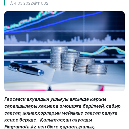
4.03.2022
11002
Геосаяси ахуалдың ушығуы аясында қаржы
сарапшылары халыққа эмоцияға берілмей, сабыр
сақтап, жинаққорларын мейлінше сақтап қалуға
кеңес беруде. Қалыптасқан ахуалды
Fingramota.kz-пен бірге қарастыралық.