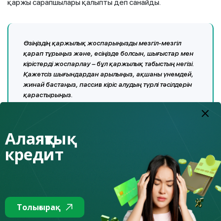
қаржы сарапшылары қалыпты деп санайды.
Өзіңіздің қаржылық жоспарыңызды мезгіл-мезгіл
қарап тұрыңыз және, есіңізде болсын, шығыстар мен
кірістерді жоспарлау – бұл қаржылық табыстың негізі.
Қажетсіз шығындардан арылыңыз, ақшаны үнемдей,
жинай бастаңыз, пассив кіріс алудың түрлі тәсілдерін
қарастырыңыз.
Биржалық индекстердің құлдырауына қызығушылық
Алаяқтық
танытқан, жаңа бастаған инвесторлар, қор нарығында
кредит
инвестициялау тәжірибесі жоқ адамдар болашақта
көңілі қалмас үшін бұл бизнесті кәсіби трейдерлерге
сеніп бергені дұрыс. Теңгерімді портфелі бар бөлшек
инвесторлар эмоцияға берілмеуі керек, олар ойланбастан
мәмілелер жасауға әкелуі және болашақта
Толығырақ
инвестициялардың қаржылық нәтижелеріне теріс әсер