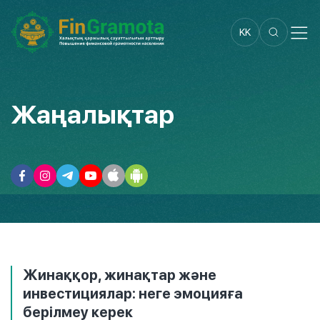
KK
Жаңалықтар
Жинаққор, жинақтар және
инвестициялар: неге эмоцияға
берілмеу керек