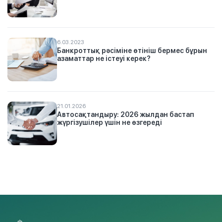
6.03.2023
Банкроттық рәсіміне өтініш бермес бұрын
азаматтар не істеуі керек?
21.01.2026
Автосақтандыру: 2026 жылдан бастап
жүргізушілер үшін не өзгереді