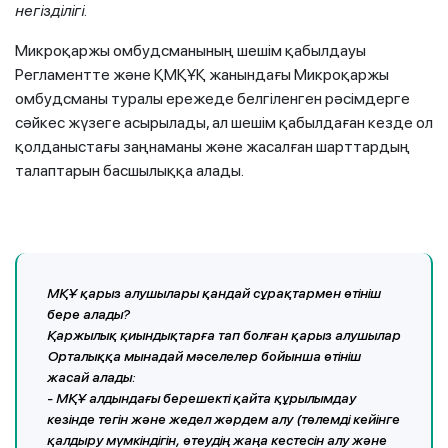
негізділігі
.
Микроқаржы омбудсманының шешім қабылдауы
Регламентте және ҚМҚҰҚ жанындағы Микроқаржы
омбудсманы туралы ережеде белгіленген рәсімдерге
сәйкес жүзеге асырылады, ал шешім қабылдаған кезде ол
қолданыстағы заңнаманы және жасалған шарттардың
талаптарын басшылыққа алады.
МҚҰ қарыз алушылары қандай сұрақтармен өтініш
бере алады?
Қаржылық қиындықтарға тап болған қарыз алушылар
Орталыққа мынадай мәселелер бойынша өтініш
жасай алады:
- МҚҰ алдындағы берешекті қайта құрылымдау
кезінде тегін және жедел жәрдем алу (төлемді кейінге
қалдыру мүмкіндігін, өтеудің жаңа кестесін алу және