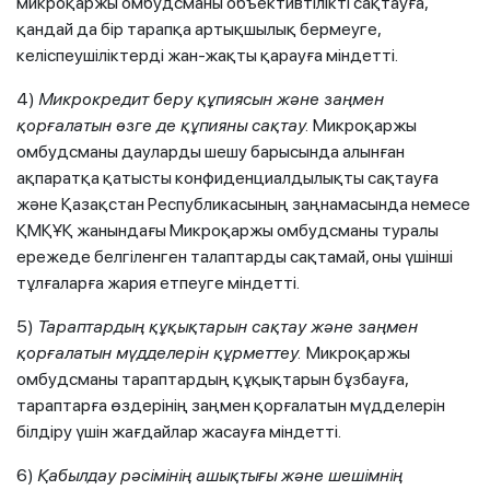
микроқаржы омбудсманы объективтілікті сақтауға,
қандай да бір тарапқа артықшылық бермеуге,
келіспеушіліктерді жан-жақты қарауға міндетті.
4)
Микрокредит беру құпиясын және заңмен
қорғалатын өзге де құпияны сақтау.
Микроқаржы
омбудсманы дауларды шешу барысында алынған
ақпаратқа қатысты конфиденциалдылықты сақтауға
және Қазақстан Республикасының заңнамасында немесе
ҚМҚҰҚ жанындағы Микроқаржы омбудсманы туралы
ережеде белгіленген талаптарды сақтамай, оны үшінші
тұлғаларға жария етпеуге міндетті.
5)
Тараптардың құқықтарын сақтау және заңмен
қорғалатын мүдделерін құрметтеу.
Микроқаржы
омбудсманы тараптардың құқықтарын бұзбауға,
тараптарға өздерінің заңмен қорғалатын мүдделерін
білдіру үшін жағдайлар жасауға міндетті.
6)
Қабылдау рәсімінің ашықтығы және шешімнің