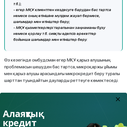
т.б.);
- егер МҚҰ клиентпен кездесуге барудан бас тартса
немесе оның өтінішіне мүлдем жауап бермесе,
шағымдар мен өтініштер беру;
- МҚҰ қызметкерлері тарапынан заңнаманы бұзу
немесе қорлау т.б. сияқты әдепсіз әрекеттер
бойынша шағымдар мен өтініштер беру.
Өз кезегінде омбудсман егер МҚҰ қарыз алушының
проблемасын шешуден бас тартса, микроқаржы ұйымы
мен қарыз алушы арасындағы микрокредит беру туралы
шарттан туындайтын дауларды реттеуге көмектеседі.
Омбудсманға жүгінер алдында не істеген дұрыс
?
Алаяқтық
Микроқаржы омбудсманына жүгінбес бұрын, алдымен
кредит
кредитормен даулы мәселені өз бетінше реттеу жөнінде