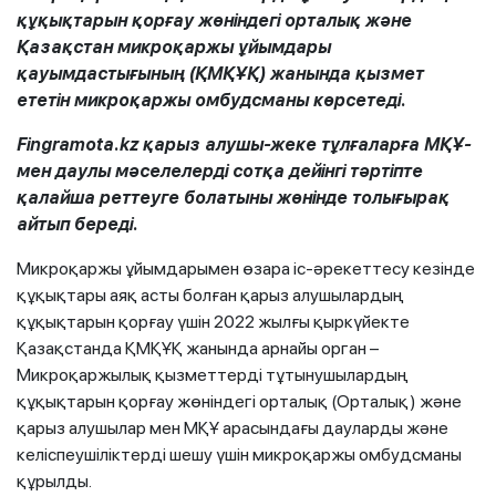
құқықтарын қорғау жөніндегі орталық және
Қазақстан микроқаржы ұйымдары
қауымдастығының (ҚМҚҰҚ) жанында қызмет
ететін микроқаржы омбудсманы көрсетеді.
Fingramota.kz қарыз алушы-жеке тұлғаларға МҚҰ-
мен даулы мәселелерді сотқа дейінгі тәртіпте
қалайша реттеуге болатыны жөнінде толығырақ
айтып береді.
Микроқаржы ұйымдарымен өзара іс-әрекеттесу кезінде
құқықтары аяқ асты болған қарыз алушылардың
құқықтарын қорғау үшін 2022 жылғы қыркүйекте
Қазақстанда ҚМҚҰҚ жанында арнайы орган –
Микроқаржылық қызметтерді тұтынушылардың
құқықтарын қорғау жөніндегі орталық (Орталық) және
қарыз алушылар мен МҚҰ арасындағы дауларды және
келіспеушіліктерді шешу үшін микроқаржы омбудсманы
құрылды.