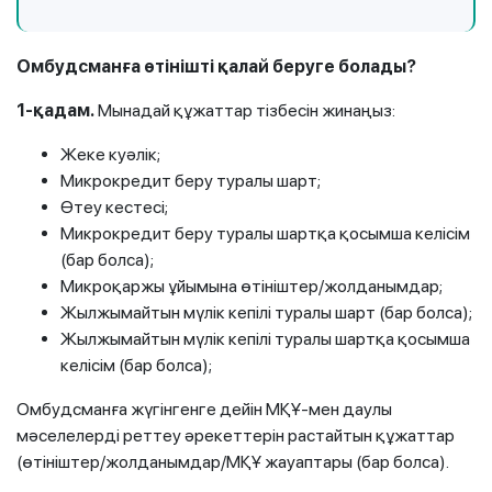
Омбудсманға өтінішті қалай беруге болады?
1-қадам.
Мынадай құжаттар тізбесін жинаңыз:
Жеке куәлік;
Микрокредит беру туралы шарт;
Өтеу кестесі;
Микрокредит беру туралы шартқа қосымша келісім
(бар болса);
Микроқаржы ұйымына өтініштер/жолданымдар;
Жылжымайтын мүлік кепілі туралы шарт (бар болса);
Жылжымайтын мүлік кепілі туралы шартқа қосымша
келісім (бар болса);
Омбудсманға жүгінгенге дейін МҚҰ-мен даулы
мәселелерді реттеу әрекеттерін растайтын құжаттар
(өтініштер/жолданымдар/МҚҰ жауаптары (бар болса).