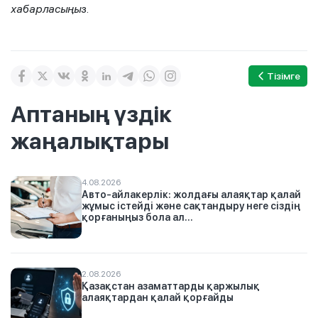
хабарласыңыз.
Тізімге
Аптаның үздік
жаңалықтары
4.08.2026
Авто-айлакерлік: жолдағы алаяқтар қалай
жұмыс істейді және сақтандыру неге сіздің
қорғаныңыз бола ал...
2.08.2026
Қазақстан азаматтарды қаржылық
алаяқтардан қалай қорғайды