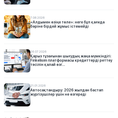
7.08.2026
«Алдымен өзіңе төле»: неге бұл қағида
бәріне бірдей жұмыс істемейді
26.07.2026
Қарыз тұзағынан шығудың жаңа мүмкіндігі:
Finkelisim платформасы кредиттерді реттеу
тәсілін қалай өзг...
21.01.2026
Автосақтандыру: 2026 жылдан бастап
жүргізушілер үшін не өзгереді