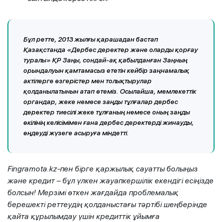
Бұл ретте, 2013 жылғы қарашадан бастап
Қазақстанда «Дербес деректер және оларды қорғау
туралы» ҚР Заңы, сондай-ақ қабылданған Заңның
орындалуын қамтамасыз ететін кейбір заңнамалық
актілерге өзгерістер мен толықтырулар
қолданылатынын атап өтеміз. Осылайша, мемлекеттік
органдар, жеке немесе заңды тұлғалар дербес
деректер тиесілі жеке тұлғаның немесе оның заңды
өкілінің келісімімен ғана дербес деректерді жинауды,
өңдеуді жүзеге асыруға міндетті.
Fingramota.kz-пен бірге қаржылық сауатты болыңыз
және кредит – бұл үлкен жауапкершілік екендігі есіңізде
болсын! Мерзімі өткен жағдайда проблемалық
берешекті реттеудің қолданыстағы тәртібі шеңберінде
қайта құрылымдау үшін кредиттік ұйымға