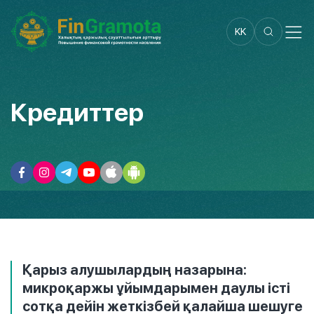
KK
Кредиттер
Қарыз алушылардың назарына:
микроқаржы ұйымдарымен даулы істі
сотқа дейін жеткізбей қалайша шешуге