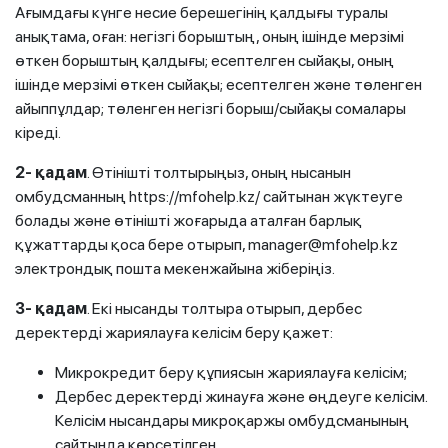
Ағымдағы күнге несие берешегінің қалдығы туралы
анықтама, оған: негізгі борыштың, оның ішінде мерзімі
өткен борыштың қалдығы; есептелген сыйақы, оның
ішінде мерзімі өткен сыйақы; есептелген және төленген
айыппұлдар; төленген негізгі борыш/сыйақы сомалары
кіреді.
2- қадам
. Өтінішті толтырыңыз, оның нысанын
омбудсманның https://mfohelp.kz/ сайтынан жүктеуге
болады және өтінішті жоғарыда аталған барлық
құжаттарды қоса бере отырып, manager@mfohelp.kz
электрондық пошта мекенжайына жіберіңіз.
3- қадам
. Екі нысанды толтыра отырып, дербес
деректерді жариялауға келісім беру қажет:
Микрокредит беру құпиясын жариялауға келісім;
Дербес деректерді жинауға және өңдеуге келісім.
Келісім нысандары микроқаржы омбудсманының
сайтында көрсетілген.