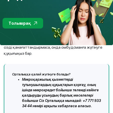
шаралар қабылдау қажет. Ол үшін жазбаша немесе
электронды түрде жазылған өтінішпен микроқаржы
ұйымына хабарласуды ұмытпаңыз. МҚҰ күнтізбелік 15 күн
ішінде өтінішіңізді қарап, оған жауап беруге міндетті.
Толығырақ
Егер ортақ мәмілеге келу мүмкін емес болса, онда сіз
Орталықтың көмегіне жүгіне аласыз. Алайда, егер
Орталыққа жүгінгеннен кейін МҚҰ қабылдаған шешім
сізді қанағаттандырмаса, онда омбудсманға жүгінуге
құқығыңыз бар.
Орталыққа қалай жүгінуге болады?
Микроқаржылық қызметтерді
тұтынушылардың құқықтарын қорғау, оның
ішінде микрокредит бойынша төлемді кейінге
қалдыруды ұсынудың барлық мәселелері
бойынша Сіз Орталыққа мынадай: +7 771 933
34 44 нөмірі арқылы хабарласа аласыз.