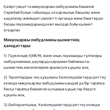
Қазіргі уақытта микроқаржы омбудсманы Башанов
Серікбай болып табылады, ол қаржылық бақылау және
қадағалау жөніндегі уәкілетті органда және банктерде
басшы лауазымдарында көп жылдар бойы қызмет
атқарған.
Микроқаржы омбудсманы қызметінің
қағидаттары:
1)
Тәуелсіздік
. ҚМҚҰҚ және оның лауазымды тұлғалары
омбудсманның дауларды қараумен байланысты
қызметінің мәселелеріне араласуға құқығы жоқ.
2)
Тараптардың тең құқылығы
. Келіспеушіліктерді реттеу
кезінде микроқаржы омбудсманы қандай да бір тарапқа
басқа тарапқа бермеген қосымша құқықтар беруге
құқығы жоқ.
3)
Бейтараптылық.
Келіспеушіліктерді реттеу кезінде