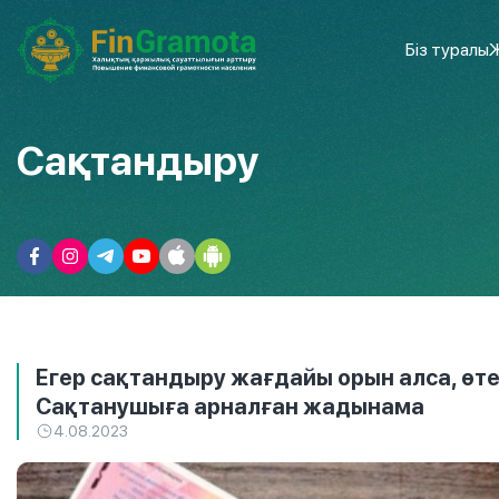
Біз туралы
Ж
Сақтандыру
Егер сақтандыру жағдайы орын алса, өт
Сақтанушыға арналған жадынама
4.08.2023