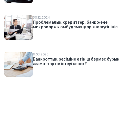
30.12.2024
Проблемалық кредиттер: банк және
микроқаржы омбудсмандарына жүгініңіз
6.03.2023
Банкроттық рәсіміне өтініш бермес бұрын
азаматтар не істеуі керек?