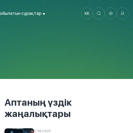
қойылатын сұрақтар
KK
Аптаның үздік
жаңалықтары
2.08.2026