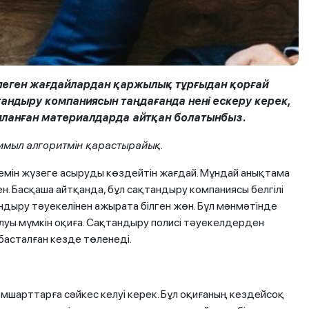
үтпеген жағдайлардан қаржылық тұрғыдан қорғай
андыру компаниясын таңдағанда нені ескеру керек,
яланған материалдарда айтқан болатынбыз.
имыл алгоритмін қарастырайық.
мін жүзеге асыруды көздейтін жағдай. Мұндай анықтама
. Басқаша айтқанда, бұл сақтандыру компаниясы белгілі
ндыру тәуекелінен ажырата білген жөн. Бұл мәнмәтінде
олуы мүмкін оқиға. Сақтандыру полисі тәуекелдерден
басталған кезде төленеді.
мшарттарға сәйкес келуі керек. Бұл оқиғаның кездейсоқ