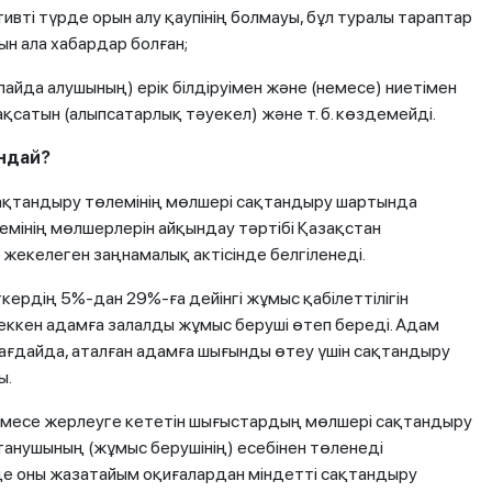
вті түрде орын алу қаупінің болмауы, бұл туралы тараптар
ын ала хабардар болған;
йда алушының) ерік білдіруімен және (немесе) ниетімен
қсатын (алыпсатарлық тәуекел) және т. б. көздемейді.
андай?
ақтандыру төлемінің мөлшері сақтандыру шартында
емінің мөлшерлерін айқындау тәртібі Қазақстан
жекелеген заңнамалық актісінде белгіленеді.
ердің 5%-дан 29%-ға дейінгі жұмыс қабілеттілігін
еккен адамға залалды жұмыс беруші өтеп береді. Адам
жағдайда, аталған адамға шығынды өтеу үшін сақтандыру
ы.
емесе жерлеуге кететін шығыстардың мөлшері сақтандыру
анушының (жұмыс берушінің) есебінен төленеді
де оны жазатайым оқиғалардан міндетті сақтандыру