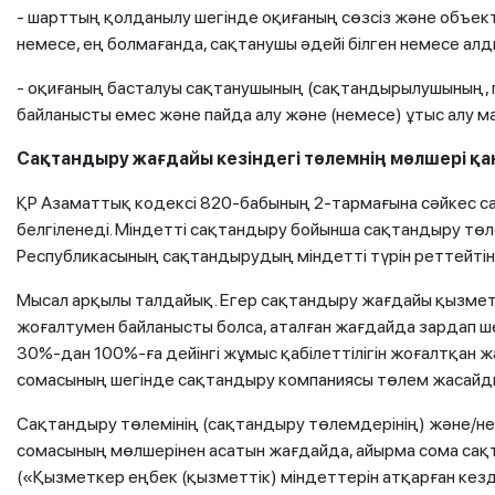
- шарттың қолданылу шегінде оқиғаның сөзсіз және объекти
немесе, ең болмағанда, сақтанушы әдейі білген немесе алд
- оқиғаның басталуы сақтанушының (сақтандырылушының, па
байланысты емес және пайда алу және (немесе) ұтыс алу ма
Сақтандыру жағдайы кезіндегі төлемнің мөлшері қ
ҚР Азаматтық кодексі 820-бабының 2-тармағына сәйкес с
белгіленеді. Міндетті сақтандыру бойынша сақтандыру төл
Республикасының сақтандырудың міндетті түрін реттейтін 
Мысал арқылы талдайық. Егер сақтандыру жағдайы қызметк
жоғалтумен байланысты болса, аталған жағдайда зардап ш
30%-дан 100%-ға дейінгі жұмыс қабілеттілігін жоғалтқан 
сомасының шегінде сақтандыру компаниясы төлем жасайд
Сақтандыру төлемінің (сақтандыру төлемдерінің) және/н
сомасының мөлшерінен асатын жағдайда, айырма сома сақт
(«Қызметкер еңбек (қызметтік) міндеттерін атқарған кез