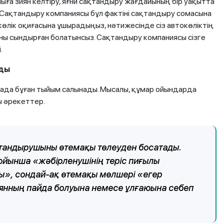
шыға зиян келтіру, яғни сақтандыру жағдайының бір уақытта
к. Сақтандыру компаниясы бұл фактіні сақтандыру сомасына
көлік оқиғасына ұшырадыңыз, нәтижесінде сіз автокөліктің
йнаны сындырған болатынсыз. Сақтандыру компаниясы сізге
.
йды
мада бұған тыйым салынады. Мысалы, құмар ойындарда
ы әрекеттер.
қтандырушыны өтемақы төлеуден босатады.
ойынша «жәбірленушінің теріс пиғылы
ы», сондай-ақ өтемақы мөлшері «егер
иянның пайда болуына немесе ұлғаюына себеп