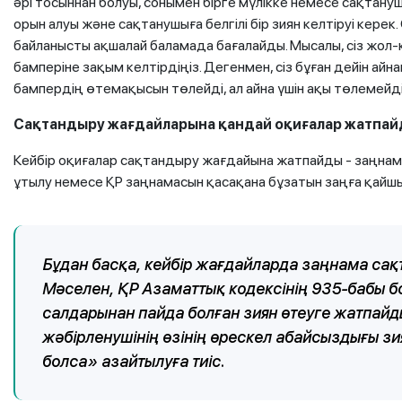
әрі тосыннан болуы, сонымен бірге мүлікке немесе сақтану
орын алуы және сақтанушыға белгілі бір зиян келтіруі кере
байланысты ақшалай баламада бағалайды. Мысалы, сіз жол-
бамперіне зақым келтірдіңіз. Дегенмен, сіз бұған дейін а
бампердің өтемақысын төлейді, ал айна үшін ақы төлемейді
Сақтандыру жағдайларына қандай оқиғалар жатпа
Кейбір оқиғалар сақтандыру жағдайына жатпайды - заңна
ұтылу немесе ҚР заңнамасын қасақана бұзатын заңға қайш
Бұдан басқа, кейбір жағдайларда заңнама са
Мәселен, ҚР Азаматтық кодексінің 935-бабы б
салдарынан пайда болған зиян өтеуге жатпайд
жәбірленушінің өзінің өрескел абайсыздығы з
болса» азайтылуға тиіс.