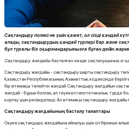
Сақтандыру полисі не үшін қажет, ол сізді қандай к
алады, сақтандырудың қандай түрлері бар және сақт
бұл туралы біз оқырмандарымызға бұған дейін жари
Сақтандыру жағдайы басталған кезде сақтанушының іс-қ
Сақтандыру жағдайы - сақтандыру шарты сақтандыру төле
Қазақстан Республикасының Азаматтық кодексінде берілген
бір өтемақы төлейтін жағдай. Сақтандыру жағдайын сақта
жағдай - бұрын болған, ал тәуекел гипотетикалық түрде б
қорғау үшін ресімделеді. Ал өтемақы сақтандыру жағдайы 
Сақтандыру жағдайының басталу талаптары
Оқиға сақтандыру жағдайына айналуы үшін ол бірнеше өлше