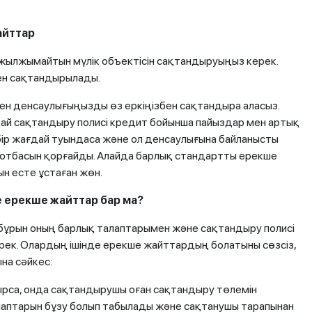
айттар
 жылжымайтын мүлік объектісін сақтандыруыңыз керек.
ен сақтандырылады.
 бен денсаулығыңызды өз еркіңізбен сақтандыра аласыз.
ай сақтандыру полисі кредит бойынша пайыздар мен артық
 бір жағдай туындаса және ол денсаулығына байланысты
ң отбасын қорғайды. Алайда барлық стандартты ерекше
 есте ұстаған жөн.
е ерекше жайттар бар ма?
с бұрын оның барлық талаптарымен және сақтандыру полисі
рек. Олардың ішінде ерекше жайттардың болатыны сөзсіз,
на сәйкес:
ырса, онда сақтандырушы оған сақтандыру төлемін
лаптарын бұзу болып табылады және сақтанушы тарапынан