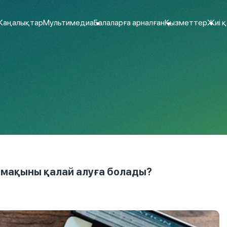
аңалықтар
Мультимедиа
Балаларға арналған
Қызметтер
Жиі 
емақыны қалай алуға болады?