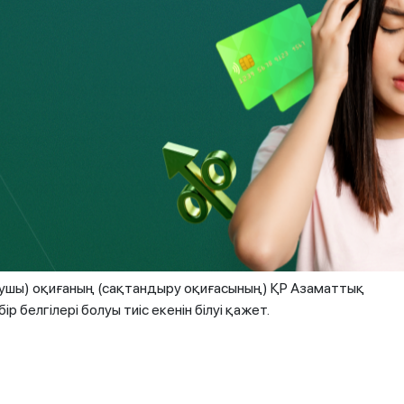
сізге сақтандыру төлемі төленеді.
ыру оқиғасы басталған кезде оған қалай әрекет
беріледі — оны бағдарға алуға болады. Егер
мшарттарына сәйкес келсе, полис иесі
ұрыс ресімдеу қажет. Сақтандыру компаниясы
жағдаят туралы хабарсыз. Сондықтан да
алушы) оқиғаның (сақтандыру оқиғасының) ҚР Азаматтық
 белгілері болуы тиіс екенін білуі қажет.