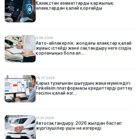
Қазақстан азаматтарды қаржылық
алаяқтардан қалай қорғайды
4.08.2026
Авто-айлакерлік: жолдағы алаяқтар қалай
жұмыс істейді және сақтандыру неге сіздің
қорғаныңыз бола ал...
26.07.2026
Қарыз тұзағынан шығудың жаңа мүмкіндігі:
Finkelisim платформасы кредиттерді реттеу
тәсілін қалай өзг...
21.01.2026
Автосақтандыру: 2026 жылдан бастап
жүргізушілер үшін не өзгереді