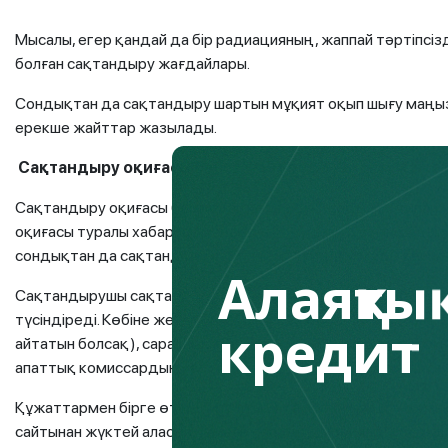
Мысалы, егер қандай да бір радиацияның, жаппай тәртіпс
болған сақтандыру жағдайлары.
Сондықтан да сақтандыру шартын мұқият оқып шығу маңыз
ерекше жайттар жазылады.
Сақтандыру оқиғасы басталған кезде не істеу қаже
Сақтандыру оқиғасы басталған кезде сақтандыру компан
оқиғасы туралы хабарлау маңызды болып саналатын мерзім
сондықтан да сақтандыру компаниясына қоңырауды кейін
Алаяқтық
Сақтандырушы сақтандыру оқиғасының басталғанын растай
түсіндіреді. Көбіне жеке куәлік, полис, медициналық құжа
кредит
айтатын болсақ), сарапшылардың қорытындылары (егер жыл
апаттық комиссардың хаттамасы (егер ЖКО орын алса) қа
Құжаттармен бірге өтінішті толтыру қажет болады — блан
сайтынан жүктей аласыз немесе олардың мобильді қосымша