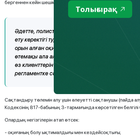
бергеннен кейін шешімді күту қажет. Егер оң шешім болса, 
Толығырақ
Әдетте, полисті сатып алғанда клиент сақтанд
ету керектігі туралы егжей-тегжейлі жадынама 
орын алған оқиға сақтандыру оқиғасының өлше
өтемақы ала алады. Ол үшін барлық құжатты д
өз клиенттерін бақыламайды және орын алған 
регламентке сәйкес өтініш беру қажет.
Сақтандыру төлемін алу үшін әлеуетті сақтанушы (пайда 
Кодексінің 817-бабының 3-тармағында көрсетілген белгілі бір
Олардың негізгілерін атап өтсек:
- оқиғаның болу ықтималдығы мен кездейсоқтығы;