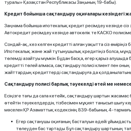
туралы» Қазақстан Республикасы Заңының 19-бабы).
Кредит бойынша сақтандыру оқиғалары кезіндегі ж
Заңнама бойынша ипотекалық кредит ресімдеу кезінде сіз
Автокредит ресімдеу кезінде автокөлік те КАСКО полисім
Сондай-ақ, кез келген кредитті алған уақытта сіз өміріңіз
Ипотекалық және жай тұтынушылық кредитіңіз болса, мұнд
төлемді азайтуы мүмкін. Бұдан басқа, егер қарыз алушыда
кредитті төлей алмаса, сақтандыру полисі клиент пен оны
жайттардың кредиттерді сақтандыруға да қолданылатынын
Сақтандыру полисі барлық тәуекелді өтей ме немес
Есіңізге тағы да сала кетейік, сақтандыру шартын жасама
өтейтін тәуекелдердің тізбесімен мұқият танысып шығу ке
мәселен ҚР Азаматтық кодексінің 839-бабының 4-тармағы
Егер сақтанушы оқиғаның басталуын әдейі ұйымдаст
төлеуден бас тартады. Бұл сақтандыру шартының та