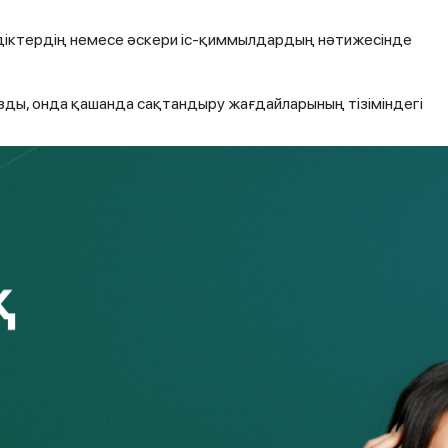
іздіктердің немесе әскери іс-қиммылдардың нәтижесінде
ды, онда қашанда сақтандыру жағдайларының тізіміндегі
т
иясына барынша жылдам хабарласу маңызды. Сақтандыру
дер сақтандыру шартында жазылған. Олар үнемі шектеулі,
ге қалдырмағаныңыз жөн.
тын қандай құжаттарды жинап, ұсыну керектігін
ттар (егер біз өмірді және денсаулықты сақтандыру туралы
жымайтын мүліктің зияны туралы айтатын болсақ),
жет.
кіні әдетте сақтандырушы ұсынады не компанияның
сында ресімдей аласыз. Өтініш пен растайтын құжаттарды