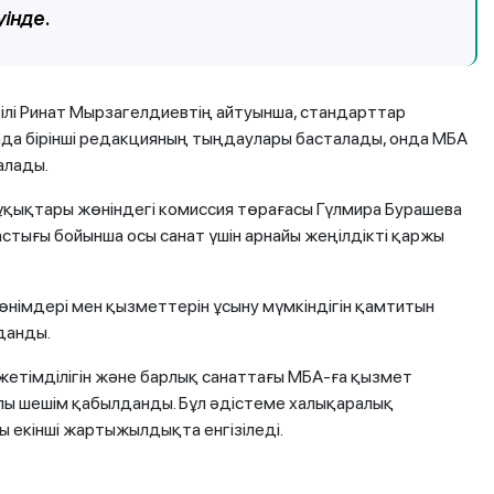
інде.
лі Ринат Мырзагелдиевтің айтуынша, стандарттар
а бірінші редакцияның тыңдаулары басталады, онда МБА
алады.
ұқықтары жөніндегі комиссия төрағасы Гүлмира Бурашева
астығы бойынша осы санат үшін арнайы жеңілдікті қаржы
німдері мен қызметтерін ұсыну мүмкіндігін қамтитын
данды.
етімділігін және барлық санаттағы МБА-ға қызмет
ралы шешім қабылданды. Бұл әдістеме халықаралық
 екінші жартыжылдықта енгізіледі.