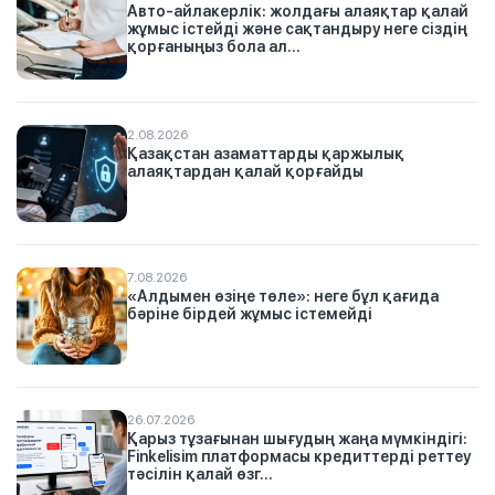
Авто-айлакерлік: жолдағы алаяқтар қалай
жұмыс істейді және сақтандыру неге сіздің
қорғаныңыз бола ал...
2.08.2026
Қазақстан азаматтарды қаржылық
алаяқтардан қалай қорғайды
7.08.2026
«Алдымен өзіңе төле»: неге бұл қағида
бәріне бірдей жұмыс істемейді
26.07.2026
Қарыз тұзағынан шығудың жаңа мүмкіндігі:
Finkelisim платформасы кредиттерді реттеу
тәсілін қалай өзг...