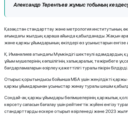
Александр Терентьев жұмыс тобының кездесу
Қазақстан стандарттау және метрология институтының өкі
ағымдағы жылдың қараша айында қабылданады. Жақын арад
және қаржы ұйымдарының өкілдері өз ұсыныстарын енгізе 
Қ. Иманәлиев атындағы Мүмкіндігі шектеулі адамдардың қ
ұйым мүшелерінің көпшілігінің халықаралық тәжірибеге ұқс
бағдарламаларын әзірлеу қажеттілігі туралы пікірін білдірді.
Отырыс қорытындысы бойынша МБА үшін жеңілдікті қаржы ө
қаржы ұйымдарынан ұсыныстар жинау туралы шешім қабыл
Сондай-ақ қаржы ұйымдары бөлімшелерінің қаржылық қолж
көрсету сапасын бағалау үшін рейтингтік жүйені енгізу ту
стандарттарды ескере отырып әзірленеді және 2023 жылғы