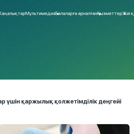
аңалықтар
Мультимедиа
Балаларға арналған
Қызметтер
Жиі 
р үшін қаржылық қолжетімділік деңгейі