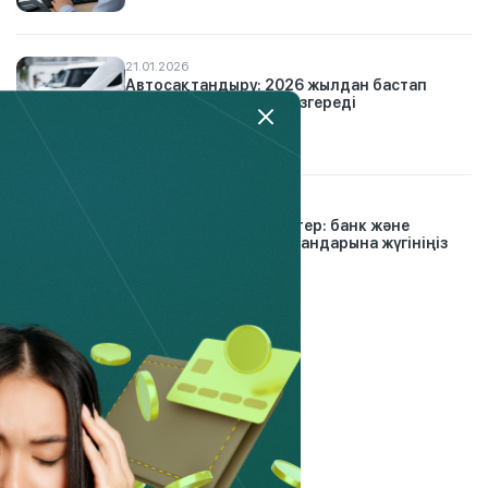
21.01.2026
Автосақтандыру: 2026 жылдан бастап
жүргізушілер үшін не өзгереді
30.12.2024
Проблемалық кредиттер: банк және
микроқаржы омбудсмандарына жүгініңіз