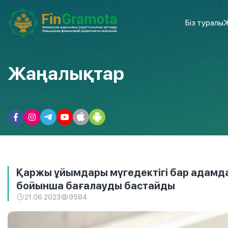
Біз туралы
Ж
Жаңалықтар
Қаржы ұйымдары мүгедектігі бар адамда
бойынша бағалауды бастайды
21.06.2023
9584