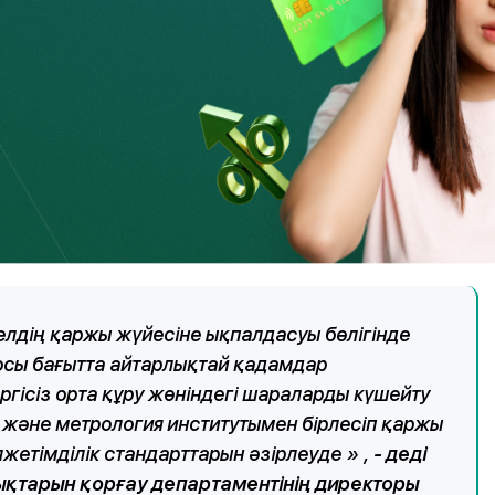
тергішпен жабдықталған, бөлімшенің жанында «Мүгедек»
ру қабілеті бұзылған адамдарға арналған персоналды
бы соққыға төзімді материалдан жасалған, есіктерде
айдың ішінде мүгедектігі бар адамдар бөлімшенің бүкіл
қтары жоқ. Пандустарды орнату мүмкін емес бөлімшелерде
е мүгедектігі бар адамдарға бейімделген дәретхана
льді белгілермен жабдықталған. Қызметкерлер үнемі осал
тылады және осындай клиенттерге ситуациялық көмек
 елдің қаржы жүйесіне
ықпалдасуы
бөлігінде
осы бағытта айтарлықтай қадамдар
гісіз орта құру жөніндегі шараларды күшейту
у және метрология институтымен бірлесіп қаржы
лжетімділік стандарттарын әзірлеуде
»
,
- деді
қтарын қорғау департаментінің директоры