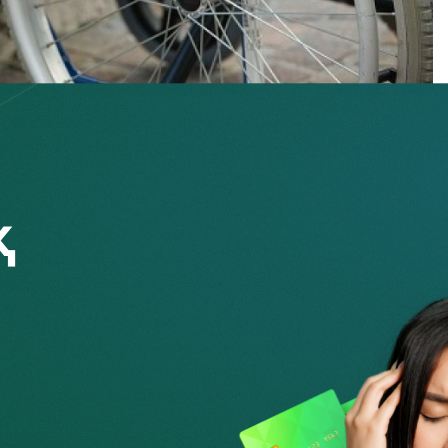
едектігі бар адамдар (МБА) үшін қаржылық
әселелері жөніндегі жұмыс тобының кезекті отырысы
ан, Қ. Иманәлиев атындағы Мүмкіндігі шектеулі
ра Бурашева, Сауда және интеграция министрлігі
стан стандарттау және метрология институты» ШЖҚ РМК
қаржыгерлері қауымдастығының өкілдері қатысты.
жетімділігі, есту және көру қабілеті нашар адамдарға
әселелері талқыланды. Қаржы ұйымдарының өкілдері МБА
елерді жаңғырту туралы айтты. Бүгінгі күні республикалық
аларында банктің
350 бөлімшесі
тірек-қимыл аппараты,
еріне бейімделген. Банктердің ақпараты бойынша және
дағы бөлімшелер қозғалыс жолдарының тактильді