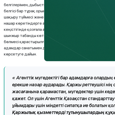
белгілерімен, дыбыстық маякпен, тұтқалармен, көлбеу кө
белгісі бар тұрақ орындары бар. Бөлімшеге кіре берісте кө
шақыру түймесі және мнемосызба орналастырылған. Кіру то
нашар көретіндерге арналған сары түсті белгілер бар. Үй-ж
кеңістігінде қозғала алады: табалдырықтар мен бүйір жа
шынжыр табанды көтергіштер бар. Сондай-ақ бөлімшелерд
бөлмесі қарастырылған, оған дейінгі қозғалыс жолы такти
адамдар санатымен дұрыс қарым-қатынас жасау үшін оқы
көрсетуге дайын.
«
Агенттік мүгедектігі бар адамдарға олардың
ерекше назар аударады. Қаржы реттеушісі
нің
жасағанына қарамастан, мүгедектер үшін кедер
қажет. Ол үшін Агенттік Қазақстан стандартта
ұйымдары үшін міндетті сипатқа ие болатын қо
Қаржылық қызметтерді тұтынушылардың құқы