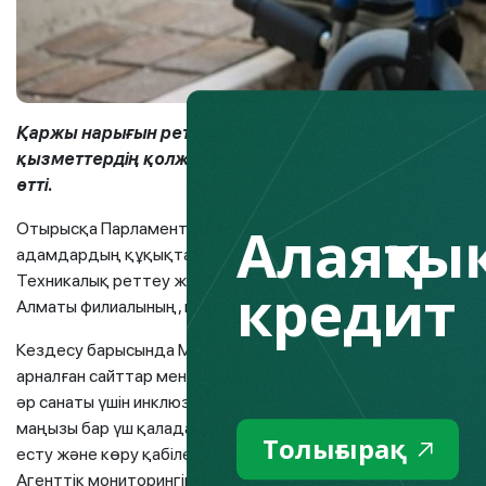
Қаржы нарығын реттеу және дамыту агенттігінде Мүг
қызметтердің қолжетімділігі мен сапасын арттыру м
өтті.
Алаяқтық
Отырысқа Парламент Мәжілісінің депутаты Кенжеғұл Сейітж
адамдардың құқықтары жөніндегі комиссия төрағасы Гүлми
Техникалық реттеу және метрология комитетінің «Қазақ
кредит
Алматы филиалының, қаржы ұйымдарының және Қазақстан 
Кездесу барысында МБА үшін қаржы ұйымдарының нақты қол
арналған сайттар мен мобильді қосымшаларды бейімдеу м
әр санаты үшін инклюзивті бөлімшелер құру бойынша бөлімш
маңызы бар үш қалада: Астана, Алматы және Шымкент қал
Толығырақ
есту және көру қабілеті бұзылған адамдардың қажеттілікт
Агенттік мониторингінің нәтижелері бойынша осы қалалар