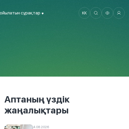
қойылатын сұрақтар
KK
Аптаның үздік
жаңалықтары
4.08.2026