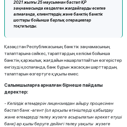
2021 жылғы 25 маусымнан бастап ҚР
заңнамасында көзделген жағдайларды есепке
алмағанда, клиенттердің және банктің банктік
шоттары бойынша барлық операциялар
тоқтатылды.
Қазақстан Республикасының банктік заңнамасының
талаптарына сәйкес, тараптардың келісімі бойынша
банктің қаржылық жағдайын нашарлатпайтын өзгерістер
енгізуді қоспағанда, банк бұрын жасасқан шарттардың
талаптарын өзгертуге құқылы емес.
Салымшыларға арналған бірнеше пайдалы
деректер:
-
Кепілдік өтемдерін лицензиядан айыру процесінен
бастап банк
-агент
(ол арқылы өтініштерді қабылдау
және өтемдерді төлеу жүзеге асырылатын әрекет етуші
банк)
ар
қылы беруге дейінгі төлеу уақыты жүзеге