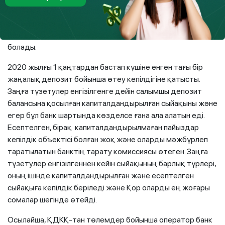
енген өзгерістерге байланысты банк лицензиясынан
айырылған сәттен бастап 35 жұмыс күнінен кейін өзінің
барлық шоттарынан кепілдік берілген соманы алуына
болады.
2020 жылғы 1 қаңтардан бастап күшіне енген тағы бір
жаңалық депозит бойынша өтеу кепілдігіне қатысты.
Заңға түзетулер енгізілгенге дейін салымшы депозит
балансына қосылған капиталдандырылған сыйақыны және
егер бұл банк шартында көзделсе ғана ала алатын еді.
Есептелген, бірақ капиталдандырылмаған пайыздар
кепілдік объектісі болған жоқ және оларды мәжбүрлеп
таратылатын банктің тарату комиссиясы өтеген. Заңға
түзетулер енгізілгеннен кейін сыйақының барлық түрлері,
оның ішінде капиталдандырылған және есептелген
сыйақыға кепілдік беріледі және Қор оларды ең жоғары
сомалар шегінде өтейді.
Осылайша, ҚДКҚ-тан төлемдер бойынша оператор банк