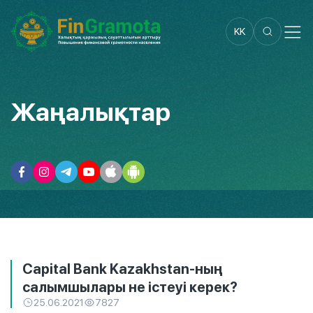
KK
Жаңалықтар
Capital Bank Kazakhstan-ның
салымшылары не істеуі керек?
25.06.2021
7827