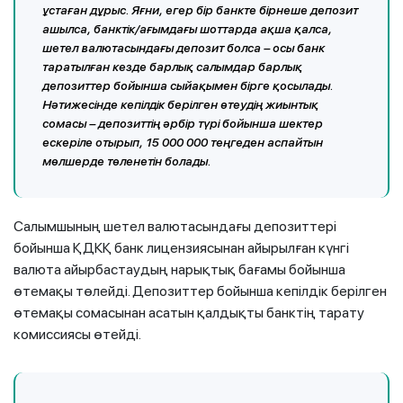
ұстаған дұрыс. Яғни, егер бір банкте бірнеше депозит
ашылса, банктік/ағымдағы шоттарда ақша қалса,
шетел валютасындағы депозит болса – осы банк
таратылған кезде барлық салымдар барлық
депозиттер бойынша сыйақымен бірге қосылады.
Нәтижесінде кепілдік берілген өтеудің жиынтық
сомасы – депозиттің әрбір түрі бойынша шектер
ескеріле отырып, 15 000 000 теңгеден аспайтын
мөлшерде төленетін болады.
Салымшының шетел валютасындағы депозиттері
бойынша ҚДКҚ банк лицензиясынан айырылған күнгі
валюта айырбастаудың нарықтық бағамы бойынша
өтемақы төлейді. Депозиттер бойынша кепілдік берілген
өтемақы сомасынан асатын қалдықты банктің тарату
комиссиясы өтейді.