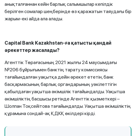
анықталғаннан кейін барлық салымшылар кепілдік
берілген сомалар шеңберінде өз қаражатын таяудағы бір
жарым-екі айда ала алады.
Capital Bank Kazakhstan-ға қатысты қандай
әрекеттер жасалады?
Агенттік Төрағасының 2021 жылғы 24 маусымдағы
№206 бұйрығымен банктің тарату комиссиясы
тағайындалған уақытқа дейін әрекет ететін, банк
басқармасының барлық органдарының уәкілеттігін
қабылдаған уақытша әкімшілік тағайындалды. Уақытша
әкімшіліктің басшысы ретінде Агенттік қызметкері –
Шолпан Тоқсейітова тағайындалды. Уақытша әкімшіліктің
құрамына сондай-ақ ҚДКҚ өкілдері кірді.