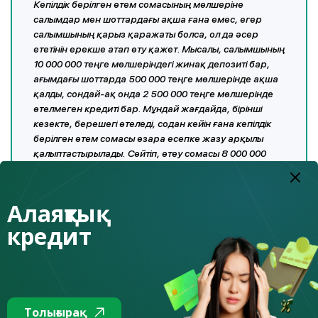
Кепілдік берілген өтем сомасының мөлшеріне
салымдар мен шоттардағы ақша ғана емес, егер
салымшының қарыз қаражаты болса, ол да әсер
ететінін ерекше атап өту қажет. Мысалы, салымшының
10 000 000 теңге мөлшеріндегі жинақ депозиті бар,
ағымдағы шоттарда 500 000 теңге мөлшерінде ақша
қалды, сондай-ақ онда 2 500 000 теңге мөлшерінде
өтелмеген кредиті бар. Мұндай жағдайда, бірінші
кезекте, берешегі өтеледі, содан кейін ғана кепілдік
берілген өтем сомасы өзара есепке жазу арқылы
қалыптастырылады. Сөйтіп, өтеу сомасы 8 000 000
теңгеге тең болады.
Алаяқтық
Салымшыларға банкті тарату бойынша сот
кредит
процестерінің аяқталуын күту қажет пе?
Егер бұрын банк дәрменсіз болған кезде салымшылар
түрлі себептермен 3-4 айға созылуы мүмкін банкті
тарату бойынша сот процестерінің аяқталуын күтуі
Толығырақ
қажет болса, 2020 жылдың басынан бастап, заңда күшіне