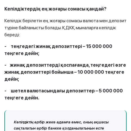
Кепілдіктердің ең жоғары сомасы қандай?
Кепілдік берілетін ең жоғары сомасы валюта мен депозит
түріне байланысты болады. ҚДКҚ мыналарға кепілдік
береді:
- теңгедегі жинақ депозиттері – 15 000 000
теңгеге дейін;
- жинақ депозиттерді қоспағанда, теңгедегі өзге
жинақ депозиттері бойынша – 10 000 000 теңгеге
дейін;
- шетел валютасындағы депозиттер – 5 000 000
теңгеге дейін.
Кепілдіктің әрбір жеке адамға емес, оның ақшасы
сақталатын әрбір банкке қолданылатынын есте