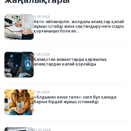
4.08.2026
Авто-айлакерлік: жолдағы алаяқтар қалай
жұмыс істейді және сақтандыру неге сіздің
қорғаныңыз бола ал...
2.08.2026
Қазақстан азаматтарды қаржылық
алаяқтардан қалай қорғайды
7.08.2026
«Алдымен өзіңе төле»: неге бұл қағида
бәріне бірдей жұмыс істемейді
21.01.2026