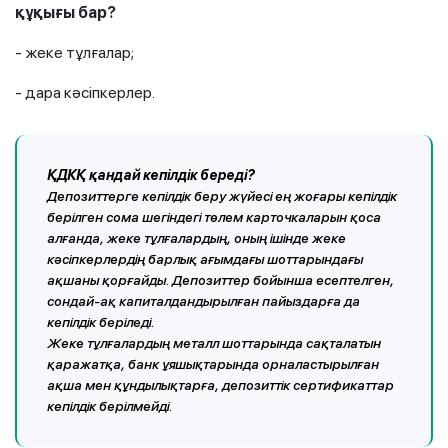
құқығы бар?
- жеке тұлғалар;
- дара кәсіпкерлер.
ҚДКҚ қандай кепілдік береді?
Депозиттерге кепілдік беру жүйесі ең жоғары кепілдік
берілген сома шегіндегі төлем карточкаларын қоса
алғанда, жеке тұлғалардың, оның ішінде жеке
кәсіпкерлердің барлық ағымдағы шоттарындағы
ақшаны қорғайды. Депозиттер бойынша есептелген,
сондай-ақ капиталдандырылған пайыздарға да
кепілдік беріледі.
Жеке тұлғалардың металл шоттарында сақталатын
қаражатқа, банк ұяшықтарында орналастырылған
ақша мен құндылықтарға, депозиттік сертификаттар
кепілдік берілмейді.