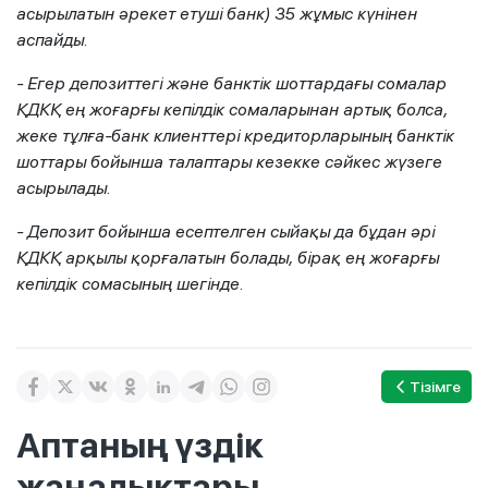
асырылатын әрекет етуші банк)
35
жұмыс күнінен
аспайды.
- Егер депозиттегі және банктік шоттардағы сомалар
ҚДКҚ ең жоғарғы кепілдік сомаларынан артық болса,
жеке тұлға-банк клиенттері кредиторларының банктік
шоттары бойынша талаптары кезекке сәйкес жүзеге
асырылады.
- Депозит бойынша есептелген сыйақы да бұдан әрі
ҚДКҚ арқылы қорғалатын болады, бірақ ең жоғарғы
кепілдік сомасының шегінде.
Тізімге
Аптаның үздік
жаңалықтары