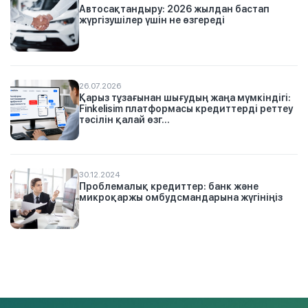
Автосақтандыру: 2026 жылдан бастап
жүргізушілер үшін не өзгереді
26.07.2026
Қарыз тұзағынан шығудың жаңа мүмкіндігі:
Finkelisim платформасы кредиттерді реттеу
тәсілін қалай өзг...
30.12.2024
Проблемалық кредиттер: банк және
микроқаржы омбудсмандарына жүгініңіз