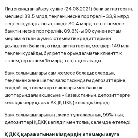
Лицензиядан айыру күніне (24.06.2021) банк активтерінің
мөлшері 38,5 млрд теңгені, несие портфелі – 33,9 млрд
теңгені құрады, оның ішінде 30,4 млрд теңге немесе
банктің несие портфелінің 89,8%-ы 90 күннен астам
мерзімі өткен жұмыс істемейтін кредиттермен
ұсынылған. Банктің өтімді активтерінің мөлшері 149 млн
теңгені құрайды, бұл ретте орындалмаған клиенттік
төлемдер көлемі 15 млрд теңгеден асады.
Банк салымшылары қам жемесе болады: олардың
теңгемен және шетел валютасындағы депозиттеріне,
сондай-ақ төлем карточкалары мен банктік
шоттарындағы ақшасына «Қазақстанның депозиттерге
кепілдік беру қоры» АҚ (ҚДКҚ) кепілдік береді.
Банк салымшыларының, жеке тұлғаларының 99%-ның
депозиттері ҚДКҚ кепілдігімен толық көлемде өтеледі.
ҚДКҚ қаражатынан кімдердің өтемақы алуға