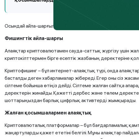
Осындай айла-шарғылардың кейбір түрлерін толығырақ қа
Фишингтік айла-шарғы
Алаяқтар криптовалютамен сауда-саттық жүргізу үшін жа
криптокілттермен бірге есептік жазбаның деректеріне қол 
Криптофишинг – бұл интернет-алаяқтық түрі, онда алаяқта
басталды деген хабарламалар жібереді. Егер оны сіз жаса
сілтеме бойынша өтіңіз дейді. Сілтеме жалған сайтқа апа
деректерін жинайды. Қажетті дербес және төлем деректер
шоттарыңыздан барлық цифрлық активтерді жымқырады.
Жалған қосымшалармен алаяқтық
Криптовалюталық платформалар – бұл бағдарламалық қамты
жаңартуларды қажет ететіні белгілі. Мұны алаяқтар пайдал