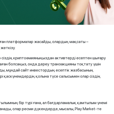
растырайық.
лған платформалар жасайды, олардың мақсаты –
жеткізу.
р сіздің криптоәмияныңыздан активтерді есептен шығару
маған болсаңыз, онда дереу транзакцияны тоқтату үшін
рады, мұндай сайт инвестордың есептік жазбасының
і қаскүнемдердің қолына түсе салысымен олар сіздің
лымның бір түрі ғана, ал бағдарламалық қамтылым үнемі
анады, олар ресми дүкендерде, мысалы, Play Market-те