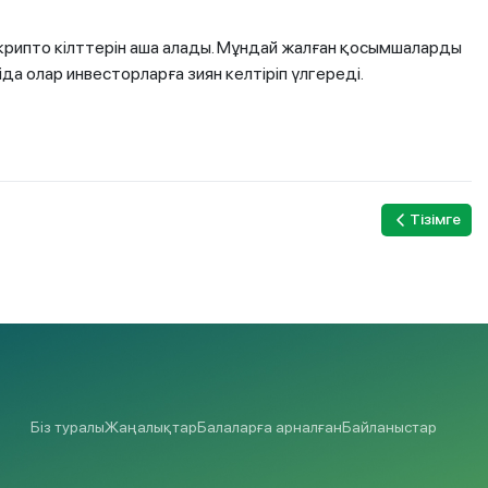
крипто кілттерін аша алады. Мұндай жалған қосымшаларды
а олар инвесторларға зиян келтіріп үлгереді.
Тізімге
Біз туралы
Жаңалықтар
Балаларға арналған
Байланыстар