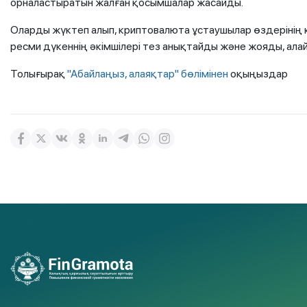
орналастыратын жалған қосымшалар жасайды.
Оларды жүктеп алып, криптовалюта ұстаушылар өздерінің 
ресми дүкеннің әкімшілері тез анықтайды және жояды, алайд
Толығырақ
"Абайлаңыз, алаяқтар" бөлімінен
оқыңыздар