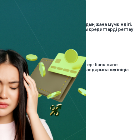
26.07.2026
Қарыз тұзағынан шығудың жаңа мүмкіндігі:
Finkelisim платформасы кредиттерді реттеу
тәсілін қалай өзг...
30.12.2024
Проблемалық кредиттер: банк және
микроқаржы омбудсмандарына жүгініңіз