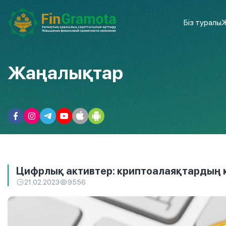
Біз туралы
Ж
Жаңалықтар
Цифрлық активтер: криптоалаяқтардың 
21.02.2023
9556