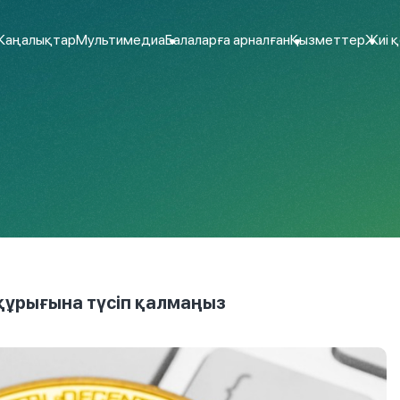
аңалықтар
Мультимедиа
Балаларға арналған
Қызметтер
Жиі 
құрығына түсіп қалмаңыз