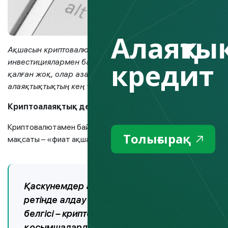
Алаяқтық
Ақшасын криптовалютаға салып жатқан адамдардың саны 
кредит
инвестициялармен байланысты тәуекелдер де тоқтатпайд
қалған жоқ, олар азаматтарды алдау үшін бар ресурста
алаяқтықтықтың кең таралған түрлері жөнінде Fingramota.
Криптоалаяқтық деген не?
Криптовалютамен байланысты алаяқтықтық кез келген бас
Толығырақ
мақсаты – «фиат ақша» деп аталатын жай ақша емес, цифр
Қаскүнемдер адамның криптоәмиянын бұзуме
ретінде алдау арқылы «криптаны» шығаруға
белгісі – криптовалютаны фиат ақшаға тез ай
қосымшаларды пайдалану.