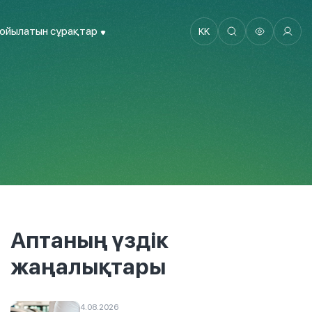
қойылатын сұрақтар
KK
Аптаның үздік
жаңалықтары
4.08.2026