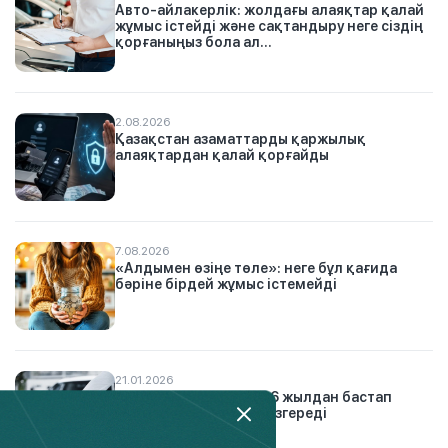
Авто-айлакерлік: жолдағы алаяқтар қалай
жұмыс істейді және сақтандыру неге сіздің
қорғаныңыз бола ал...
2.08.2026
Қазақстан азаматтарды қаржылық
алаяқтардан қалай қорғайды
7.08.2026
«Алдымен өзіңе төле»: неге бұл қағида
бәріне бірдей жұмыс істемейді
21.01.2026
Автосақтандыру: 2026 жылдан бастап
жүргізушілер үшін не өзгереді