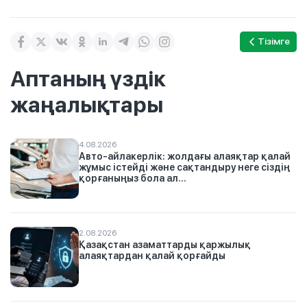
Тізімге
Аптаның үздік
жаңалықтары
4.08.2026
Авто-айлакерлік: жолдағы алаяқтар қалай
жұмыс істейді және сақтандыру неге сіздің
қорғаныңыз бола ал...
2.08.2026
Қазақстан азаматтарды қаржылық
алаяқтардан қалай қорғайды