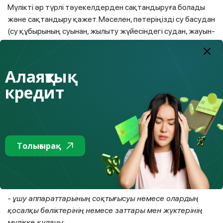
Мүлікті әр түрлі тәуекелдерден сақтандыруға болады
және сақтандыру қажет. Мәселен, пәтеріңізді су басудан
(су құбырының суынан, жылыту жүйесіндегі судан, жауын-
шашын салдарынан шатырдан су өтуден) немесе өрт пен
ұрлыққа байланысты қауіптерден сақтандыруға болады.
Алаяқтық
Мүліктің жоғалуына, жойылуына немесе бүлінуіне
кредит
әкелетін мынадай сақтандыру жағдайлары бар:
- өрт, найзағай, жарылыс;
- табиғи апаттар (көшкіндер, дауылдар, құйындар, су
тасқыны, нөсер және басқалар);
Толығырақ
- су басу;
- көлік құралының соқтығысуы;
- ұшу аппараттарының соқтығысуы немесе олардың
қосалқы бөліктерінің немесе заттары мен жүктерінің
мүлікке құлауы;