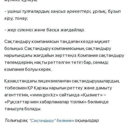
- үшінші тұлғалардың заңсыз әрекеттері, ұрлық, бұзып
кіру, тонау;
- жер сілкінісі және басқа жағдайлар.
Сақтандыру компаниясын таңдаған кезде мұқият
болыңыз. Сақтандыру компаниясының сақтандыру
нарығындағы жағдайын зерттеңіз. Компания сақтандыру
төлемдерінің нақты реттелген тетігі бар, сенімді
компания болуы керек.
Қазақстандағы лицензияланған сақтандырушылардың
тізбесімен ҚР Қаржы нарығын реттеу және дамыту
агенттігінің «www.gov.kz» сайтында «Қызмет» –
«Рұқсаттар мен хабарламалар тізілімі» бөлімінде
танысуға болады.
Толығырақ
оқыңыздар
"Сақтандыру" бөлімінен