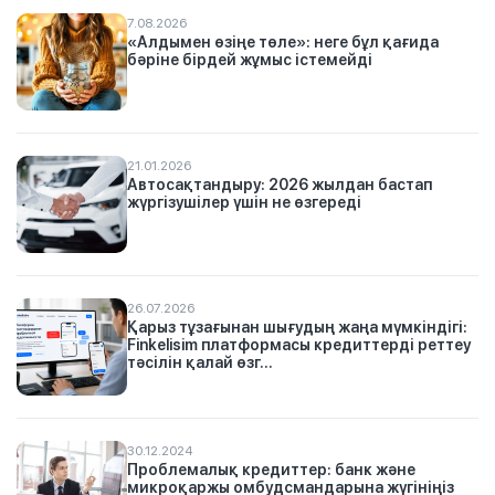
7.08.2026
«Алдымен өзіңе төле»: неге бұл қағида
бәріне бірдей жұмыс істемейді
21.01.2026
Автосақтандыру: 2026 жылдан бастап
жүргізушілер үшін не өзгереді
26.07.2026
Қарыз тұзағынан шығудың жаңа мүмкіндігі:
Finkelisim платформасы кредиттерді реттеу
тәсілін қалай өзг...
30.12.2024
Проблемалық кредиттер: банк және
микроқаржы омбудсмандарына жүгініңіз