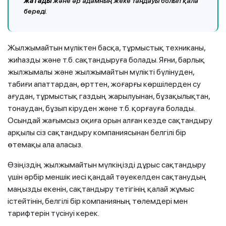
жатады
және әр адамның жеке таңдауы болып қала
береді.
Жылжымайтын мүліктен басқа, тұрмыстық техниканы,
жиһазды және т.б. сақтандыруға болады. Яғни, барлық
жылжымалы және жылжымайтын мүлікті бүлінуден,
табиғи апаттардан, өрттен, жоғарғы көршілерден су
ағудан, тұрмыстық газдың жарылуынан, бұзақылықтан,
тонаудан, бұзып кіруден және т.б. қорғауға болады.
Осындай жағымсыз оқиға орын алған кезде сақтандыру
арқылы сіз сақтандыру компаниясынан белгілі бір
өтемақы ала аласыз.
Өзіңіздің жылжымайтын мүлкіңізді дұрыс сақтандыру
үшін әрбір меншік иесі қандай тәуекелден сақтанудың
маңызды екенін, сақтандыру тетігінің қалай жұмыс
істейтінін, белгілі бір компанияның төлемдері мен
тарифтерін түсінуі керек.