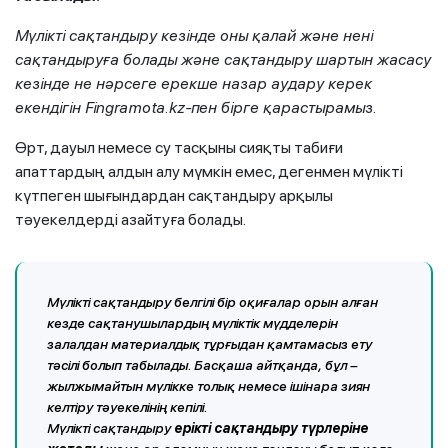
Мүлікті сақтандыру кезінде оны қалай және нені
сақтандыруға болады және сақтандыру шартын жасасу
кезінде не нәрсеге ерекше назар аудару керек
екендігін Fingramota.kz-пен бірге қарастырамыз.
Өрт, дауыл немесе су тасқыны сияқты табиғи
апаттардың алдын алу мүмкін емес, дегенмен мүлікті
күтпеген шығындардан сақтандыру арқылы
тәуекелдерді азайтуға болады.
Мүлікті сақтандыру белгілі бір оқиғалар орын алған
кезде сақтанушылардың мүліктік мүдделерін
залалдан материалдық тұрғыдан қамтамасыз ету
тәсілі болып табылады. Басқаша айтқанда, бұл –
жылжымайтын мүлікке толық немесе ішінара зиян
келтіру тәуекелінің кепілі.
Мүлікті сақтандыру
ерікті сақтандыру түрлеріне