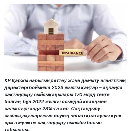
ҚР Қаржы нарығын реттеу және дамыту агенттігінің
деректері бойынша 2023 жылғы қаңтар – ақпанда
сақтандыру сыйлықақылары 170 млрд теңге
болған, бұл 2022 жылғы осындай кезеңмен
салыстырғанда 23%-ға көп. Сақтандыру
сыйлықақыларының өсуінің негізгі қозғаушы күші
ерікті мүліктік сақтандыру сыныбы болып
табылады.