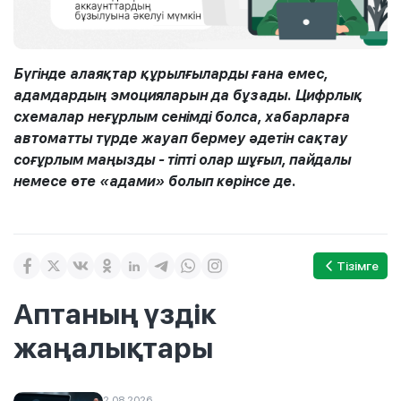
Бүгінде алаяқтар құрылғыларды ғана емес,
адамдардың эмоцияларын да бұзады. Цифрлық
схемалар неғұрлым сенімді болса, хабарларға
автоматты түрде жауап бермеу әдетін сақтау
соғұрлым маңызды - тіпті олар шұғыл, пайдалы
немесе өте «адами» болып көрінсе де.
Тізімге
Аптаның үздік
жаңалықтары
2.08.2026