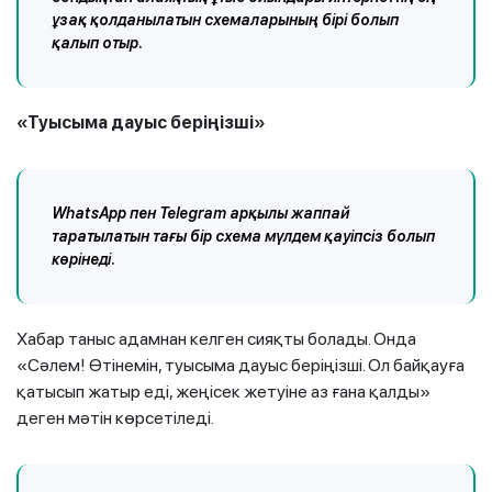
ұзақ қолданылатын схемаларының бірі болып
қалып отыр.
«Туысыма дауыс беріңізші»
WhatsApp пен Telegram арқылы жаппай
таратылатын тағы бір схема мүлдем қауіпсіз болып
көрінеді.
Хабар таныс адамнан келген сияқты болады. Онда
«Сәлем! Өтінемін, туысыма дауыс беріңізші. Ол байқауға
қатысып жатыр еді, жеңісек жетуіне аз ғана қалды»
деген мәтін көрсетіледі.