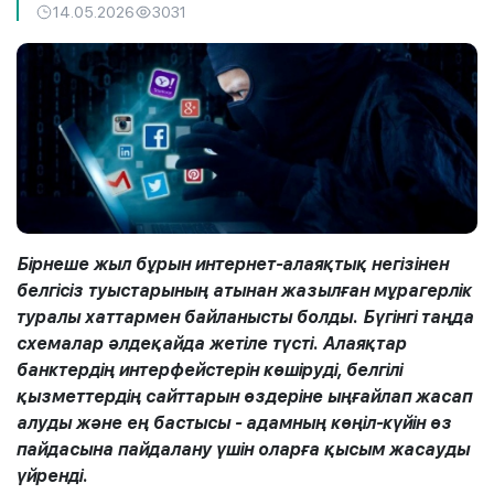
14.05.2026
3031
Бірнеше жыл бұрын интернет-алаяқтық негізінен
белгісіз туыстарының атынан жазылған мұрагерлік
туралы хаттармен байланысты болды. Бүгінгі таңда
схемалар әлдеқайда жетіле түсті. Алаяқтар
банктердің интерфейстерін көшіруді, белгілі
қызметтердің сайттарын өздеріне ыңғайлап жасап
алуды және ең бастысы - адамның көңіл-күйін өз
пайдасына пайдалану үшін оларға қысым жасауды
үйренді.