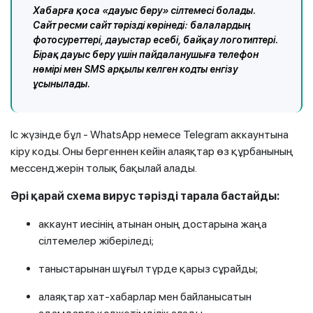
Хабарға қоса «дауыс беру» сілтемесі болады.
Сайт ресми сайт тәрізді көрінеді: балалардың
фотосуреттері, дауыстар есебі, байқау логотиптері.
Бірақ дауыс беру үшін пайдаланушыға телефон
нөмірі мен SMS арқылы келген кодты енгізу
ұсынылады.
Іс жүзінде бұл - WhatsApp немесе Telegram аккаунтына
кіру коды. Оны бергеннен кейін алаяқтар өз құрбанының
мессенджерін толық бақылай алады.
Әрі қарай схема вирус тәрізді тарала бастайды:
аккаунт иесінің атынан оның достарына жаңа
сілтемелер жіберіледі;
таныстарынан шұғыл түрде қарыз сұрайды;
алаяқтар хат-хабарлар мен байланысатын