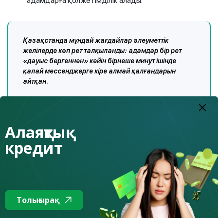
адамдарға қолжетімділік алады.
Қазақстанда мұндай жағдайлар әлеуметтік
желілерде көп рет талқыланды: адамдар бір рет
«дауыс бергеннен» кейін бірнеше минут ішінде
қалай мессенджерге кіре алмай қалғандарын
айтқан.
Барынша көп ақпарат алғаннан кейін алаяқтар
Алаяқтық
хабарларды жаппай таратып қана қоймай, ұзақ уақыт
бойы «құрбанын өңдеу» арқылы жеке-жеке хабар
кредит
жібере алады.
Мысалы, бір танымал коллекционердің шотын
Толығырақ
бұзғаннан кейін алаяқтар оның таныстарына
ерекше экспонаттарды сатып алу үшін белгілі бір