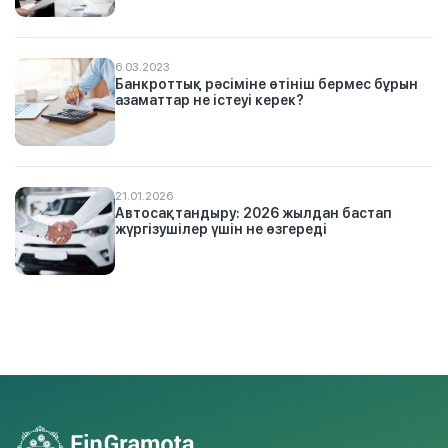
6.03.2023
Банкроттық рәсіміне өтініш бермес бұрын
азаматтар не істеуі керек?
21.01.2026
Автосақтандыру: 2026 жылдан бастап
жүргізушілер үшін не өзгереді