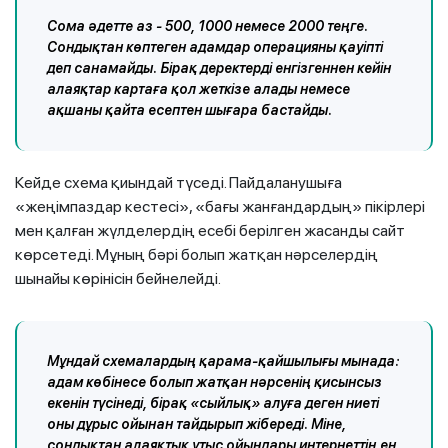
Сома әдетте аз - 500, 1000 немесе 2000 теңге.
Сондықтан көптеген адамдар операцияны қауіпті
деп санамайды. Бірақ деректерді енгізгеннен кейін
алаяқтар картаға қол жеткізе алады немесе
ақшаны қайта есептен шығара бастайды.
Кейде схема қиындай түседі. Пайдаланушыға
«жеңімпаздар кестесі», «бағы жанғандардың» пікірлері
мен қалған жүлделердің есебі берілген жасанды сайт
көрсетеді. Мұның бәрі болып жатқан нәрселердің
шынайы көрінісін бейнелейді.
Мұндай схемалардың қарама-қайшылығы мынада:
адам көбінесе болып жатқан нәрсенің қисынсыз
екенін түсінеді, бірақ «сыйлық» алуға деген ниеті
оны дұрыс ойынан тайдырып жібереді. Міне,
сондықтан алаяқтық ұтыс ойындары интернеттің ең