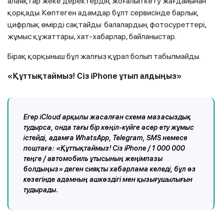
алаяқтар жеке деректердің жоғалып кету жағдайынан
қорқады. Көптеген адамдар бұлт сервисінде барлық
цифрлық өмірді сақтайды: балалардың фотосуреттері,
жұмыс құжаттары, хат-хабарлар, байланыстар.
Бірақ қорқыныш бұл жалғыз құрал болып табылмайды.
«Құттықтаймыз! Сіз iPhone ұтып алдыңыз»
Егер iCloud арқылы жасалған схема мазасыздық
тудырса, онда тағы бір көңіл-күйге әсер ету жұмыс
істейді, адамға WhatsApp, Telegram, SMS немесе
поштаға: «Құттықтаймыз! Сіз iPhone / 1 000 000
теңге / автомобиль ұтысының жеңімпазы
болдыңыз» деген сияқты хабарлама келеді, бұл өз
кезегінде адамның ашкөздігі мен қызығушылығын
тудырады.