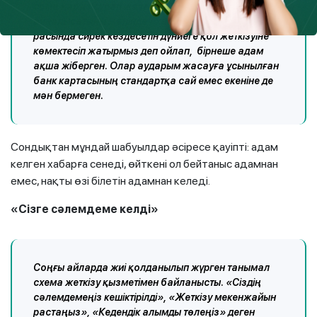
сома қарыз сұрап жазған. Оның немен
айналысатыны жөнінде «хабардар» адамдар оның
расында сирек кездесетін дүниеге қол жеткізуіне
көмектесіп жатырмыз деп ойлап, бірнеше адам
ақша жіберген. Олар аударым жасауға ұсынылған
банк картасының стандартқа сай емес екеніне де
мән бермеген.
Сондықтан мұндай шабуылдар әсіресе қауіпті: адам
келген хабарға сенеді, өйткені ол бейтаныс адамнан
емес, нақты өзі білетін адамнан келеді.
«Сізге сәлемдеме келді»
Соңғы айларда жиі қолданылып жүрген танымал
схема жеткізу қызметімен байланысты. «Сіздің
сәлемдемеңіз кешіктірілді», «Жеткізу мекенжайын
растаңыз», «Кедендік алымды төлеңіз» деген