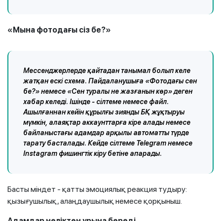
«Мына фотодағы сіз бе?»
Мессенджерлерде қайтадан танымал болып келе
жатқан ескі схема. Пайдаланушыға «Фотодағы сен
бе?» немесе «Сен туралы не жазғанын көр» деген
хабар келеді. Ішінде - сілтеме немесе файл.
Ашылғаннан кейін құрылғы зиянды БҚ жұқтыруы
мүмкін, алаяқтар аккаунттарға кіре алады немесе
байланыстағы адамдар арқылы автоматты түрде
тарату басталады. Кейде сілтеме Telegram немесе
Instagram фишингтік кіру бетіне апарады.
Басты міндет - қатты эмоциялық реакция тудыру:
қызығушылық, алаңдаушылық немесе қорқыныш.
Адамдар неліктен ұрына береді