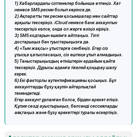
1) Хабарлардағы сілтемелер бойынша өтпеңіз. Хат
немесе SMS ресми болып көрінсе де.
2) Ақпаратты тек ресми қосымшалар мен сайттар
арқылы тексеріңіз. iCloud немесе банк аккаунтын
тексергіңіз келсе, онда ол жерге өзіңіз кіріңіз.
3) SMS кодтарын ешкімге айтпаңыз. Тіпті
достарыңыз бен туыстарыңызға да.
4) «Тым жақсы» ұтыстарға сенбеңіз. Егер сіз
ұтысқа қатыспасаңыз, сіз ештеңе ұтып алмадыңыз.
5) Таныстарыңыздың өтініштерін әрдайым қайта
тексеріңіз. Дұрысы адамға тікелей қоңырау шалу
керек.
6) Екі факторлы аутентификацияны қосыңыз. Бұл
аккаунттарды бұзу қаупін айтарлықтай
төмендетеді.
Егер аккаунт ұрланған болса, бірден әрекет етіңіз.
Құпия сөзді ауыстырыңыз, белсенді сессияларды
аяқтаңыз және бұзу әрекеттері туралы ескертіңіз.