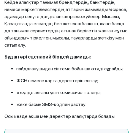
Кейде алаяқтар танымал брендтердің, банктердің
немесе маркетплейстердің аттарын жамылады. Әсіресе,
адамдар сенуге дағдыланған ірі экожүйелер. Мысалы,
Қазақстанда еліміздің бес жетекші банкінің және басқа
да танымал сервистердің атынан берілетін жалған «ұтыс
ойындары» тіркелген, мысалы, тауарларды жеткізу мен
сатып алу.
Бұдан әрі сценарий бірдей дамиды:
пайдаланушыдан сілтеме бойынша өтуді сұрайды;
ЖСН немесе карта деректерін енгізу;
«жүлде алғаны үшін комиссия» төлеңіз;
жеке басын SMS-кодпен растау.
Осы кезде ақша мен деректер алаяқтарда болады.